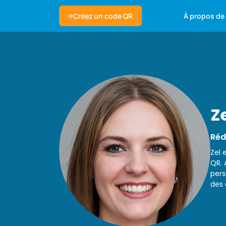
À propos de
Créez un code QR
Z
Réd
Zel 
QR. 
pers
des 