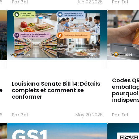
26
Par Zel
Jun 02 2026
Par Zel
Codes QR 
Louisiana Senate Bill 14: Détails
emballage
e
complets et comment se
pourquoi 
conformer
indispen
6
Par Zel
May 20 2026
Par Zel