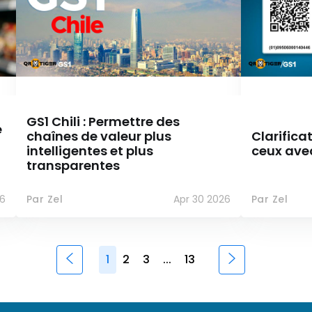
GS1 Chili : Permettre des
e
chaînes de valeur plus
Clarifica
intelligentes et plus
ceux avec
transparentes
6
Par Zel
Apr 30 2026
Par Zel
1
2
3
...
13