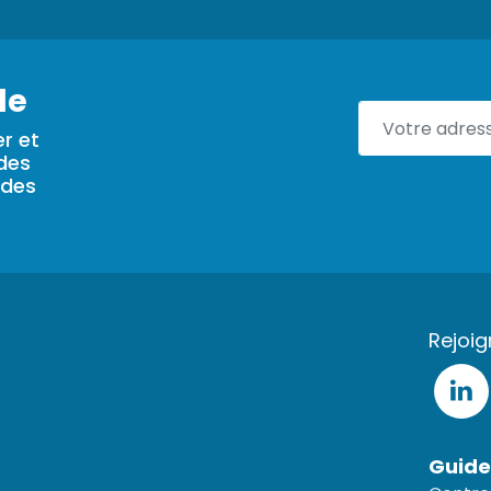
le
r et
 des
 des
Rejoi
Guide