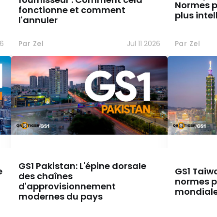
Normes 
fonctionne et comment
plus intel
l'annuler
26
Par Zel
Jul 11 2026
Par Zel
GS1 Pakistan: L'épine dorsale
e
GS1 Taiwa
des chaînes
normes po
d'approvisionnement
mondial
modernes du pays