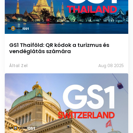
GS1 Thaiföld: QR kódok a turizmus és
vendéglátás számára
Által Zel
Aug 08 2025