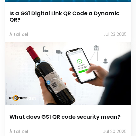
Is a GS1 Digital Link QR Code a Dynamic
QR?
Által Zel
Jul 23 2025
What does GS1 QR code security mean?
Által Zel
Jul 20 2025