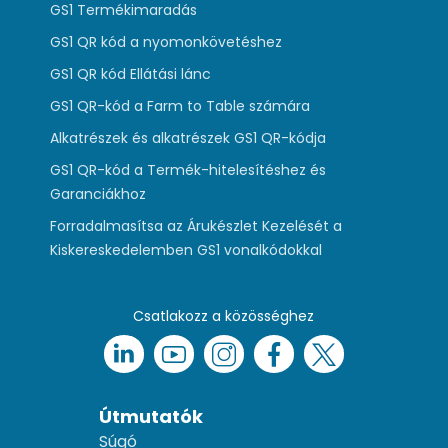
GS1 Termékimaradás
GS1 QR kód a nyomonkövetéshez
GS1 QR kód Ellátási lánc
GS1 QR-kód a Farm to Table számára
Alkatrészek és alkatrészek GS1 QR-kódja
GS1 QR-kód a Termék-hitelesítéshez és
Garanciákhoz
Forradalmasítsa az Árukészlet Kezelését a
Kiskereskedelemben GS1 vonalkódokkal
Csatlakozz a közösséghez
Útmutatók
Súgó