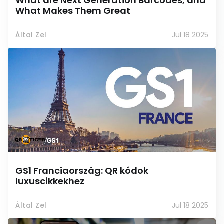
What are Next Generation Barcodes, and
What Makes Them Great
Által Zel
Jul 18 2025
GS1 Franciaország: QR kódok
luxuscikkekhez
Által Zel
Jul 18 2025