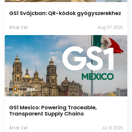
GS1 Svájcban: QR-kódok gyógyszerekhez
Által Zel
Aug 07 2025
GS1 Mexico: Powering Traceable,
Transparent Supply Chains
Által Zel
Jul 31 2025