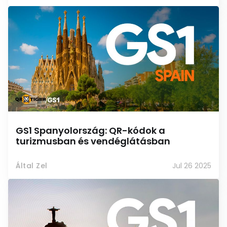
GS1 Spanyolország: QR-kódok a
turizmusban és vendéglátásban
Által Zel
Jul 26 2025