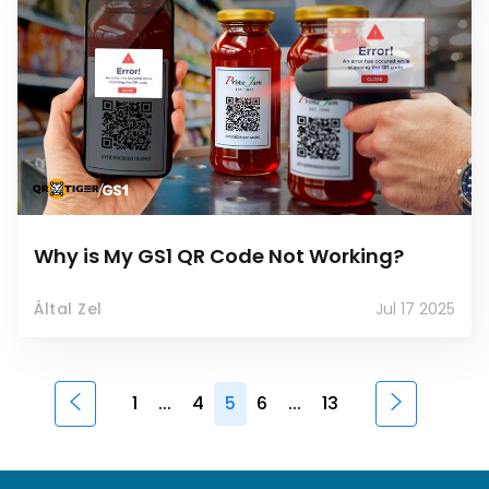
Why is My GS1 QR Code Not Working?
Által Zel
Jul 17 2025
1
...
4
5
6
...
13