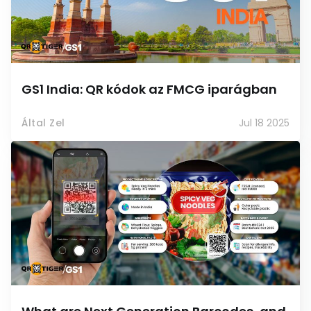
GS1 India: QR kódok az FMCG iparágban
Által Zel
Jul 18 2025