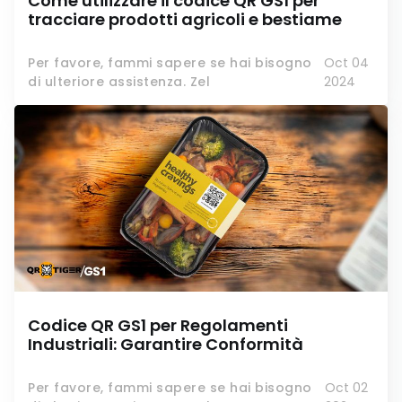
Come utilizzare il codice QR GS1 per
tracciare prodotti agricoli e bestiame
Per favore, fammi sapere se hai bisogno
Oct 04
di ulteriore assistenza. Zel
2024
Codice QR GS1 per Regolamenti
Industriali: Garantire Conformità
Per favore, fammi sapere se hai bisogno
Oct 02