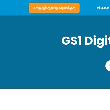
எங்களை ப
கியூஆர் குறியீடு உருவாக்குக
GS1 Dig