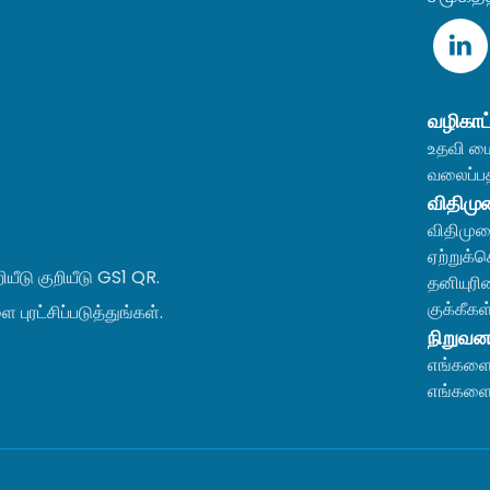
வழிகாட
உதவி ம
வலைப்பத
விதிமு
விதிமுற
ஏற்றுக்
ியீடு குறியீடு GS1 QR.
தனியுர
குக்கீக
புரட்சிப்படுத்துங்கள்.
நிறுவன
எங்களை 
எங்களை 