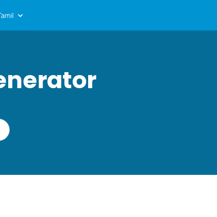
Tamil
enerator