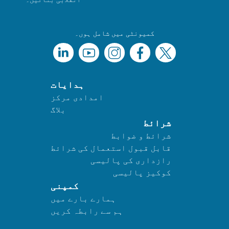
کمیونٹی میں شامل ہوں۔
ہدایات
امدادی مرکز
بلاگ
شرائط
شرائط و ضوابط
قابل قبول استعمال کی شرائط
رازداری کی پالیسی
کوکیز پالیسی
کمپنی
ہمارے بارے میں
ہم سے رابطہ کریں