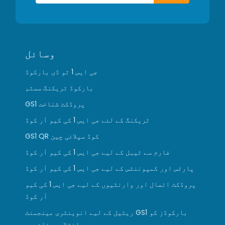
وسائل
جی ایس 1 ٹو ڈی بارکوڈ
بارکوڈ ٹریکنگ سسٹم
GS1 پروڈکٹ شناخت
ٹریکنگ کے لئے جی ایس 1 کی کیو آر کوڈ
GS1 QR کوڈ سپلائی چین
فارم سے ٹیبل کے لیے جی ایس 1 کی کیو آر کوڈ
پارٹس اور کمپوننٹس کے لیے جی ایس 1 کی کیو آر کوڈ
پروڈکٹ اتصال اور وارنٹیوں کے لیے جی ایس 1 کی کیو
آر کوڈ
ریٹیل کے لیے انوینٹری مینجمنٹ GS1 بارکوڈز کو
انقلابی بنائیں۔