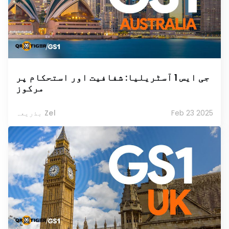
جی ایس 1 آسٹریلیا: شفافیت اور استحکام پر
مرکوز
Feb 23 2025
بذریعہ Zel