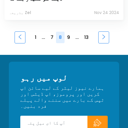
Nov 24 2024
بذریعہ Zel
1
...
7
8
9
...
13
لوپ میں رہو
ہمارے نیوز لیٹر کے لیے سائن اپ
کریں اور پروموز، اپ ڈیٹس اور
ٹپس کے بارے میں سننے والے پہلے
فرد بنیں۔