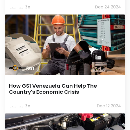
Dec 24 2024
بذریعہ Zel
How GS1 Venezuela Can Help The
Country's Economic Crisis
Dec 12 2024
بذریعہ Zel