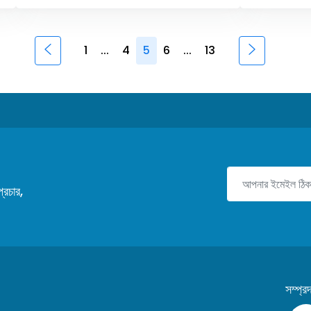
1
...
4
5
6
...
13
রচার,
সম্প্র