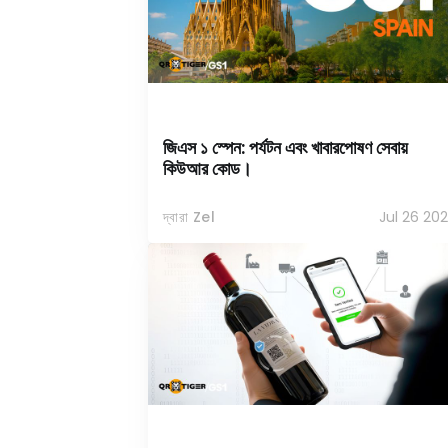
জিএস ১ স্পেন: পর্যটন এবং খাবারপোষণ সেবায়
কিউআর কোড।
দ্বারা Zel
Jul 26 20