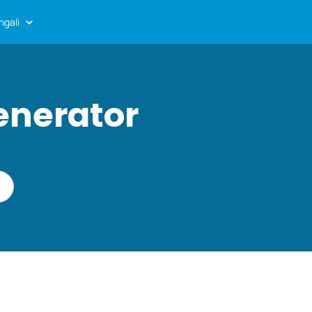
ngali
enerator