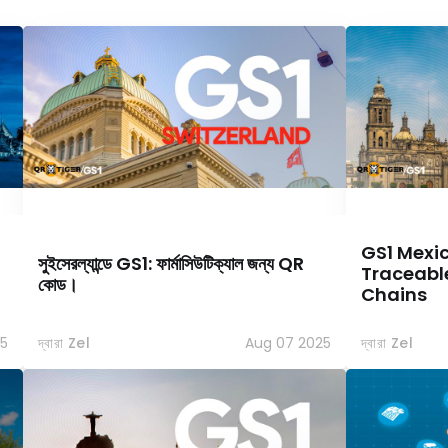
GS1 Mexi
সুইসেরল্যান্ডে GS1: ফার্মাসিউটিক্যাল জন্য QR
Traceabl
কোড।
Chains
5
দ্বারা Zel
Aug 07 2025
দ্বারা Zel