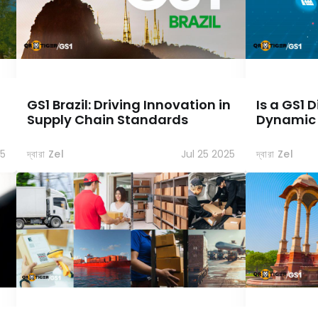
GS1 Brazil: Driving Innovation in
Is a GS1 
Supply Chain Standards
Dynamic
25
দ্বারা Zel
Jul 25 2025
দ্বারা Zel