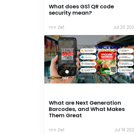
What does GS1 QR code
security mean?
দ্বারা Zel
Jul 20 20
What are Next Generation
Barcodes, and What Makes
Them Great
দ্বারা Zel
Jul 18 20