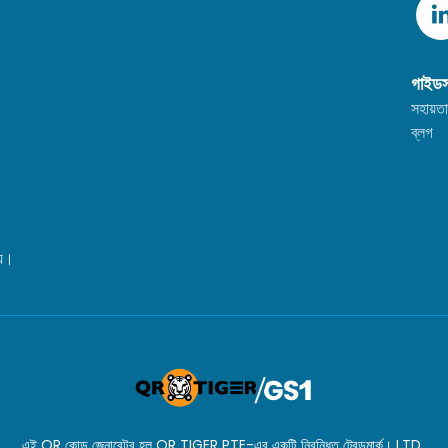
গাইড
সহায়তা 
ব্লগ
্য।
এই QR কোড জেনারেটর হল QR TIGER PTE-এর একটি নিবন্ধিত ট্রেডমার্ক। LTD..