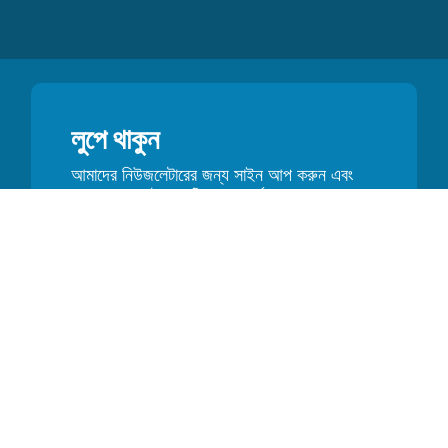
লুপে থাকুন
আমাদের নিউজলেটারের জন্য সাইন আপ করুন এবং
প্রচার, আপডেট এবং টিপস সম্পর্কে প্রথম শুনুন
রিসোর্স
জিএস১ ২ডি বারকোড