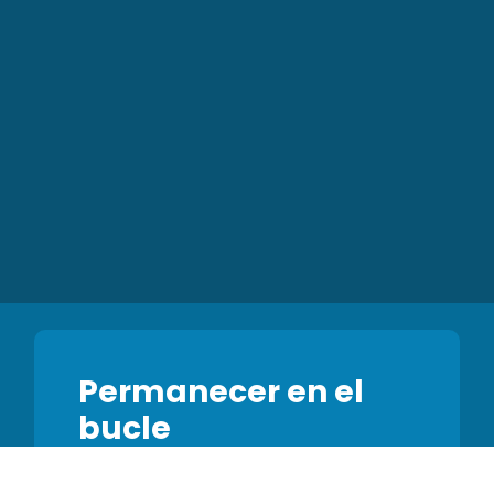
Permanecer en el
bucle
Suscríbase a nuestro boletín y
sea el primero en enterarse de