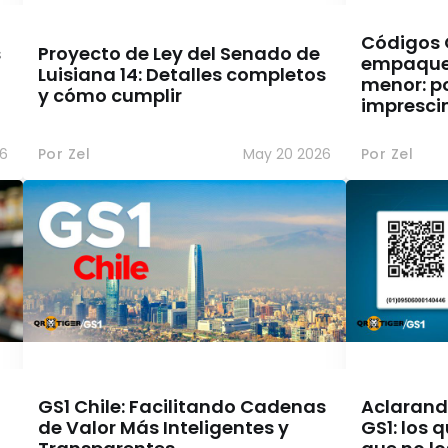
Códigos Q
s
Proyecto de Ley del Senado de
empaque 
Luisiana 14: Detalles completos
menor: p
y cómo cumplir
impresci
6
Por Zel
May 20 2026
Por Zel
GS1 Chile: Facilitando Cadenas
Aclarand
de Valor Más Inteligentes y
GS1: los 