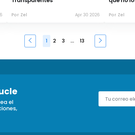
Transparentes
que no lo
6
Por Zel
Apr 30 2026
Por Zel
1
2
3
...
13
ucle
ea el
iones,