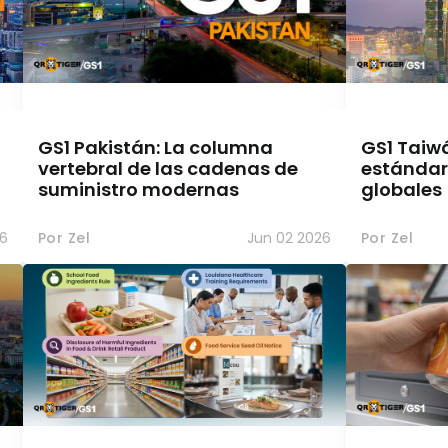
GS1 Pakistán: La columna
GS1 Taiwá
vertebral de las cadenas de
estándar
suministro modernas
globales
26
Por Zel
Jun 02 2026
Por Zel