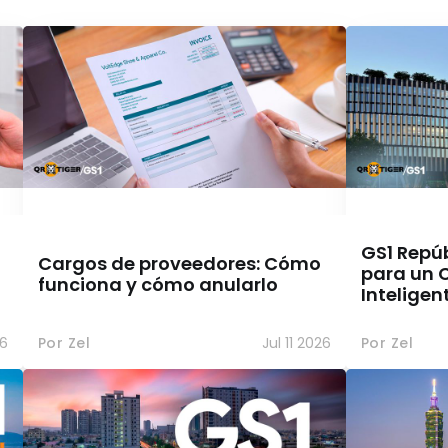
GS1 Repú
Cargos de proveedores: Cómo
para un 
funciona y cómo anularlo
Inteligen
26
Por Zel
Jul 11 2026
Por Zel