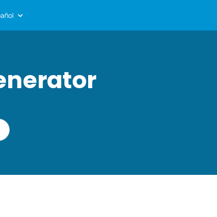
añol
enerator