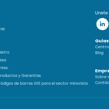
Unete
ras
Guías
Centro
istro
Blog
Mesa
ntes
Empr
Productos y Garantías
Sobre 
Contác
códigos de barras GS1 para el sector minorista.