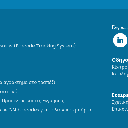
Εγγραφε
ικών (Barcode Tracking System)
Οδηγο
Κέντρο
Ιστολό
το αγρόκτημα στο τραπέζι
υστατικά
Εταιρ
 Προϊόντος και τις Εγγυήσεις
Σχετικά
Επικοι
με GS1 barcodes για το λιανικό εμπόριο.