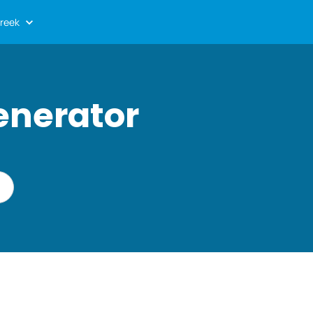
reek
enerator