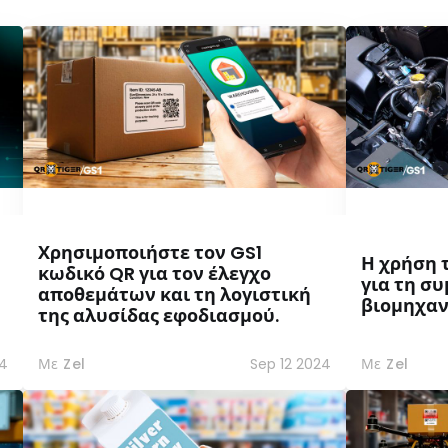
Χρησιμοποιήστε τον GS1
Η χρήση 
κωδικό QR για τον έλεγχο
για τη σ
αποθεμάτων και τη λογιστική
βιομηχαν
της αλυσίδας εφοδιασμού.
24
Με Zel
Sep 12 2024
Με Zel