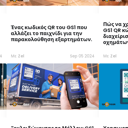
Πώς να χ
Ένας κωδικός QR του GS1 που
GS1 QR κώ
αλλάζει το παιχνίδι για την
διαχείρι
παρακολούθηση εξαρτημάτων.
οχημάτω
4
Με Zel
Sep 05 2024
Με Zel