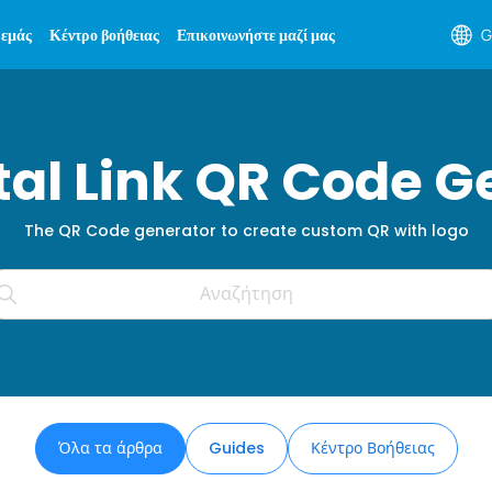
 εμάς
Κέντρο βοήθειας
Επικοινωνήστε μαζί μας
G
ital Link QR Code G
The QR Code generator to create custom QR with logo
Όλα τα άρθρα
Guides
Κέντρο Βοήθειας