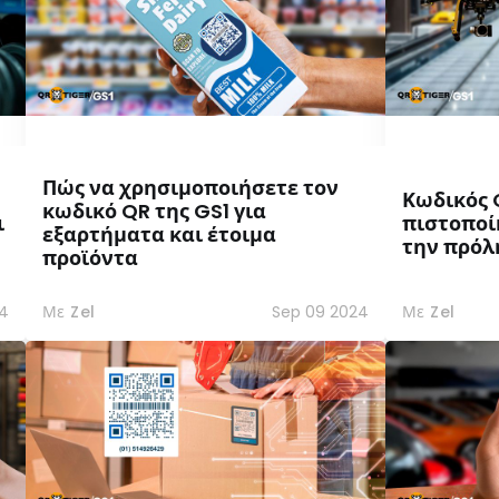
Πώς να χρησιμοποιήσετε τον
Κωδικός Q
κωδικό QR της GS1 για
ι
πιστοποί
εξαρτήματα και έτοιμα
την πρόλ
προϊόντα
24
Με Zel
Sep 09 2024
Με Zel