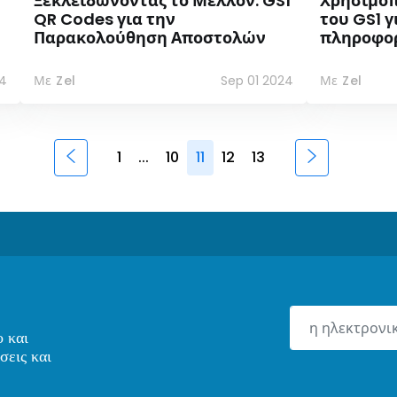
Ξεκλειδώνοντας το Μέλλον: GS1
Χρησιμοπ
QR Codes για την
του GS1 γ
Παρακολούθηση Αποστολών
πληροφορί
4
Με Zel
Sep 01 2024
Με Zel
1
...
10
11
12
13
ο και
σεις και