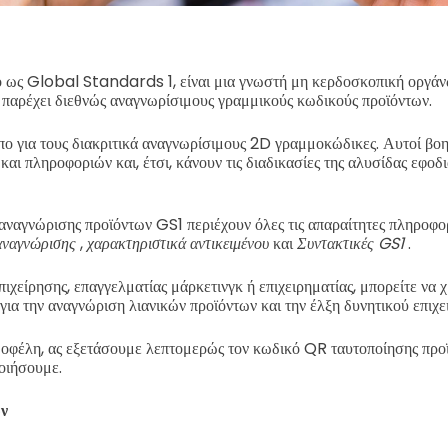
ό ως Global Standards 1, είναι μια γνωστή μη κερδοσκοπική οργάν
αι παρέχει διεθνώς αναγνωρίσιμους γραμμικούς κωδικούς προϊόντων.
πο για τους διακριτικά αναγνωρίσιμους 2D γραμμοκώδικες. Αυτοί βο
και πληροφοριών και, έτσι, κάνουν τις διαδικασίες της αλυσίδας εφοδ
αναγνώρισης προϊόντων GS1 περιέχουν όλες τις απαραίτητες πληροφο
 αναγνώρισης
,
χαρακτηριστικά αντικειμένου
και
Συντακτικές GS1
.
επιχείρησης, επαγγελματίας μάρκετινγκ ή επιχειρηματίας, μπορείτε να
ια την αναγνώριση λιανικών προϊόντων και την έλξη δυνητικού επιχε
οφέλη, ας εξετάσουμε λεπτομερώς τον κωδικό QR ταυτοποίησης προϊ
οιήσουμε.
ων