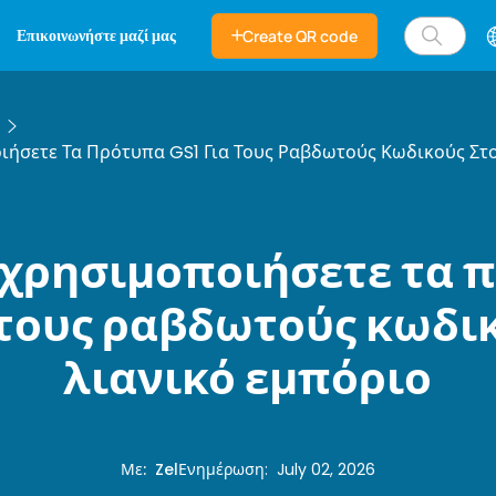
Επικοινωνήστε μαζί μας
Create QR code
ήσετε Τα Πρότυπα GS1 Για Τους Ραβδωτούς Κωδικούς Στο
 χρησιμοποιήσετε τα 
 τους ραβδωτούς κωδι
λιανικό εμπόριο
Με
:
Zel
Ενημέρωση
:
July 02, 2026