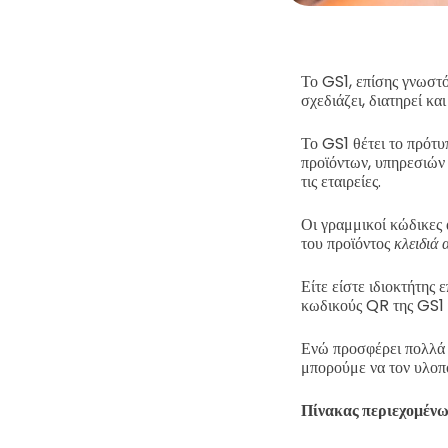
Το GS1, επίσης γνωστ
σχεδιάζει, διατηρεί κ
Το GS1 θέτει το πρότυ
προϊόντων, υπηρεσιών 
τις εταιρείες.
Οι γραμμικοί κώδικες 
του προϊόντος
κλειδιά
Είτε είστε ιδιοκτήτης 
κωδικούς QR της GS1 γ
Ενώ προσφέρει πολλά 
μπορούμε να τον υλοπ
Πίνακας περιεχομέν