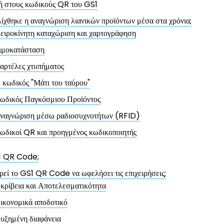
ή στους κωδικούς QR του GS1
ίχθηκε η αναγνώριση λιανικών προϊόντων μέσα στα χρόνια;
ειροκίνητη καταχώριση και χαρτογράφηση
ιμοκατάσταση
αρτέλες χτυπήματος
 κωδικός "Μάτι του ταύρου"
ωδικός Παγκόσμιου Προϊόντος
ναγνώριση μέσω ραδιοσυχνοτήτων (RFID)
ωδικοί QR και προηγμένος κωδικοποιητής
S1 QR Code;
εί το GS1 QR Code να ωφελήσει τις επιχειρήσεις;
κρίβεια και Αποτελεσματικότητα
ικονομικά αποδοτικό
υξημένη διαφάνεια