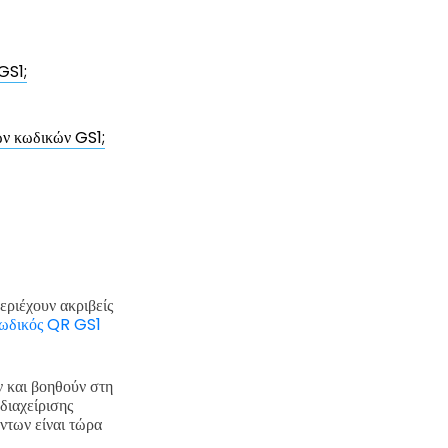
GS1;
ών κωδικών GS1;
εριέχουν ακριβείς
ωδικός QR GS1
 και βοηθούν στη
διαχείρισης
ντων είναι τώρα