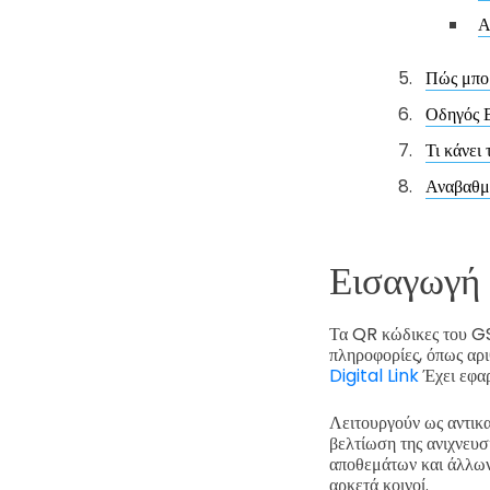
Α
Πώς μπορ
Οδηγός Β
Τι κάνει
Αναβαθμί
Εισαγωγή 
Τα QR κώδικες του GS
πληροφορίες, όπως αρι
Digital Link
Έχει εφαρ
Λειτουργούν ως αντικ
βελτίωση της ανιχνευσ
αποθεμάτων και άλλων.
αρκετά κοινοί.