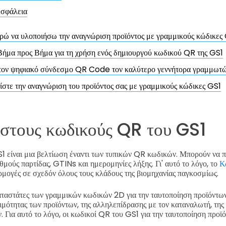
σφάλεια
ώ να υλοποιήσω την αναγνώριση προϊόντος με γραμμικούς κώδικες 
ήμα προς Βήμα για τη χρήση ενός δημιουργού κωδικού QR της GS1
 τον ψηφιακό σύνδεσμο QR Code τον καλύτερο γεννήτορα γραμμωτ
στε την αναγνώριση του προϊόντος σας με γραμμικούς κώδικες GS1
στους κωδικούς QR του GS1
1 είναι μια βελτίωση έναντι των τυπικών QR κωδικών. Μπορούν να π
θμούς παρτίδας, GTINs και ημερομηνίες λήξης. Γι' αυτό το λόγο, το
Κ
μογές σε σχεδόν όλους τους κλάδους της βιομηχανίας παγκοσμίως.
αταστάτες των γραμμικών κωδικών 2D για την ταυτοποίηση προϊόντων
ιμότητας των προϊόντων, της αλληλεπίδρασης με τον καταναλωτή, της 
 Για αυτό το λόγο, οι κωδικοί QR του GS1 για την ταυτοποίηση προϊό