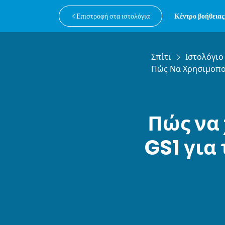
Επιστροφή στα ιστολόγια
Κέντρο βοήθειας
Σπίτι
Ιστολόγιο
Πώς Να Χρησιμοποι
Πώς να
GS1 για