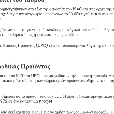
ιουργήθηκαν στα τέλη της δεκαετίας του 1940 και στις αρχές της δ
σχέδια για την αναγνώριση προϊόντων, το "Bull's eye" barcode, πε
ς.
ς έκαναν τους συγκεντρικούς κύκλους ευανάγνωστους από οποιαδήποτ
ές προκλήσεις όπως η εκτύπωση και η ακρίβεια.
ς Κωδικός Προϊόντος (UPC) έγινε ο τυποποιημένος λόγω της ακρίβεια
ωδικός Προϊόντος
ετία του 1970, τα UPCs επανασχεδίασαν την εμπορική εμπειρία. Αυτ
ματοποιημένη σάρωση των πληροφοριών προϊόντων, οδηγώντας σε ταχ
ρησίμευσε ως το πρώτο πεδίο δοκιμών. Η πρώτη δοκιμή πραγματικού 
1972 σε ένα κατάστημα Kroger.
ι από εκεί και πέρα, είδαμε ευρεία χρήση των γραμμωτών κωδικών U