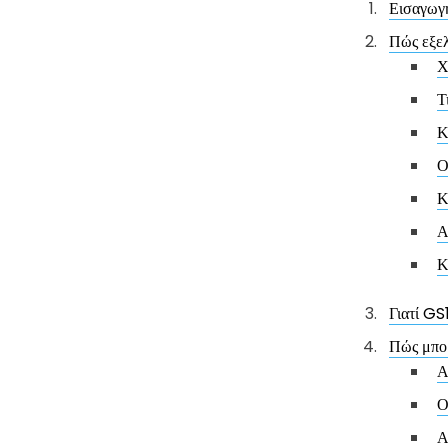
Εισαγωγ
Πώς εξελ
Χ
Τ
Κ
Ο
Κ
Α
Κ
Γιατί G
Πώς μπορ
Α
Ο
Α