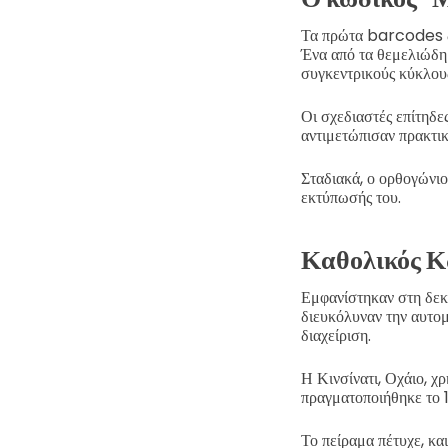
Τα πρώτα barcodes δημ
Ένα από τα θεμελιώδη 
συγκεντρικούς κύκλου
Οι σχεδιαστές επίτηδε
αντιμετώπισαν πρακτικ
Σταδιακά, ο ορθογώνιο
εκτύπωσής του.
Καθολικός Κ
Εμφανίστηκαν στη δεκα
διευκόλυναν την αυτο
διαχείριση.
Η Κινσίνατι, Οχάιο, χ
πραγματοποιήθηκε το 
Το πείραμα πέτυχε, κα