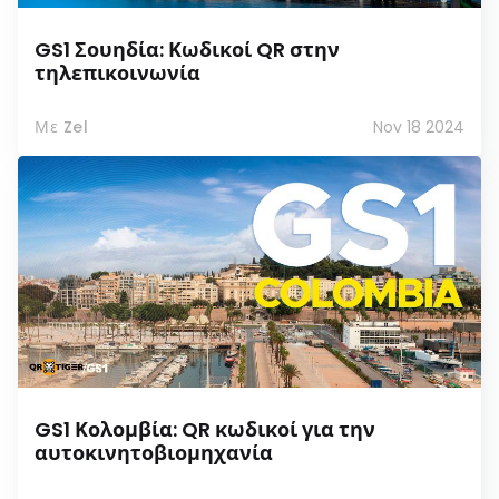
GS1 Σουηδία: Κωδικοί QR στην
τηλεπικοινωνία
Με Zel
Nov 18 2024
GS1 Κολομβία: QR κωδικοί για την
αυτοκινητοβιομηχανία