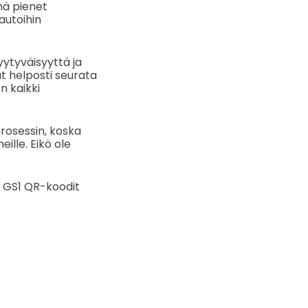
mä pienet
autoihin
yytyväisyyttä ja
at helposti seurata
n kaikki
rosessin, koska
ille. Eikö ole
n GS1 QR-koodit