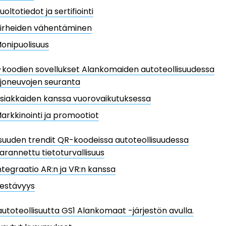
uoltotiedot ja sertifiointi
irheiden vähentäminen
onipuolisuus
koodien sovellukset Alankomaiden autoteollisuudessa
joneuvojen seuranta
siakkaiden kanssa vuorovaikutuksessa
arkkinointi ja promootiot
suuden trendit QR-koodeissa autoteollisuudessa
arannettu tietoturvallisuus
ntegraatio AR:n ja VR:n kanssa
estävyys
utoteollisuutta GS1 Alankomaat -järjestön avulla.