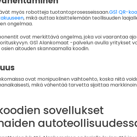
 vähentäminen
ävät myös robotteja tuotantoprosesseissaan.
GS1 QR-koo
takuuseen
, mikä auttaa käsittelemään teollisuuden laajall
ien ongelmaa.
nentit ovat merkittävä ongelma, joka voi vaarantaa aj
uorituskyvyn. GS1 Alankomaat -palvelun avulla yritykset vo
 osien aitouden skannaamalla koodin.
suus
komaissa ovat monipuolinen vaihtoehto, koska niitä voida
amanaikaisesti, mikä vähentää tarvetta sijoittaa markkinoin
koodien sovellukset
aiden autoteollisuudess