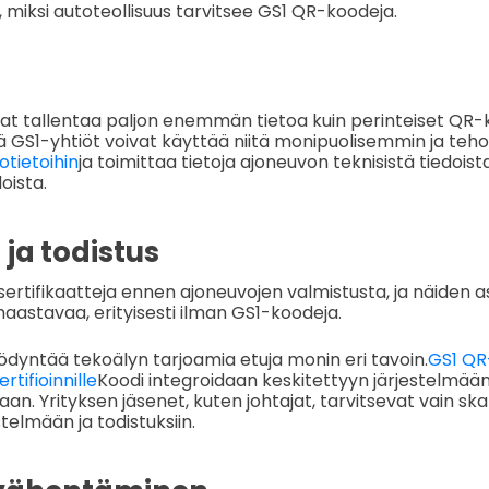
ä, miksi autoteollisuus tarvitsee GS1 QR-koodeja.
at tallentaa paljon enemmän tietoa kuin perinteiset QR-
ttä GS1-yhtiöt voivat käyttää niitä monipuolisemmin ja te
tietoihin
ja toimittaa tietoja ajoneuvon teknisistä tiedoist
oista.
 ja todistus
a sertifikaatteja ennen ajoneuvojen valmistusta, ja näiden a
haastavaa, erityisesti ilman GS1-koodeja.
yödyntää tekoälyn tarjoamia etuja monin eri tavoin.
GS1 QR
ertifioinnille
Koodi integroidaan keskitettyyn järjestelmään,
taan. Yrityksen jäsenet, kuten johtajat, tarvitsevat vain s
telmään ja todistuksiin.