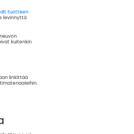
dit tuotteen
e levinnyttä
oneuvon
ivat kuitenkin
an linkittää
timateriaaleihin.
a