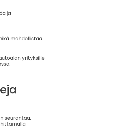
da ja
-
 mikä mahdollistaa
oalan yrityksille,
nssa.
eja
en seurantaa,
ehittämällä