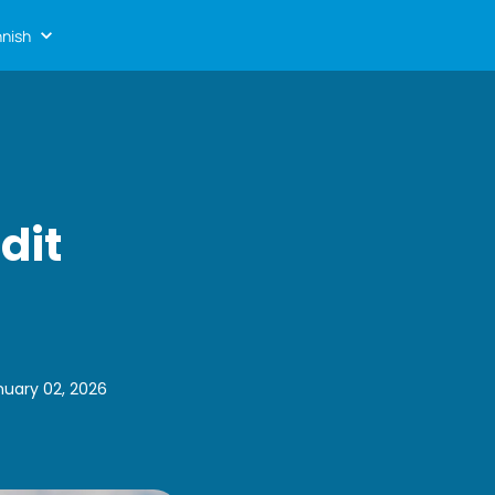
nnish
dit
nuary 02, 2026