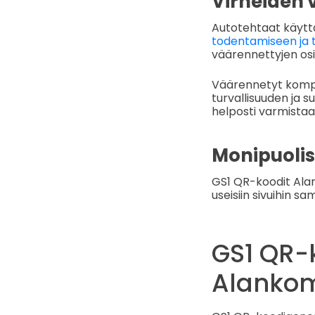
Virheiden
Autotehtaat käytt
todentamiseen ja 
väärennettyjen os
Väärennetyt kompo
turvallisuuden ja s
helposti varmistaa
Monipuoli
GS1 QR-koodit Alan
useisiin sivuihin s
GS1 QR-
Alankom