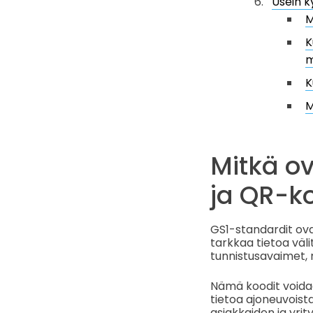
Usein k
M
K
m
K
M
Mitkä o
ja QR-k
GS1-standardit ovat
tarkkaa tietoa väl
tunnistusavaimet, 
Nämä koodit voidaa
tietoa ajoneuvoista
asiakkaiden ja yrit