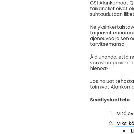
GS1 Alankomaat QR
taikaneliöt eivät o
suhtaudutaan liiket
Ne yksinkertaistav
tarjoavat erinomais
ajoneuvoa ja sen o
tarvitsemansa.
Älä unohda, että n
varastoa päivitetää
hienoa?
Jos haluat tehosta
toimivat Alankomai
Sisällysluettelo
Mitä ov
Miksi k
L