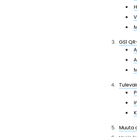
H
V
M
GS1 QR-
A
A
M
Tulevai
P
I
K
Muuta a