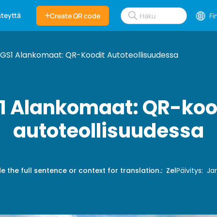
hteyttä
Create QR code
Fi
GS1 Alankomaat: QR-Koodit Autoteollisuudessa
1 Alankomaat: QR-koo
autoteollisuudessa
e the full sentence or context for translation.
:
Zel
Päivitys
:
Ja