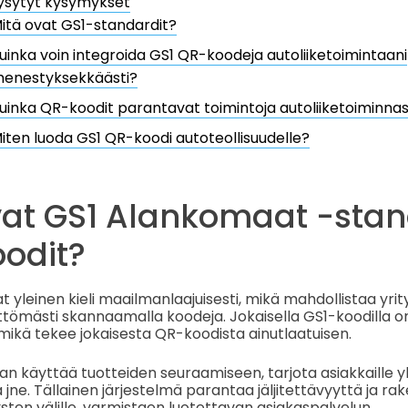
ysytyt kysymykset
itä ovat GS1-standardit?
uinka voin integroida GS1 QR-koodeja autoliiketoimintaani
enestyksekkäästi?
uinka QR-koodit parantavat toimintoja autoliiketoiminna
iten luoda GS1 QR-koodi autoteollisuudelle?
vat GS1 Alankomaat -stan
oodit?
 yleinen kieli maailmanlaajuisesti, mikä mahdollistaa yrit
ittömästi skannaamalla koodeja. Jokaisella GS1-koodilla on
mikä tekee jokaisesta QR-koodista ainutlaatuisen.
n käyttää tuotteiden seuraamiseen, tarjota asiakkaille yk
 jne. Tällainen järjestelmä parantaa jäljitettävyyttä ja r
ysten välille, varmistaen luotettavan asiakaspalvelun.