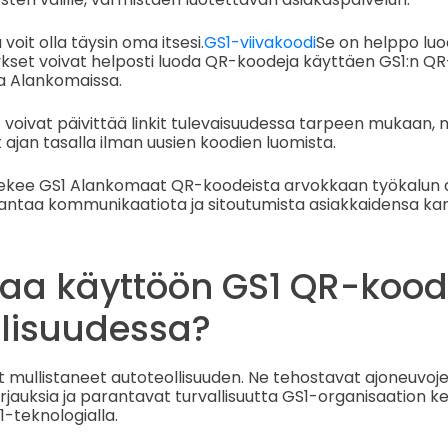
voit olla täysin oma itsesi.
GS1-viivakoodi
Se on helppo luo
ykset voivat helposti luoda QR-koodeja käyttäen GS1:n QR
a Alankomaissa.
et voivat päivittää linkit tulevaisuudessa tarpeen mukaan,
 ajan tasalla ilman uusien koodien luomista.
ekee GS1 Alankomaat QR-koodeista arvokkaan työkalun aut
antaa kommunikaatiota ja sitoutumista asiakkaidensa ka
ttaa käyttöön GS1 QR-kood
llisuudessa?
 mullistaneet autoteollisuuden. Ne tehostavat ajoneuvoj
orjauksia ja parantavat turvallisuutta GS1-organisaation k
S1-teknologialla.