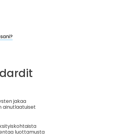
ssani?
dardit
ysten jakaa
 ainutlaatuiset
sityiskohtaista
akentaa luottamusta