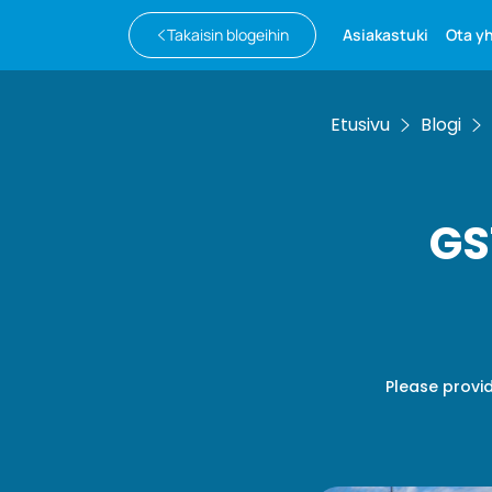
Takaisin blogeihin
Asiakastuki
Ota y
Etusivu
Blogi
GS
Please provid