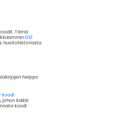
koodit. Tämä
hokkaammin.
GS1
a, huoltohistoriasta
siakirjojen helppo
-koodi
 johon kaikki
kannata koodi