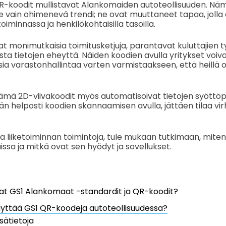
-koodit mullistavat Alankomaiden autoteollisuuden. Nä
le vain ohimenevä trendi; ne ovat muuttaneet tapaa, jolla 
oiminnassa ja henkilökohtaisilla tasoilla.
at monimutkaisia toimitusketjuja, parantavat kuluttajien t
ta tietojen eheyttä. Näiden koodien avulla yritykset voiv
sia varastonhallintaa varten varmistaakseen, että heillä o
ämä 2D-viivakoodit myös automatisoivat tietojen syöttöp
n helposti koodien skannaamisen avulla, jättäen tilaa virhe
a liiketoiminnan toimintoja, tule mukaan tutkimaan, mite
ssa ja mitkä ovat sen hyödyt ja sovellukset.
at GS1 Alankomaat -standardit ja QR-koodit?
äyttää GS1 QR-koodeja autoteollisuudessa?
isätietoja