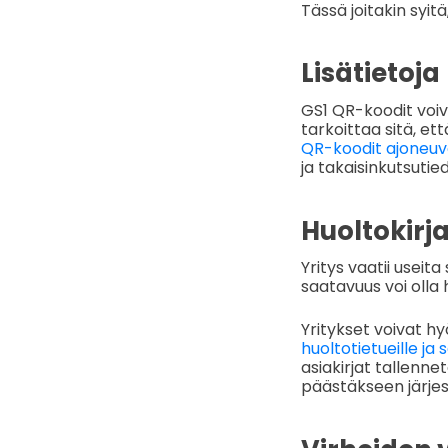
Tässä joitakin syit
Lisätietoja
GS1 QR-koodit voiv
tarkoittaa sitä, e
QR-koodit ajoneuvo
ja takaisinkutsutied
Huoltokirja
Yritys vaatii useit
saatavuus voi olla 
Yritykset voivat h
huoltotietueille ja s
asiakirjat tallenne
päästäkseen järjes