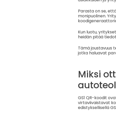
Parasta on se, että 
monipuolinen. Yrit
koodigeneraattori
Kun luotu, yrityks
heidän pitää tiedot
Tämä joustavuus t
jotka haluavat par
Miksi o
autoteo
GS1 QR-koodit ovat
virtaviivaistavat k
edistyksellisellä G