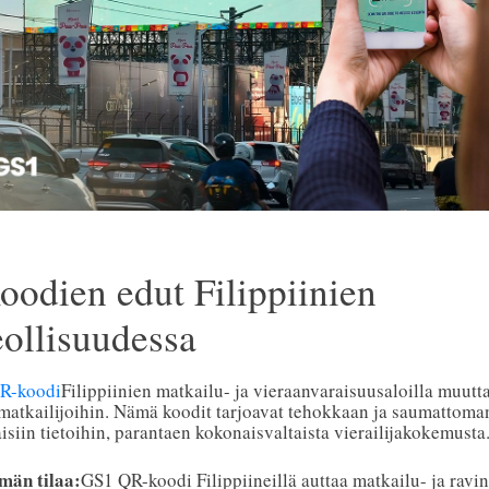
odien edut Filippiinien
eollisuudessa
R-koodi
Filippiinien matkailu- ja vieraanvaraisuusaloilla muutta
 matkailijoihin. Nämä koodit tarjoavat tehokkaan ja saumattoma
isiin tietoihin, parantaen kokonaisvaltaista vierailijakokemusta
män tilaa:
GS1 QR-koodi Filippiineillä auttaa matkailu- ja ravin