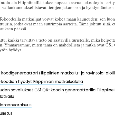
intola-ala Filippiineillä kokee nopeaa kasvua, teknologia - erit
 - vallankumouksellistavat tietojen jakamisen ja hyödyntämisen n
QR-koodeilla matkailijat voivat kokea maan kauneuden; sen luo
tuurin, jotka ovat maan suurimpia aarteita. Tämä johtuu siitä, et
nauksen päässä.
u, kaikki tarvittava tieto on saatavilla turisteille, mikä helpot
än. Ymmärrämme, miten tämä on mahdollista ja mitkä ovat GS1
ytön hyödyt.
koodigeneraattori Filippiinien matkailu- ja ravintola-aloil
koodien hyödyt Filippiinien matkailualalla
uuden sovellukset GS1 QR-koodin generaattorilla Filippiinei
atkailu
ieraanvaraisuus
uljetus