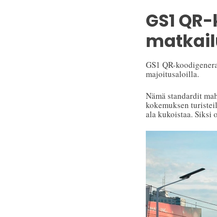
GS1 QR-k
matkailu
GS1 QR-koodigeneraat
majoitusaloilla.
Nämä standardit mahd
kokemuksen turisteil
ala kukoistaa. Siksi