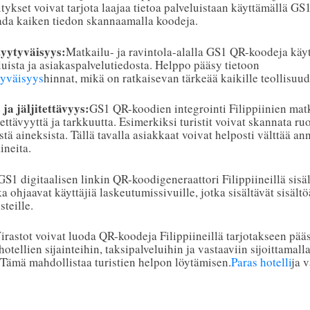
ykset voivat tarjota laajaa tietoa palveluistaan käyttämällä GS1 
aada kaiken tiedon skannaamalla koodeja.
tyytyväisyys:
Matkailu- ja ravintola-alalla GS1 QR-koodeja käy
luista ja asiakaspalvelutiedosta. Helppo pääsy tietoon
tyväisyys
hinnat, mikä on ratkaisevan tärkeää kaikille teollisuud
ja jäljitettävyys:
GS1 QR-koodien integrointi Filippiinien matk
itettävyyttä ja tarkkuutta. Esimerkiksi turistit voivat skannata r
stä aineksista. Tällä tavalla asiakkaat voivat helposti välttää an
ineita.
GS1 digitaalisen linkin QR-koodigeneraattori Filippiineillä sisä
a ohjaavat käyttäjiä laskeutumissivuille, jotka sisältävät sisältöä
steille.
irastot voivat luoda QR-koodeja Filippiineillä tarjotakseen pää
otellien sijainteihin, taksipalveluihin ja vastaaviin sijoittamal
. Tämä mahdollistaa turistien helpon löytämisen.
Paras hotelli
ja v