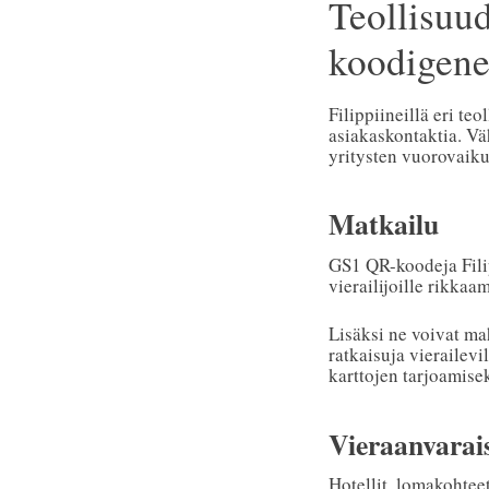
Teollisuu
koodigener
Filippiineillä eri t
asiakaskontaktia. Vä
yritysten vuorovaiku
Matkailu
GS1 QR-koodeja Filip
vierailijoille rikkaam
Lisäksi ne voivat ma
ratkaisuja vierailevi
karttojen tarjoamisek
Vieraanvarai
Hotellit, lomakohtee