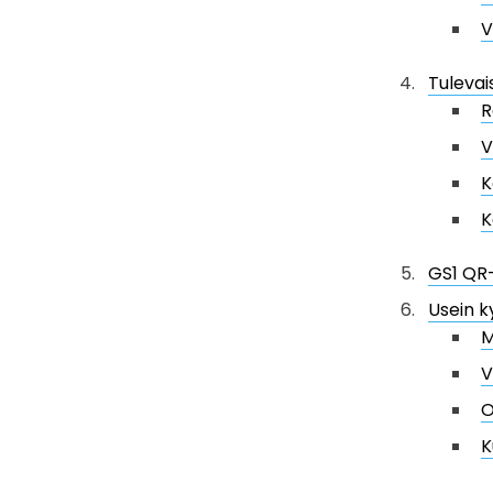
V
Tulevai
R
V
K
K
GS1 QR-
Usein k
M
V
O
K