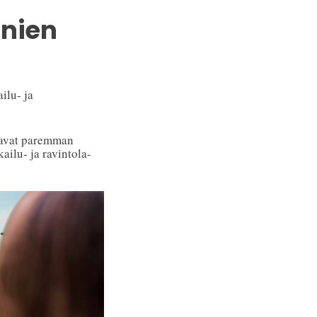
inien
ilu- ja
joavat paremman
ailu- ja ravintola-