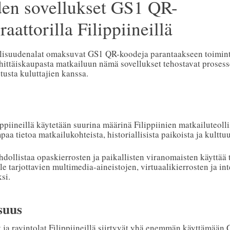
den sovellukset GS1 QR-
aattorilla Filippiineillä
eollisuudenalat omaksuvat GS1 QR-koodeja parantaakseen toimint
hittäiskaupasta matkailuun nämä sovellukset tehostavat prosess
tusta kuluttajien kanssa.
piineillä käytetään suurina määrinä Filippiinien matkailuteol
paa tietoa matkailukohteista, historiallisista paikoista ja kulttuu
hdollistaa opaskierrosten ja paikallisten viranomaisten käyttää 
lle tarjottavien multimedia-aineistojen, virtuaalikierrosten ja int
si.
suus
t ja ravintolat Filippiineillä siirtyvät yhä enemmän käyttämää