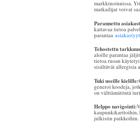
markkinoinnissa. Yrit
matkailijat voivat s
Parannettu asiakas
kattavaa tietoa palve
parantaa
asiakastyy
Tehostettu tarkkuus 
aloille parantaa jälj
tietoa ruoan käytetyi
sisältävät allergisia a
Tuki useille kielille:
generoi koodeja, jotk
on välttämätöntä turi
Helppo navigointi:
V
kaupunkikarttoihin, h
julkisiin paikkoihin