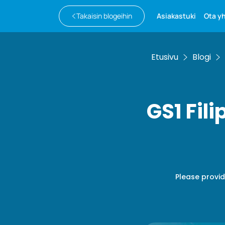
Takaisin blogeihin
Asiakastuki
Ota y
Etusivu
Blogi
GS1 Fili
Please provid