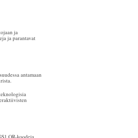
ojaan ja
eja ja parantavat
lisuudessa antamaan
rista.
teknologisia
eraktiivisten
n GS1 QR-koodeja,