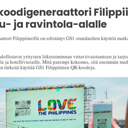
oodigeneraattori Filippi
- ja ravintola-alalle
tori Filippiineillä on edistänyt GS1-standardien käyttöä matka
ollistavat yritysten liiketoiminnan virtaviivaistamisen ja tar
le ja hotellivieraille. Mitä parempi kokemus, sitä enemmän matk
 on tärkeää käyttää GS1 Filippiinien QR-koodeja.