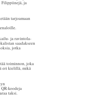
Filippiinejä, ja
tetään tarjoamaan
enaloille.
ailu- ja ravintola-
uokalistan saadakseen
noksia, jotka
ltää toiminnon, joka
 eri kielillä, mikä
syn
la QR-koodeja
araa taksi.