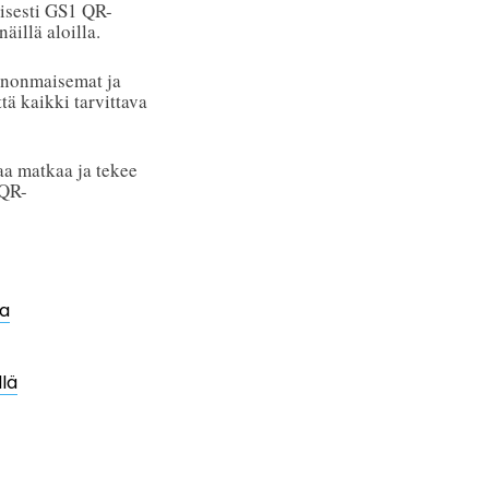
yisesti GS1 QR-
äillä aloilla.
nnonmaisemat ja
tä kaikki tarvittava
taa matkaa ja tekee
 QR-
la
llä