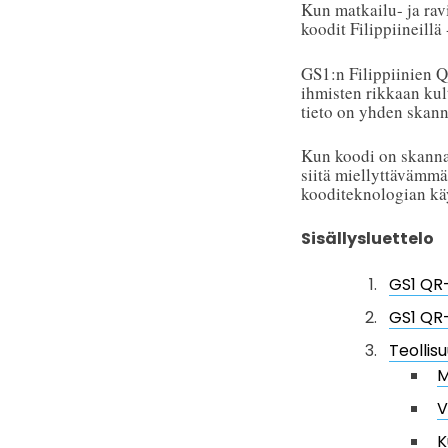
Kun matkailu- ja rav
koodit Filippiineillä
GS1:n Filippiinien 
ihmisten rikkaan kult
tieto on yhden skan
Kun koodi on skannatt
siitä miellyttävämm
kooditeknologian kä
Sisällysluettelo
GS1 QR-
GS1 QR-
Teollis
M
V
K