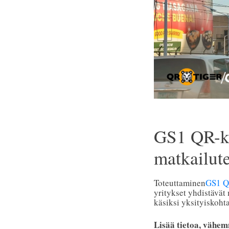
GS1 QR-ko
matkailut
Toteuttaminen
GS1 Q
yritykset yhdistävät
käsiksi yksityiskohta
Lisää tietoa, vähem