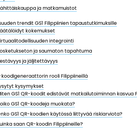
ähittäiskauppa ja matkamuistot
suuden trendit GS1 Filippiinien tapaustutkimuksille
äätälöidyt kokemukset
irtuaalitodellisuuden integrointi
osketukseton ja saumaton tapahtuma
estävyys ja jäljitettävyys
koodigeneraattorin rooli Filippiineillä
ysytyt kysymykset
iten GS1 QR-koodit edistävät matkailutoiminnan kasvua Fil
oiko GS1 QR-koodeja muokata?
nko GS1 QR-koodien käytössä liittyvää riskiarviota?
uinka saan QR-koodin Filippiineille?