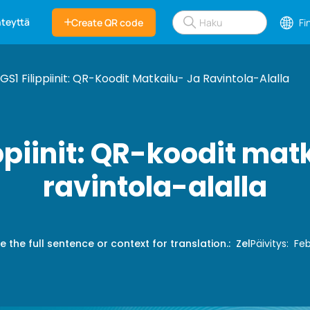
hteyttä
Create QR code
Fi
GS1 Filippiinit: QR-Koodit Matkailu- Ja Ravintola-Alalla
ppiinit: QR-koodit mat
ravintola-alalla
e the full sentence or context for translation.
:
Zel
Päivitys
:
Feb