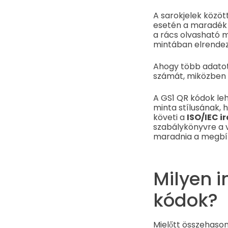
A sarokjelek közöt
esetén a maradék 
a rács olvasható m
mintában elrendez
Ahogy több adato
számát, miközben e
A GS1 QR kódok leh
minta stílusának, 
követi a
ISO/IEC i
szabálykönyvre a v
maradnia a megbí
Milyen 
kódok?
Mielőtt összehason