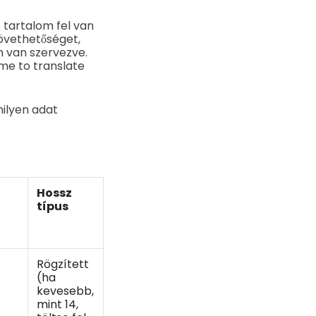
 tartalom fel van
övethetőséget,
n van szervezve.
me to translate
ilyen adat
Hossz
típus
Rögzített
(ha
kevesebb,
mint 14,