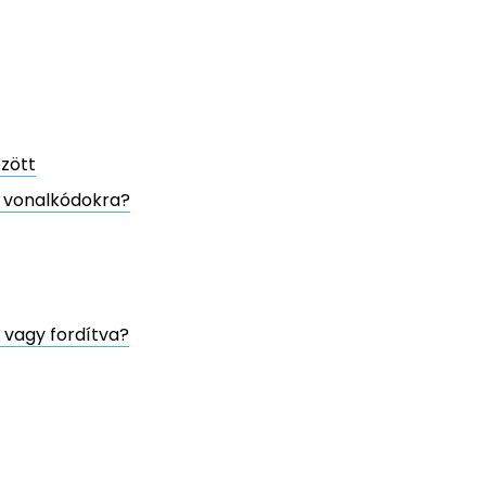
zött
s vonalkódokra?
, vagy fordítva?