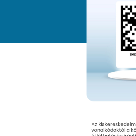
Az kiskereskedelm
vonalkódoktól a k
átláthatóság iránt