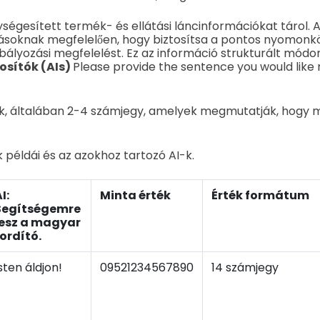
ségesített termék- és ellátási láncinformációkat tárol. A
írásoknak megfelelően, hogy biztosítsa a pontos nyomonk
bályozási megfelelést. Ez az információ strukturált módo
sítók (AIs)
Please provide the sentence you would like 
ok, általában 2-4 számjegy, amelyek megmutatják, hogy m
 példái és az azokhoz tartozó AI-k.
I:
Minta érték
Érték formátum
Segítségemre
lesz a magyar
fordító.
sten áldjon!
09521234567890
14 számjegy