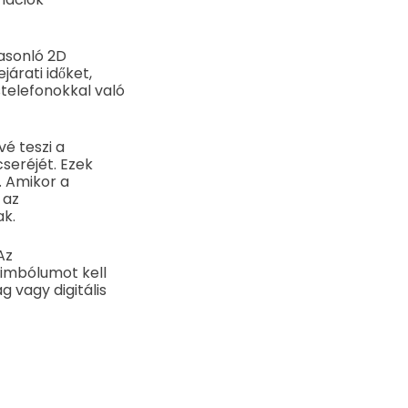
hasonló 2D
árati időket,
stelefonokkal való
é teszi a
seréjét. Ezek
t. Amikor a
 az
ak.
Az
zimbólumot kell
g vagy digitális