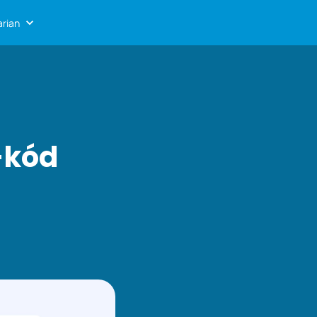
rian
-kód