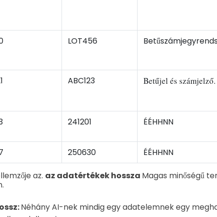
0
LOT456
Betűszámjegyrends
1
ABC123
Betűjel és számjelző.
3
241201
ÉÉHHNN
7
250630
ÉÉHHNN
llemzője az.
az adatértékek hossza
Magas minőségű te
.
ossz:
Néhány AI-nek mindig egy adatelemnek egy megh