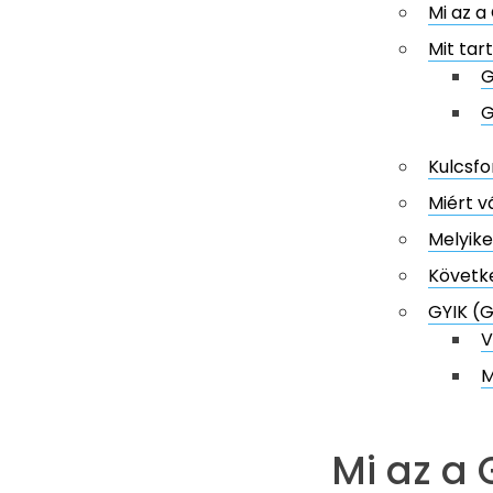
Mi az a
Mit tar
G
G
Kulcsfo
Miért v
Melyik
Követk
GYIK (
V
M
Mi az a 