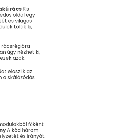
akú rács
Kis
édos oldal egy
tét és világos
lok töltik ki,
 rácsrégióra
san úgy nézhet ki,
ezek azok.
t eloszlik az
n a skálázódás
modulokból főként
ény
A kód három
lyzetét és irányát.