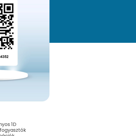
nyos 1D
 fogyasztók
mációk