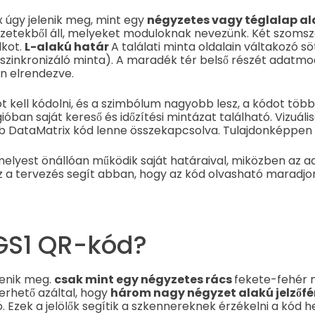
 úgy jelenik meg, mint egy
négyzetes vagy téglalap al
zetekből áll, melyeket moduloknak nevezünk. Két szomsz
lkot.
L-alakú határ
A találati minta oldalain váltakozó sö
 szinkronizáló minta). A maradék tér belső részét adatmodu
n elrendezve.
 kell kódolni, és a szimbólum nagyobb lesz, a kódot több
ióban saját kereső és időzítési mintázat található. Vizuáli
b DataMatrix kód lenne összekapcsolva. Tulajdonképpen 
elyest önállóan működik saját határaival, miközben az ada
z a tervezés segít abban, hogy az kód olvasható maradjo
 GS1 QR-kód?
lenik meg.
csak mint egy négyzetes rács
fekete-fehér 
merhető azáltal, hogy
három nagy négyzet alakú jelzőf
 Ezek a jelölők segítik a szkennereknek érzékelni a kód he