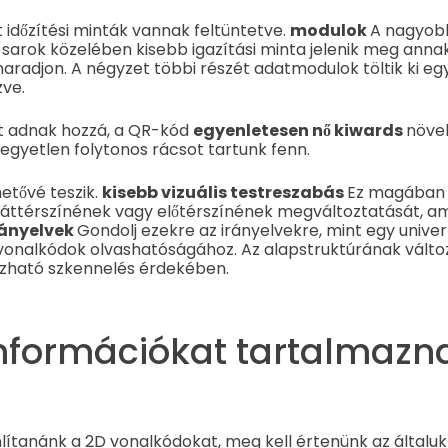
t időzítési minták vannak feltüntetve.
modulok
A nagyob
sarok közelében kisebb igazítási minta jelenik meg ann
aradjon. A négyzet többi részét adatmodulok töltik ki e
ve.
t adnak hozzá, a QR-kód
egyenletesen nő kiwards
növe
gyetlen folytonos rácsot tartunk fenn.
etővé teszik.
kisebb vizuális testreszabás
Ez magában f
háttérszínének vagy előtérszínének megváltoztatását, a
rányelvek
Gondolj ezekre az irányelvekre, mint egy univer
onalkódok olvashatóságához. Az alapstruktúrának változ
zható szkennelés érdekében.
információkat tartalmazn
lítanánk a 2D vonalkódokat, meg kell értenünk az általuk