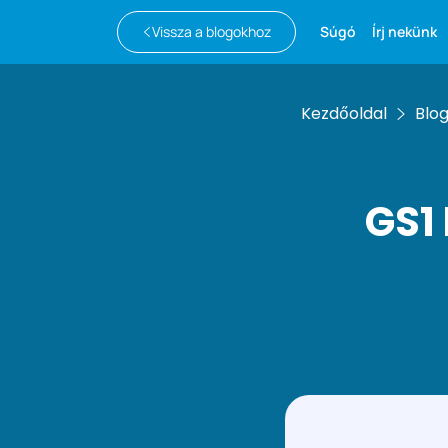
Vissza a blogokhoz
Súgó
Írj nekünk
Kezdőoldal
Blo
GS1