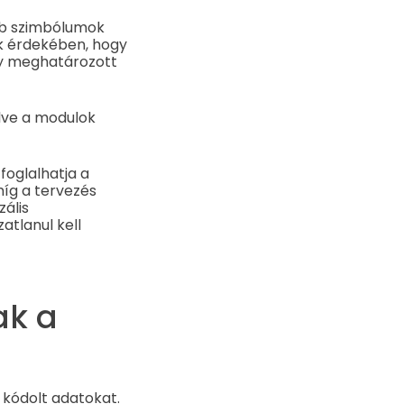
b szimbólumok
ak érdekében, hogy
gy meghatározott
lve a modulok
oglalhatja a
míg a tervezés
zális
atlanul kell
ak a
 kódolt adatokat.