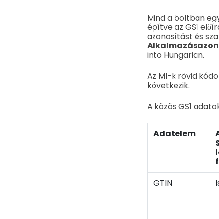
Mind a boltban egy
építve az GS1 elő
azonosítást és sza
Alkalmazásazono
into Hungarian.
Az MI-k rövid kód
következik.
A közös GS1 adatok
Adatelem
A
GTIN
I