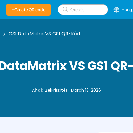
Create QR code
Hunga
g
GS1 DataMatrix VS GS1 QR-Kód
 DataMatrix VS GS1 QR
Által
:
Zel
Frissítés
:
March 13, 2026