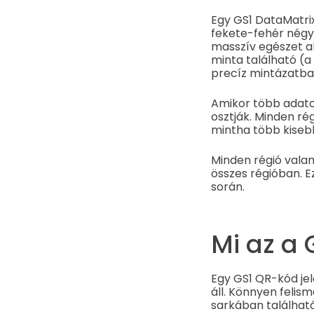
Egy GS1 DataMatrix
fekete-fehér négy
masszív egészet a
minta található (a
precíz mintázatba
Amikor több adatot
osztják. Minden rég
mintha több kiseb
Minden régió valam
összes régióban. E
során.
Mi az a
Egy GS1 QR-kód je
áll. Könnyen felis
sarkában található.