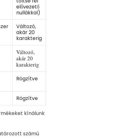
töltse fel
elővezető
nullákkal)
zer
Változó,
akár 20
karakterig
Változó,
akár 20
karakterig
Rögzítve
Rögzítve
rmékeket kínálunk
atározott számú