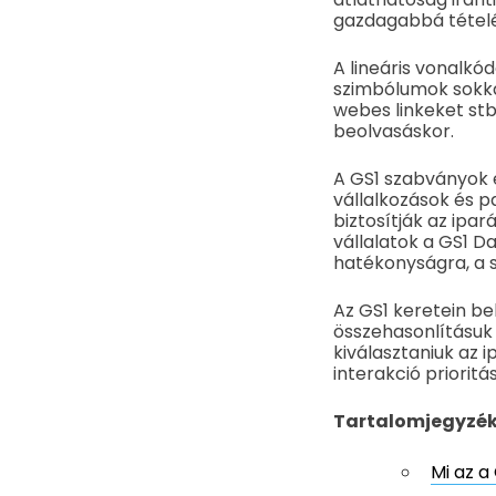
gazdagabbá tételé
A lineáris vonalkó
szimbólumok sokkal
webes linkeket stb
beolvasáskor.
A GS1 szabványok e
vállalkozások és 
biztosítják az ipar
vállalatok a GS1 D
hatékonyságra, a 
Az GS1 keretein be
összehasonlításuk
kiválasztaniuk az i
interakció prioritá
Tartalomjegyzé
Mi az a