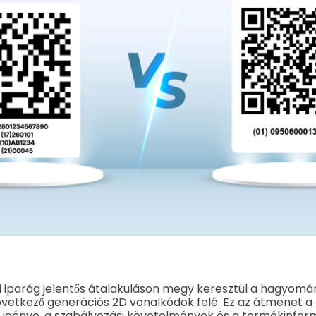
i iparág jelentős átalakuláson megy keresztül a hagyomá
övetkező generációs 2D vonalkódok felé. Ez az átmenet a
i igénye, a szabályozási követelmények és a termékinfor