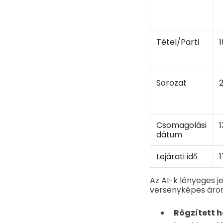
Tétel/Parti
1
Sorozat
2
Csomagolási
1
dátum
Lejárati idő
1
Az AI-k lényeges je
versenyképes áron
Rögzített h