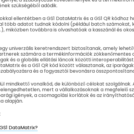
nek szükségéből adódik.
dokkal ellentétben a GS1 DataMatrix és a GS1 QR kódhoz 
 több adatot tudnak kódolni (például batch számokat, lej
.), miközben továbbra is olvashatóak a kasszánál és oko
gy univerzális keretrendszert biztosítanak, amely lehetőv
partnerek számára a termékinformációk zökkenőmentes c
ágak és a globális ellátási láncok közötti interoperabilitás
ataMatrix és a GS1 QR kód között választanak, az iparágak
szabályozásra és a fogyasztói bevonásra összpontosítan
lül mindkettő vonalkód, de különböző célokat szolgálnak. 
 elengedhetetlen, mert a vállalkozásoknak a megfelelő s
parági igények, a csomagolási korlátok és az irányíthatósá
sa alapján.
k
 GS1 DataMatrix?