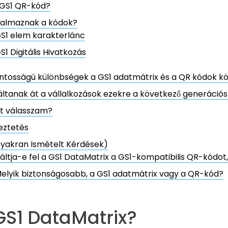
 GS1 QR-kód?
talmaznak a kódok?
S1 elem karakterlánc
S1 Digitális Hivatkozás
ntosságú különbségek a GS1 adatmátrix és a QR kódok kö
áltanak át a vállalkozások ezekre a következő generáció
et válasszam?
eztetés
Gyakran Ismételt Kérdések)
áltja-e fel a GS1 DataMatrix a GS1-kompatibilis QR-kódot
elyik biztonságosabb, a GS1 adatmátrix vagy a QR-kód?
GS1 DataMatrix?