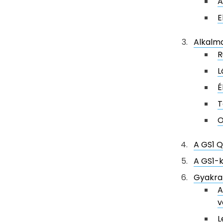
A
E
Alkalma
R
L
É
T
O
A GS1 Q
A GS1-k
Gyakra
A
v
L