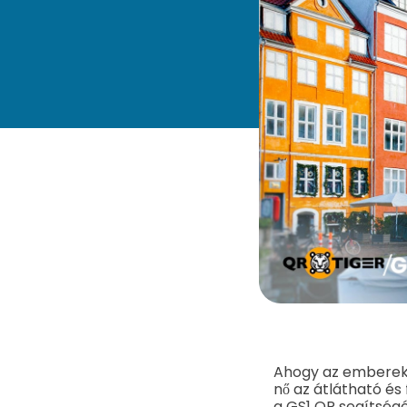
Ahogy az emberek e
nő az átlátható és f
a GS1 QR segítségé