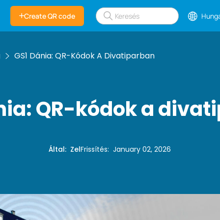
Create QR code
Hunga
g
GS1 Dánia: QR-Kódok A Divatiparban
nia: QR-kódok a divat
Által
:
Zel
Frissítés
:
January 02, 2026