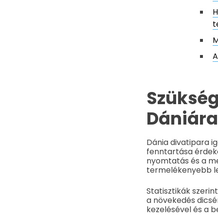
H
t
M
A
Szükség
Dániára
Dánia divatipara i
fenntartása érdeké
nyomtatás és a mes
termelékenyebb le
Statisztikák szerin
a növekedés dicsér
kezelésével és a b