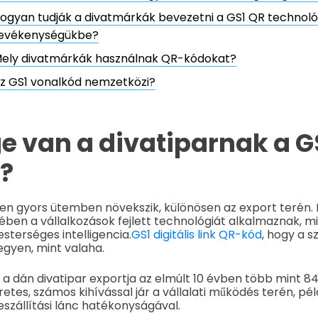
ogyan tudják a divatmárkák bevezetni a GS1 QR technológ
evékenységükbe?
ely divatmárkák használnak QR-kódokat?
z GS1 vonalkód nemzetközi?
e van a divatiparnak a G
?
gen gyors ütemben növekszik, különösen az export terén. 
ben a vállalkozások fejlett technológiát alkalmaznak, mi
terséges intelligencia.
GS1 digitális link QR-kód
, hogy a 
gyen, mint valaha.
t a dán divatipar exportja az elmúlt 10 évben több mint 84
etes, számos kihívással jár a vállalati működés terén, pél
eszállítási lánc hatékonyságával.