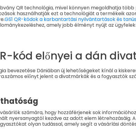
szabvány QR technológia, mivel könnyen megoldhatja több
kozások használhatják ezt a technológiát a termékeik azo
e.
GS1 QR-kódok a karbantartási nyilvántartások és tanú
llománykezeléshez, amely jobb élményt nyújt az ügyfelek
QR-kód előnyei a dán diva
ia bevezetése Dániában új lehetőségeket kínál a kiskere
a.
számos előnyt jelent a divatmárkák és a fogyasztók sz
áthatóság
a vásárlók számára, hogy hozzáférjenek sok információho
znált nyersanyagtól kezdve az adott elem létrehozásáig. 
gyasztókat olyan tudással, amely segít a vásárlási dönté