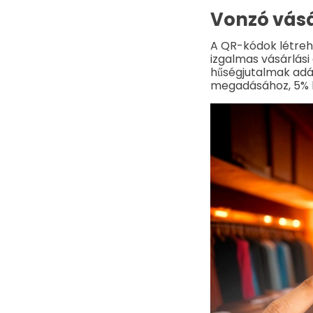
Vonzó vásá
A QR-kódok létreh
izgalmas vásárlási
hűségjutalmak adás
megadásához, 5% 