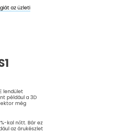
iát az üzleti
S1
E lendület
nt például a 3D
szektor még
%-kal nőtt. Bár ez
dául az árukészlet