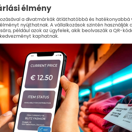
rlási élmény
ozásával a divatmárkák átláthatóbbá és hatékonyabbá v
 élményt nyújthatnak. A vállalkozások szintén használják 
ára, például azok az ügyfelek, akik beolvaszák a QR-kód
kedvezményt kaphatnak.