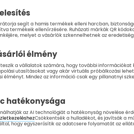
elesítés
rátorja segít a hamis termékek elleni harcban, biztons
sítva termékeik ellenőrzésére. Ruházati márkák QR kódok
mkéjére, melyet a vásárlók szkennelhetnek az eredetiség 
ásárlói élmény
teszik a vállalatok számára, hogy további információkat k
ápolási utasításokat vagy akár virtuális próbálkozási leh
si élményt. Mindez az információ csak egy pillanatnyi szke
ánc hatékonysága
ználhatják az AI technológiát a hatékonyság növelése ér
szletkezeléshez
Csökkentsék a hulladékot, és javítsák a m
tal, hogy egyszerűsítik az adatcsere folyamatát az ellát