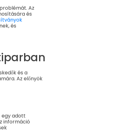
 problémát. Az
nosítására és
sítványok
nek, és
tiparban
skedők és a
ámára. Az előnyök
z egy adott
Az információ
sek