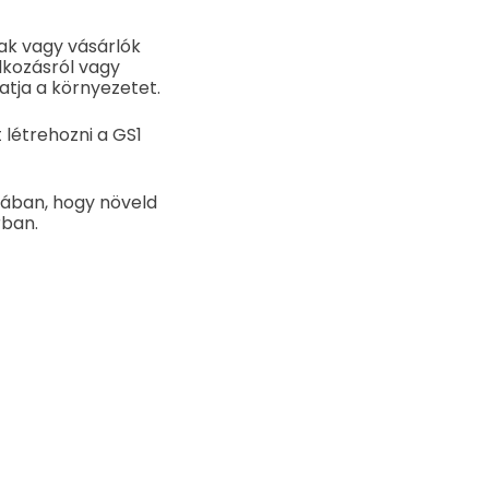
ak vagy vásárlók
lkozásról vagy
hatja a környezetet.
 létrehozni a GS1
iában, hogy növeld
rban.