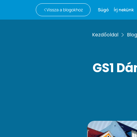
Vissza a blogokhoz
Súgó
Írj nekünk
Kezdőoldal
Blo
GS1 Dá