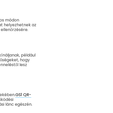
ágos módon
at helyezhetnek az
ellenőrzésére.
ínáljanak, például
etőségeket, hogy
nneléstől lesz
dekében.
GS1 QR-
űködési
ási lánc egészén.