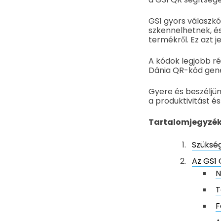
GS1 gyors válaszk
szkennelhetnek, és
termékről. Ez azt j
A kódok legjobb ré
Dánia QR-kód gene
Gyere és beszéljün
a produktivitást é
Tartalomjegyzé
Szükség
Az GS1 
N
T
F