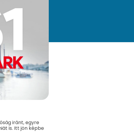
óság iránt, egyre
át is. Itt jön képbe