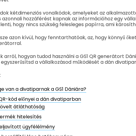
ódok kétdimenziós vonalkódok, amelyeket az alkalmazott
 azonnali hozzáférést kapnak az információhoz egy válla
elenti, hogy nincs szükség felesleges papírra, ami károsít
sze azon kívül, hogy fenntarthatóak, az, hogy könnyű őket
rátorral.
k arról, hogyan tudod használni a GS1 QR generátort Dán
s egyszerűsítsd a vállalkozásod működését a dán divatipa
k
e van a divatiparnak a GS1 Dániára?
QR-kód előnyei a dán divatiparban
övelt átláthatóság
ermék hitelesítés
eljavított ügyfélélmény