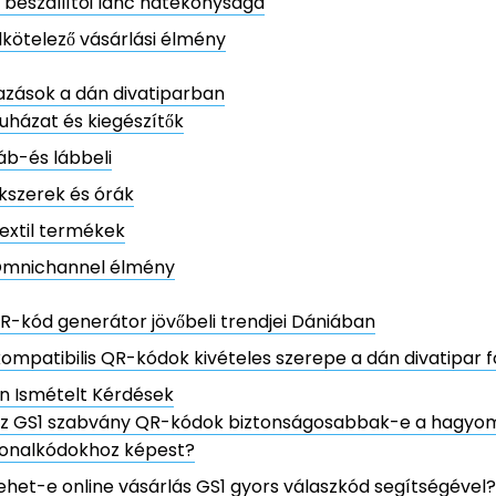
 beszállítói lánc hatékonysága
lkötelező vásárlási élmény
zások a dán divatiparban
uházat és kiegészítők
áb-és lábbeli
kszerek és órák
extil termékek
mnichannel élmény
R-kód generátor jövőbeli trendjei Dániában
ompatibilis QR-kódok kivételes szerepe a dán divatipar
n Ismételt Kérdések
z GS1 szabvány QR-kódok biztonságosabbak-e a hagyo
onalkódokhoz képest?
ehet-e online vásárlás GS1 gyors válaszkód segítségével?