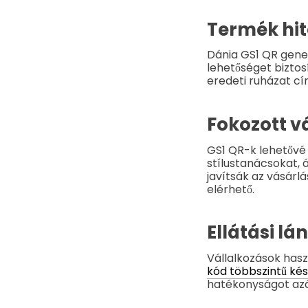
Termék hit
Dánia GS1 QR gene
lehetőséget bizto
eredeti ruházat cí
Fokozott v
GS1 QR-k lehetővé 
stílustanácsokat, 
javítsák az vásárlá
elérhető.
Ellátási l
Vállalkozások has
kód többszintű ké
hatékonyságot azál