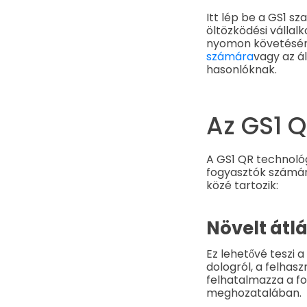
Itt lép be a GS1 
öltözködési vállal
nyomon követésér
számára
vagy az á
hasonlóknak.
Az GS1 
A GS1 QR technológ
fogyasztók számár
közé tartozik:
Növelt átl
Ez lehetővé teszi 
dologról, a felhas
felhatalmazza a fo
meghozatalában.