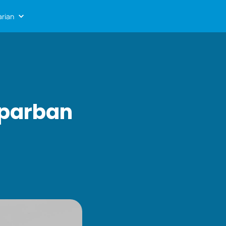
rian
iparban