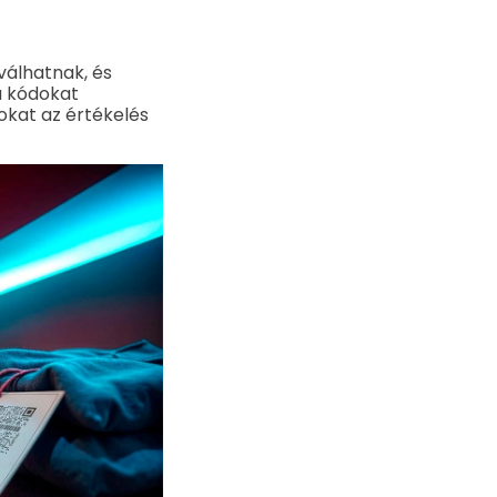
álhatnak, és
a kódokat
okat az értékelés