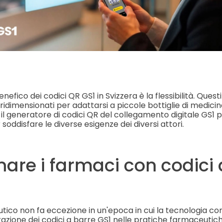
nefico dei codici QR GS1 in Svizzera è la flessibilità. Ques
idimensionati per adattarsi a piccole bottiglie di medicin
, il generatore di codici QR del collegamento digitale GS1
soddisfare le diverse esigenze dei diversi attori.
are i farmaci con codici 
tico non fa eccezione in un'epoca in cui la tecnologia con
egrazione dei codici a barre GS1 nelle pratiche farmaceutiche