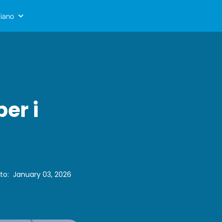
liano
per i
to
:
January 03, 2026