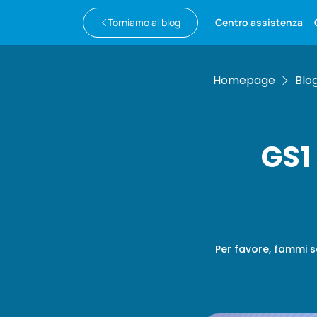
Torniamo ai blog
Centro assistenza
Homepage
Blo
GS1 
Per favore, fammi s