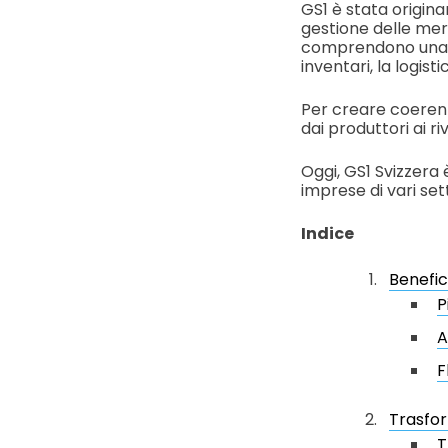
GS1 è stata origina
gestione delle merc
comprendono una v
inventari, la logist
Per creare coerenz
dai produttori ai r
Oggi, GS1 Svizzera
imprese di vari set
Indice
Benefic
P
A
F
Trasfor
T