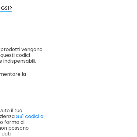
 GS1?
ui prodotti vengono
 questi codici
 indispensabili.
umentare la
uto il tuo
zienza.
GS1 codici a
o forma di
i non possono
dati.