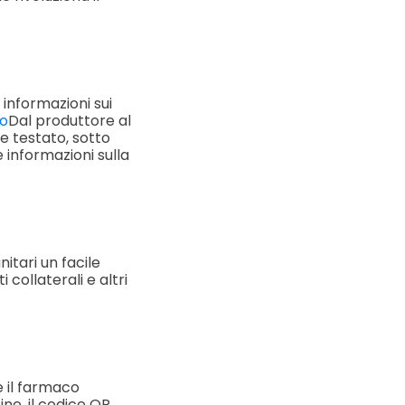
 informazioni sui
to
Dal produttore al
e testato, sotto
 informazioni sulla
nitari un facile
collaterali e altri
e il farmaco
ine, il codice QR