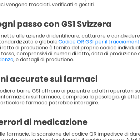
i vengono tracciati, verificati e gestiti.
ogni passo con GS1 Svizzera
mette alle aziende di identificare, catturare e condividere
tandardizzato e globale.
Codice QR GS1 per il tracciamen
otto di produzione è fornito del proprio codice individual
 tasso, comprensivi di numeri di lotto, data di produzione e
adenza
, e dettagli di produzione.
ni accurate sui farmaci
dici a barre GS1 offrono ai pazienti e ad altri operatori sa
informazioni sul farmaco, compresa la posologia, gli effetti 
 particolare farmaco potrebbe interagire.
 errori di medicazione
elle farmacie, la scansione del codice QR impedisce di dar
 errata, riducendo notevolmente il rischio di errore. A tal f