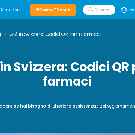
Contattaci
Create QR code
Ita
g
GS1 In Svizzera: Codici QR Per I Farmaci
in Svizzera: Codici QR 
farmaci
apere se hai bisogno di ulteriore assistenza.
:
Zel
Aggiornamen