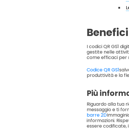
L
Benefici
I codici QR GS1 dig
gestite nelle attivi
come efficaci per m
Codice QR GS1
salv
produttività e la fle
Più informa
Riguardo alla tua r
messaggio e ti forn
barre 2D
Immaginia
informazioni. Rispe
essere codificate, 