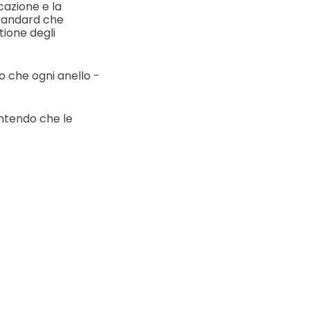
cazione e la
 standard che
ione degli
 che ogni anello -
antendo che le