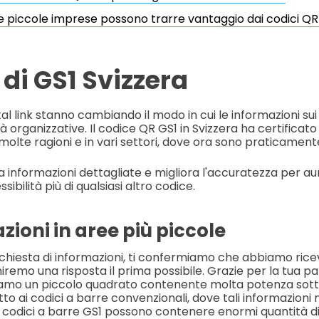
e piccole imprese possono trarre vantaggio dai codici QR
 di GS1 Svizzera
ital link stanno cambiando il modo in cui le informazioni s
tà organizzative. Il codice QR GS1 in Svizzera ha certificato
olte ragioni e in vari settori, dove ora sono praticamente
a informazioni dettagliate e migliora l'accuratezza per a
ssibilità più di qualsiasi altro codice.
zioni in aree più piccole
ichiesta di informazioni, ti confermiamo che abbiamo ricev
iremo una risposta il prima possibile. Grazie per la tua pa
mo un piccolo quadrato contenente molta potenza sott
tto ai codici a barre convenzionali, dove tali informazion
i codici a barre GS1 possono contenere enormi quantità di 