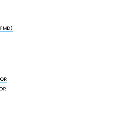
 (FMD)
 QR
 QR