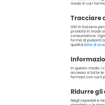
modo in cui i farmac
Tracciare 
GS1 in Svizzera per
prodotti in modo s
consumatore. Ogni l
forma di pulsanti a
qualità.
date di sc
Informazio
In questo modo, i co
accesso a tutte le 
farmaci con cui il
Ridurre gli
Negli ospedali e n
sbagliato o la dose