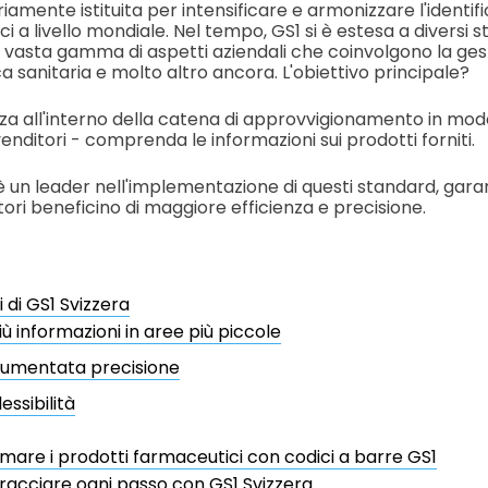
riamente istituita per intensificare e armonizzare l'identifi
i a livello mondiale. Nel tempo, GS1 si è estesa a diversi
asta gamma di aspetti aziendali che coinvolgono la gest
ica sanitaria e molto altro ancora. L'obiettivo principale?
a all'interno della catena di approvvigionamento in modo
ivenditori - comprenda le informazioni sui prodotti forniti.
 è un leader nell'implementazione di questi standard, gar
tori beneficino di maggiore efficienza e precisione.
i di GS1 Svizzera
iù informazioni in aree più piccole
umentata precisione
lessibilità
mare i prodotti farmaceutici con codici a barre GS1
racciare ogni passo con GS1 Svizzera