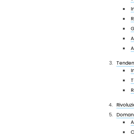
I
R
G
A
A
Tendenz
I
T
R
Rivoluz
Domand
A
C