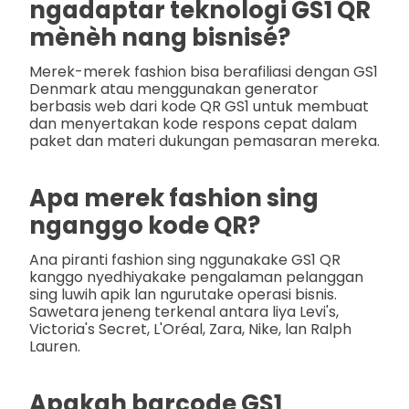
ngadaptar teknologi GS1 QR
mènèh nang bisnisé?
Merek-merek fashion bisa berafiliasi dengan GS1
Denmark atau menggunakan generator
berbasis web dari kode QR GS1 untuk membuat
dan menyertakan kode respons cepat dalam
paket dan materi dukungan pemasaran mereka.
Apa merek fashion sing
nganggo kode QR?
Ana piranti fashion sing nggunakake GS1 QR
kanggo nyedhiyakake pengalaman pelanggan
sing luwih apik lan ngurutake operasi bisnis.
Sawetara jeneng terkenal antara liya Levi's,
Victoria's Secret, L'Oréal, Zara, Nike, lan Ralph
Lauren.
Apakah barcode GS1