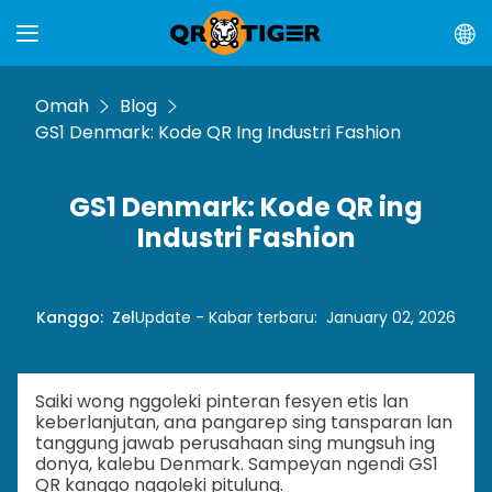
Omah
Blog
GS1 Denmark: Kode QR Ing Industri Fashion
GS1 Denmark: Kode QR ing
Industri Fashion
Kanggo
:
Zel
Update - Kabar terbaru
:
January 02, 2026
Saiki wong nggoleki pinteran fesyen etis lan
keberlanjutan, ana pangarep sing tansparan lan
tanggung jawab perusahaan sing mungsuh ing
donya, kalebu Denmark. Sampeyan ngendi GS1
QR kanggo nggoleki pitulung.