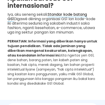
internasional?
Iya, aku seneng sekali.
Standar kode batang
GS1
Digawé déning organisasi GS1 lan kode-kode
iki diterima sedunia ing sakabeh industri saka
fashion, nganti kesehatan, e-commerce, utawa
uga ing sektur pangan lan minuman.
PERHATIAN: Informasi yang diberikan hanya untuk
tujuan pendidikan. Tidak ada jaminan yang
diberikan mengenai keakuratan, kelengkapan,
atau keandalan informasi ini.
Kita ngertos yen GS1,
dene bahan, barang paten, lan kabeh paten sing
kaaitan, hak cipta, merek dagang, lan bahan properti
intelektual liyane (sampeyan, “hak cipta intelektual”)
sing kaaitan karo panggunaan, yaiku milik GS1 Global,
lan panggunaan kita kanggo panganan iku bakal karo
kondisi sing disediakake GS1 Global.