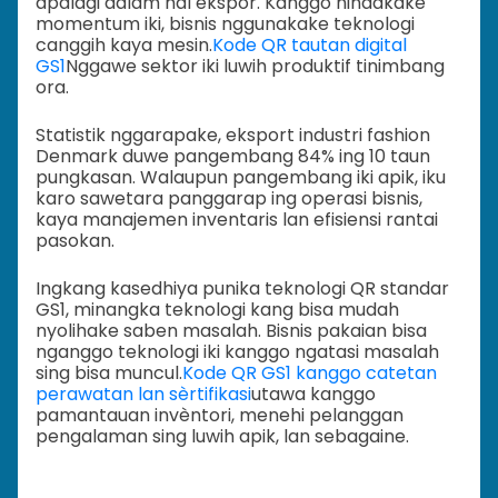
apalagi dalam hal ekspor. Kanggo nindakake
momentum iki, bisnis nggunakake teknologi
canggih kaya mesin.
Kode QR tautan digital
GS1
Nggawe sektor iki luwih produktif tinimbang
ora.
Statistik nggarapake, eksport industri fashion
Denmark duwe pangembang 84% ing 10 taun
pungkasan. Walaupun pangembang iki apik, iku
karo sawetara panggarap ing operasi bisnis,
kaya manajemen inventaris lan efisiensi rantai
pasokan.
Ingkang kasedhiya punika teknologi QR standar
GS1, minangka teknologi kang bisa mudah
nyolihake saben masalah. Bisnis pakaian bisa
nganggo teknologi iki kanggo ngatasi masalah
sing bisa muncul.
Kode QR GS1 kanggo catetan
perawatan lan sèrtifikasi
utawa kanggo
pamantauan invèntori, menehi pelanggan
pengalaman sing luwih apik, lan sebagaine.