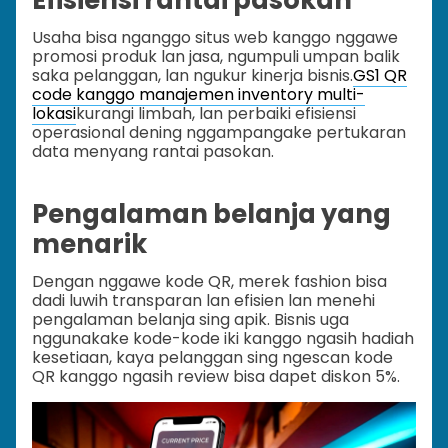
Usaha bisa nganggo situs web kanggo nggawe
promosi produk lan jasa, ngumpuli umpan balik
saka pelanggan, lan ngukur kinerja bisnis.
GS1 QR
code kanggo manajemen inventory multi-
lokasi
kurangi limbah, lan perbaiki efisiensi
operasional dening nggampangake pertukaran
data menyang rantai pasokan.
Pengalaman belanja yang
menarik
Dengan nggawe kode QR, merek fashion bisa
dadi luwih transparan lan efisien lan menehi
pengalaman belanja sing apik. Bisnis uga
nggunakake kode-kode iki kanggo ngasih hadiah
kesetiaan, kaya pelanggan sing ngescan kode
QR kanggo ngasih review bisa dapet diskon 5%.