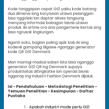
Kode tanggapan cepat GS1 yaiku kode batang
dua dimensi sing karyawan utawa pelanggan
bisa nggoleki lan daptar akses langsung
menyang informasi babagan bisnis utawa
produk. Iki artine ora ana pangertene kertas sing
bisa ngrusak lingkungan.
Nganti soko, bagian paling apik bab iki sing
kodené gampang digawe nganggo generator
kode QR GS1 Denmark.
Mari maringi madosi saben kita bisa nganggo
generator GS1 QR ing Denmark supaya
produktivitas ditingkatke lan operasi bisnis
nggarap ing industri Fashion Denmark dijaluk.
Isi - Pendahuluan - Metodologi Penelitian -
Temuan Penelitian - Kesimpulan - Daftar
Pustaka
Apakah industri mode perlu GS1