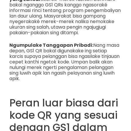
bakal nganggo GS1 QRs kanggo ngasoraké
informasi rinci tentang program pengembaliyan
lan daur ulang. Masyarakat bisa gampang
nyegerakaké merek-merek nalika nemokake
ukuran sing salah, utawa pengin ngajugjugi
pakaian-pakaian sing ditampi.
Ngumpulake Tanggapan Pribadi:
Nang masa
depan, GS1 QR bakal digunakake ing setiap
karcis supaya pelanggan bisa ngasilake tinjauan
cepet kanthi ngetok kode. Umpan balik akan
nulungi merek ngerti pengalaman pelanggan
sing luwih apik lan ngasih pelayanan sing luwih
apik.
Peran luar biasa dari
kode QR yang sesuai
dengan GS1 dalam