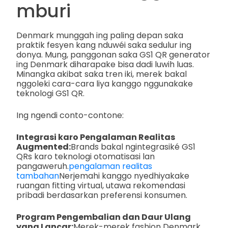
mburi
Denmark munggah ing paling depan saka
praktik fesyen kang nduwéi saka sedulur ing
donya. Mung, panggonan saka GS1 QR generator
ing Denmark diharapake bisa dadi luwih luas.
Minangka akibat saka tren iki, merek bakal
nggoleki cara-cara liya kanggo nggunakake
teknologi GS1 QR.
Ing ngendi conto-contone:
Integrasi karo Pengalaman Realitas
Augmented:
Brands bakal ngintegrasiké GS1
QRs karo teknologi otomatisasi lan
pangaweruh.
pengalaman realitas
tambahan
Nerjemahi kanggo nyedhiyakake
ruangan fitting virtual, utawa rekomendasi
pribadi berdasarkan preferensi konsumen.
Program Pengembalian dan Daur Ulang
yang Lancar:
Merek-merek fashion Denmark