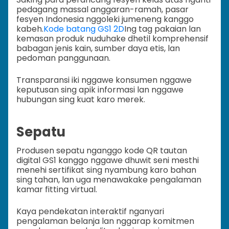
pedagang massal anggaran-ramah, pasar
fesyen Indonesia nggoleki jumeneng kanggo
kabeh.
Kode batang GS1 2D
Ing tag pakaian lan
kemasan produk nuduhake dhetil komprehensif
babagan jenis kain, sumber daya etis, lan
pedoman panggunaan.
Transparansi iki nggawe konsumen nggawe
keputusan sing apik informasi lan nggawe
hubungan sing kuat karo merek.
Sepatu
Produsen sepatu nganggo kode QR tautan
digital GS1 kanggo nggawe dhuwit seni mesthi
menehi sertifikat sing nyambung karo bahan
sing tahan, lan uga menawakake pengalaman
kamar fitting virtual.
Kaya pendekatan interaktif nganyari
pengalaman belanja lan nggarap komitmen