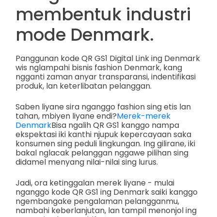
membentuk industri
mode Denmark.
Panggunan kode QR GS1 Digital Link ing Denmark
wis nglampahi bisnis fashion Denmark, kang
ngganti zaman anyar transparansi, indentifikasi
produk, lan keterlibatan pelanggan.
Saben liyane sira nganggo fashion sing etis lan
tahan, mbiyen liyane endi?
Merek-merek
Denmark
Bisa ngalih QR GS1 kanggo nampa
ekspektasi iki kanthi njupuk kepercayaan saka
konsumen sing peduli lingkungan. Ing gilirane, iki
bakal nglacak pelanggan nggawe pilihan sing
didamel menyang nilai-nilai sing lurus.
Jadi, ora ketinggalan merek liyane - mulai
nganggo kode QR GS1 ing Denmark saiki kanggo
ngembangake pengalaman pelangganmu,
nambahi keberlanjutan, lan tampil menonjol ing