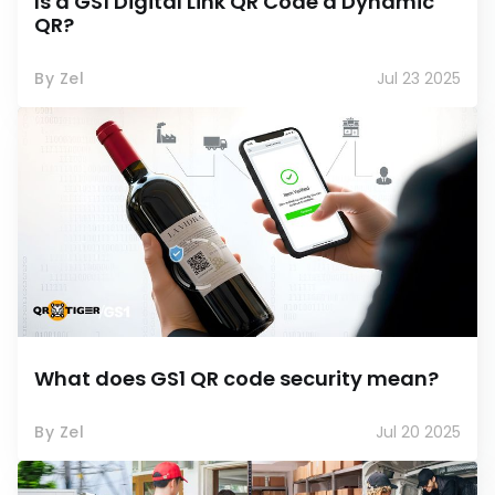
Is a GS1 Digital Link QR Code a Dynamic
QR?
By Zel
Jul 23 2025
What does GS1 QR code security mean?
By Zel
Jul 20 2025