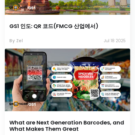
GS1 인도: QR 코드(FMCG 산업에서)
By Zel
Jul 18 2025
What are Next Generation Barcodes, and
What Makes Them Great