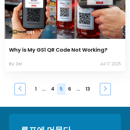
Why is My GS1 QR Code Not Working?
By Zel
Jul 17 2025
1
...
4
5
6
...
13