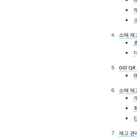
소매 재
GS1 Q
G
소매 재
재고 관