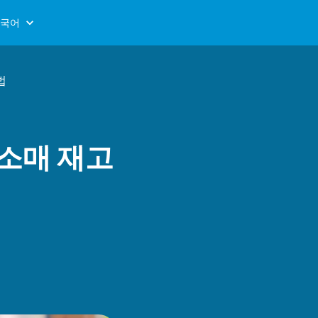
국어
법
 소매 재고