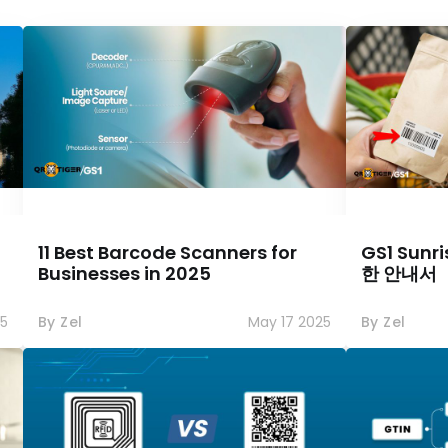
11 Best Barcode Scanners for
GS1 Sunr
Businesses in 2025
한 안내서
5
By Zel
May 17 2025
By Zel