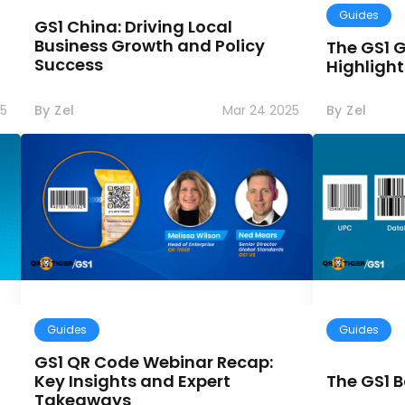
Guides
GS1 China: Driving Local
Business Growth and Policy
The GS1 
Success
Highlight
25
By Zel
Mar 24 2025
By Zel
Guides
Guides
GS1 QR Code Webinar Recap:
Key Insights and Expert
The GS1 B
Takeaways