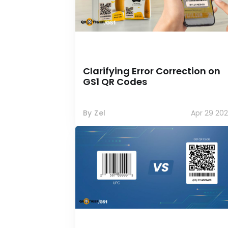
Clarifying Error Correction on
GS1 QR Codes
By Zel
Apr 29 20