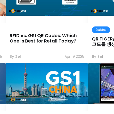
Guides
RFID vs. GS1 QR Codes: Which
QR TIGE
One is Best for Retail Today?
코드를 생
25
By Zel
Apr 19 2025
By Zel