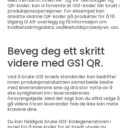
Med fremskritt innen AR- og VR-teknologier og
QR-koder, kan vi forvente at GS1-koder blir brukt i
produksjonsoperasjoner. For eksempel kan
ansatte skanne QR-koder på produkter for å få
tilgang til AR-overlegg og få informasjon om
kvalitetssikringsdata, vedlikeholdsprosedyrer, osv.
Beveg deg ett skritt
videre med GS1 QR.
Ved å bruke GS1 Israels standarder kan bedrifter
innen produksjonsindustrien samarbeide bedre
med leverandørene sine og dra stor nytte av å
øke synligheten inn i leverandørenes
forsyningskjede. Med det sagt kan du alltid velge å
gå videre fra en leverandør hvis de ikke kan møte
kravene dine.
Du kan heldigvis bruke GS1-kodegeneratoren i
Israel for å lage koder for et bredt utvalg av