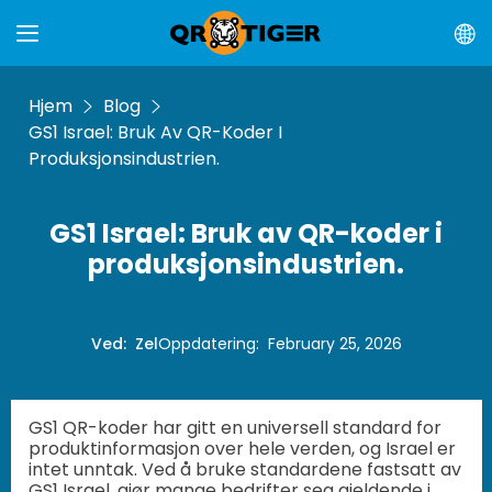
Hjem
Blog
GS1 Israel: Bruk Av QR-Koder I
Produksjonsindustrien.
GS1 Israel: Bruk av QR-koder i
produksjonsindustrien.
Ved
:
Zel
Oppdatering
:
February 25, 2026
GS1 QR-koder har gitt en universell standard for
produktinformasjon over hele verden, og Israel er
intet unntak. Ved å bruke standardene fastsatt av
GS1 Israel, gjør mange bedrifter seg gjeldende i