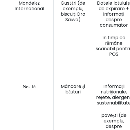
Mondelēz
Gustări (de
Datele lotului ș
International
exemplu,
de expirare +
biscuiți Oro
informații
Saiwa)
despre
consumator
în timp ce
rămâne
scanabil pentr
POS
Nestlé
Mâncare și
Informații
băuturi
nutriționale,
rețete, alergeni
sustenabilitat
povești (de
exemplu,
despre