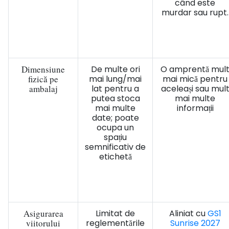
când este
murdar sau rupt.
Dimensiune
De multe ori
O amprentă mul
fizică pe
mai lung/mai
mai mică pentru
ambalaj
lat pentru a
aceleași sau mul
putea stoca
mai multe
mai multe
informații
date; poate
ocupa un
spațiu
semnificativ de
etichetă
Asigurarea
Limitat de
Aliniat cu
GS1
viitorului
reglementările
Sunrise 2027