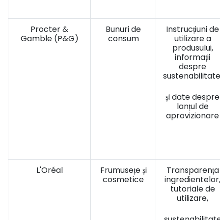
Procter &
Bunuri de
Instrucțiuni de
Gamble (P&G)
consum
utilizare a
produsului,
informații
despre
sustenabilitate
și date despre
lanțul de
aprovizionare
L'Oréal
Frumusețe și
Transparența
cosmetice
ingredientelor
tutoriale de
utilizare,
sustenabilitat