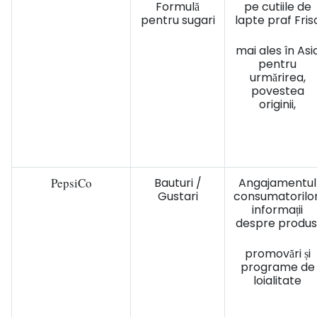
Formulă
pe cutiile de
pentru sugari
lapte praf Fris
mai ales în Asi
pentru
urmărirea,
povestea
originii,
PepsiCo
Bauturi /
Angajamentul
Gustari
consumatorilor
informații
despre produs
promovări și
programe de
loialitate