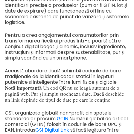
identificări precise a produselor (cum ar fi GTIN, lot și
date de expirare) care funcționează offline cu
scanerele existente de punct de vânzare și sistemele
logistice.
Pentru a crea angajamentul consumatorilor prin
transformarea fiecărui produs într-o poartă către
conținut digital bogat și dinamic, inclusiv ingrediente,
instrucțiuni și informații despre sustenabilitate, pur și
simplu scanând cu un smartphone.
Această abordare duală schimbă codurile de bare
tradiționale de la identificatori statici în legături
puternice și inteligente între lumi fizice și digitale.
Notă importantă
Un cod QR nu se leagă automat de o
pagină web. Pur și simplu stochează date. Dacă deschide
un link depinde de tipul de date pe care le conține.
GS1, organizația globală non-profit din spatele
standardelor precum
GTIN
Numărul global de articol
comercial (GTIN) folosit în codurile de bare UPC și
EAN, introdus
GS1 Digital Link
să facă legătura între