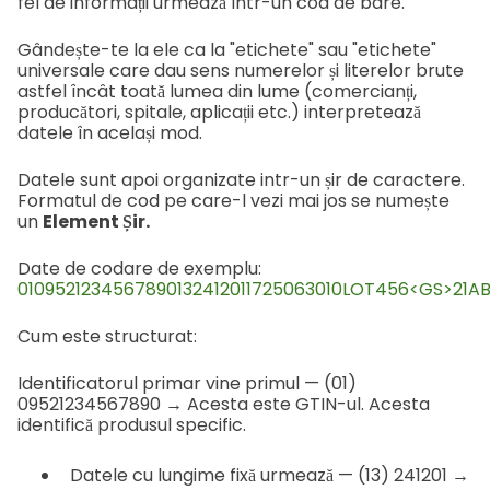
fel de informații urmează într-un cod de bare.
Gândește-te la ele ca la "etichete" sau "etichete"
universale care dau sens numerelor și literelor brute
astfel încât toată lumea din lume (comercianți,
producători, spitale, aplicații etc.) interpretează
datele în același mod.
Datele sunt apoi organizate intr-un șir de caractere.
Formatul de cod pe care-l vezi mai jos se numește
un
Element Șir.
Date de codare de exemplu:
0109521234567890132412011725063010LOT456<GS>21AB
Cum este structurat:
Identificatorul primar vine primul — (01)
09521234567890 → Acesta este GTIN-ul. Acesta
identifică produsul specific.
Datele cu lungime fixă urmează — (13) 241201 →