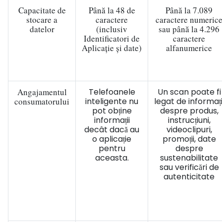
Capacitate de
Până la 48 de
Până la 7.089
stocare a
caractere
caractere numeric
datelor
(inclusiv
sau până la 4.296
Identificatori de
caractere
Aplicație și date)
alfanumerice
Angajamentul
Telefoanele
Un scan poate fi
consumatorului
inteligente nu
legat de informați
pot obține
despre produs,
informații
instrucțiuni,
decât dacă au
videoclipuri,
o aplicație
promoții, date
pentru
despre
aceasta.
sustenabilitate
sau verificări de
autenticitate