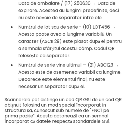
Data de ambalare / (17) 250630 → Data de
expirare. Acestea au lungimi predefinite, deci
nu este nevoie de separator între ele.
Numărul de lot sau de serie - (10) LOT456 →
Acesta poate avea o lungime variabilă. Un
caracter
(ASCII 29) este plasat după el pentru
a semnala sfârșitul acestui câmp. Codul QR
folosește
ca separator.
Numărul de serie vine ultimul — (21) ABC123 →
Acesta este de asemenea variabil ca lungime.
Deoarece este elementul final, nu este
necesar un separator după el.
Scannerele pot distinge un cod QR GS1 de un cod QR
obișnuit folosind un mod special încorporat în
structura sa, cunoscut sub numele de "FNC1 pe
prima poziție". Acesta acționează ca un semnal
încorporat că datele respectă standardele GS1.