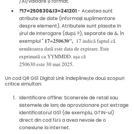
/AI/valoare și format.
?17=250630&13=241201
-
Acestea sunt
atribute de date (informații suplimentare
despre element).
Atributele sunt plasate în 
șirul de interogare (după ?), separate de &. În 
17=250630",
17 indică faptul că
exemplul " 
următoarea dată este data de expirare. Este
exprimată ca YYMMDD. așa că
250630 este 30 mai 2025.
Un cod QR GS1 Digital Link îndeplinește două scopuri
critice simultan:
Identificare offline: Scanerele de retail sau
sistemele de lanț de aprovizionare pot extrage
identificatorul GS1 (de exemplu, GTIN-ul)
direct din cod fără a avea nevoie de o
conexiune la internet.