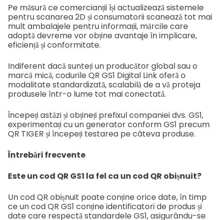
Pe măsură ce comercianții își actualizează sistemele
pentru scanarea 2D și consumatorii scanează tot mai
mult ambalajele pentru informații, mărcile care
adoptă devreme vor obține avantaje în implicare,
eficiență și conformitate.
Indiferent dacă sunteți un producător global sau o
marcă mică, codurile QR GS1 Digital Link oferă o
modalitate standardizată, scalabilă de a vă proteja
produsele într-o lume tot mai conectată.
Începeți astăzi și obțineți prefixul companiei dvs. GS1,
experimentați cu un generator conform GS1 precum
QR TIGER și începeți testarea pe câteva produse.
Întrebări frecvente
Este un cod QR GS1 la fel ca un cod QR obișnuit?
Un cod QR obișnuit poate conține orice date, în timp
ce un cod QR GS1 conține identificatori de produs și
date care respectă standardele GS1, asigurându-se