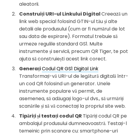
aleatorii.
Construiți URI-ul Linkului Digital
Creează un
link web special folosind GTIN-ul tău și alte
detalii ale produsului (cum ar fi numărul de lot
sau data de expirare). Formatul trebuie să
urmeze regulile standard GS1. Multe
instrumente și servicii, precum QR Tiger, te pot
ajuta să construiești acest link corect.
Generați
Codul QR GS1 Digital Link
Transformați-vă URI-ul de legătură digitală într-
un cod QR folosind un generator. Unele
instrumente populare vă permit, de
asemenea, să adăugați logo-ul dvs., să urmăriți
scanările și să vă conectați la propriul site web.
Tipăriți și testați codul QR
Tipăriți codul QR pe
ambalajul produsului dumneavoastră. Testați-l
temeinic prin scanare cu: smartphone-uri