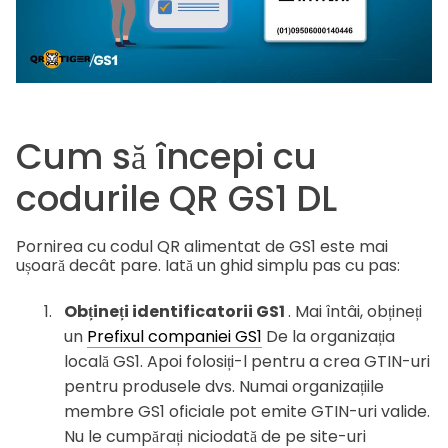
Cum să începi cu
codurile QR GS1 DL
Pornirea cu codul QR alimentat de GS1 este mai
ușoară decât pare. Iată un ghid simplu pas cu pas:
Obțineți identificatorii GS1
. Mai întâi, obțineți
un
Prefixul companiei GS1
De la organizația
locală GS1. Apoi folosiți-l pentru a crea GTIN-uri
pentru produsele dvs. Numai organizațiile
membre GS1 oficiale pot emite GTIN-uri valide.
Nu le cumpărați niciodată de pe site-uri