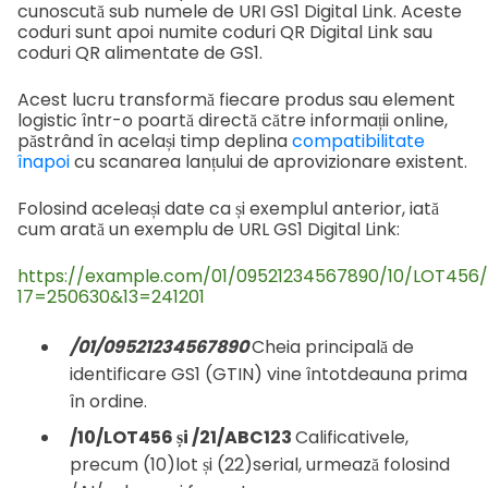
cunoscută sub numele de URI GS1 Digital Link. Aceste
coduri sunt apoi numite coduri QR Digital Link sau
coduri QR alimentate de GS1.
Acest lucru transformă fiecare produs sau element
logistic într-o poartă directă către informații online,
păstrând în același timp deplina
compatibilitate
înapoi
cu scanarea lanțului de aprovizionare existent.
Folosind aceleași date ca și exemplul anterior, iată
cum arată un exemplu de URL GS1 Digital Link:
https://example.com/01/09521234567890/10/LOT456/
17=250630&13=241201
/01/09521234567890
Cheia principală de
identificare GS1 (GTIN) vine întotdeauna prima
în ordine.
/10/LOT456 și /21/ABC123
Calificativele,
precum (10)lot și (22)serial, urmează folosind