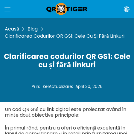
Acasă
Blog
Clarificarea Codurilor QR GS1: Cele Cu Și Fără Linkuri
Clarificarea codurilor QR GS1: Cele
cu și fără linkuri
Prin
:
Zel
Actualizare
:
April 30, 2026
Un cod QR GS1 cu link digital este proiectat având în
minte două obiective principale:
În primul rând, pentru a oferi o eficiență excelentă în
lanțul de aprovizionare și în retail prin furnizarea unei