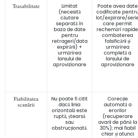
Trasabilitate
Limitat
Poate avea date
(necesită
codificate pentr
căutare
lot/expirare/seri
separată în
care permit
baza de date
rechemări rapide
pentru
combaterea
retrageri/data
falsificării și
expirării) +
urmărirea
urmărirea
completă a
lanțului de
lanțului de
aprovizionare
aprovizionare
Fiabilitatea
Nu poate fi citit
Corecție
scanării
dacă linia
automată a
orizontală este
erorilor
ruptă, ștearsă
(recuperare
sau
avarii de până la
obstrucționată.
30%); mai fiabil
chiar și atunci