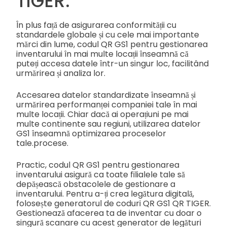
TIGER.
În plus față de asigurarea conformității cu
standardele globale și cu cele mai importante
mărci din lume, codul QR GS1 pentru gestionarea
inventarului în mai multe locații înseamnă că
puteți accesa datele într-un singur loc, facilitând
urmărirea și analiza lor.
Accesarea datelor standardizate înseamnă și
urmărirea performanței companiei tale în mai
multe locații. Chiar dacă ai operațiuni pe mai
multe continente sau regiuni, utilizarea datelor
GS1 înseamnă optimizarea proceselor
tale.
procese.
Practic, codul QR GS1 pentru gestionarea
inventarului asigură ca toate filialele tale să
depășească obstacolele de gestionare a
inventarului. Pentru a-ți crea legătura digitală,
folosește generatorul de coduri QR GS1 QR TIGER.
Gestionează afacerea ta de inventar cu doar o
singură scanare cu acest generator de legături