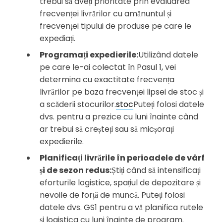
trebui să aveți prioritate prin evaluarea
frecvenței livrărilor cu amănuntul și
frecvenței tipului de produse pe care le
expediați.
Programați expedierile:
Utilizând datele
pe care le-ai colectat în Pasul 1, vei
determina cu exactitate frecvența
livrărilor pe baza frecvenței lipsei de stoc și
a scăderii stocurilor.
stoc
Puteți folosi datele
dvs. pentru a prezice cu luni înainte când
ar trebui să creșteți sau să micșorați
expedierile.
Planificați livrările în perioadele de vârf
și de sezon redus:
Știți când să intensificați
eforturile logistice, spațiul de depozitare și
nevoile de forță de muncă. Puteți folosi
datele dvs. GS1 pentru a vă planifica rutele
și logistica cu luni înainte de program.