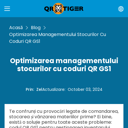
Acasă
Blog
Optimizarea Managementului Stocurilor Cu
Coduri QR GS1
Optimizarea managementului
stocurilor cu coduri QR GS1
Prin
:
Zel
Actualizare
:
October 03, 2024
Te confrunți cu provocări legate de comandarea,
stocarea și vânzarea materiilor prime? Ei bine,
există o soluție pentru toate aceste probleme:
codul QR GS1 pentru gestionarea inventarului