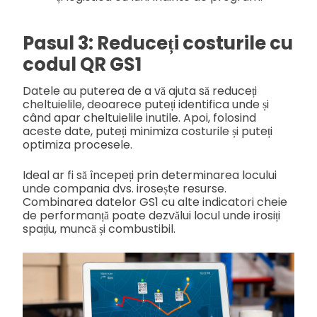
Pasul 3: Reduceți costurile cu
codul QR GS1
Datele au puterea de a vă ajuta să reduceți
cheltuielile, deoarece puteți identifica unde și
când apar cheltuielile inutile. Apoi, folosind
aceste date, puteți minimiza costurile și puteți
optimiza procesele.
Ideal ar fi să începeți prin determinarea locului
unde compania dvs. irosește resurse.
Combinarea datelor GS1 cu alte indicatori cheie
de performanță poate dezvălui locul unde irosiți
spațiu, muncă și combustibil.