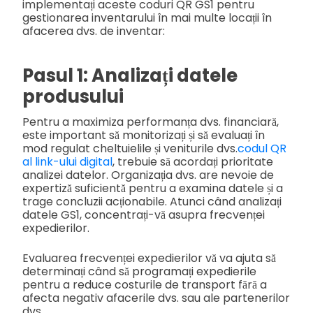
implementați aceste coduri QR GS1 pentru
gestionarea inventarului în mai multe locații în
afacerea dvs. de inventar:
Pasul 1: Analizați datele
produsului
Pentru a maximiza performanța dvs. financiară,
este important să monitorizați și să evaluați în
mod regulat cheltuielile și veniturile dvs.
codul QR
al link-ului digital
, trebuie să acordați prioritate
analizei datelor. Organizația dvs. are nevoie de
expertiză suficientă pentru a examina datele și a
trage concluzii acționabile. Atunci când analizați
datele GS1, concentrați-vă asupra frecvenței
expedierilor.
Evaluarea frecvenței expedierilor vă va ajuta să
determinați când să programați expedierile
pentru a reduce costurile de transport fără a
afecta negativ afacerile dvs. sau ale partenerilor
dvs.