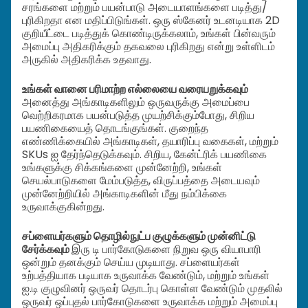
சரங்களை மற்றும் பயன்பாடு அடையாளங்களை படித்து/
புரிகிறதா என மதிப்பிடுங்கள். ஒரு ஸ்கேனர் உடனடியாக 2D
குறியீட்டை படித்துக் கொண்டிருக்கலாம், உங்கள் பின்வரும்
அமைப்பு அதிகரிக்கும் தகவலை புரிகிறது என்று உள்ளிடம்
அருகில் அதிகரிக்க உதவாது.
உங்கள் வானை பரிமாற்ற எல்லையை வரையறுக்கவும்
அனைத்து அங்காடிகளிலும் ஒருவருக்கு அமைப்பை
வெற்றிகரமாக பயன்படுத்த முயற்சிக்கும்போது, சிறிய
பயணிகையைத் தொடங்குங்கள். குறைந்த
எண்ணிக்கையில் அங்காடிகள், தயாரிப்பு வகைகள், மற்றும்
SKUs ஐ தேர்ந்தெடுக்கவும். சிறிய, கேன்ட்ரிக் பயணிகை
உங்களுக்கு சிக்கங்களை முன்னேற்றி, உங்கள்
செயல்பாடுகளை மேம்படுத்த, விருப்பத்தை அடையவும்
முன்னேற்றியில் அங்காடிகளின் மீது நம்பிக்கை
உருவாக்குகின்றது.
சப்ளையர்களும் தொழில்நுட்ப குழுக்களும் முன்னிட்டு
சேர்க்கவும்
இரு டி பார்கோடுகளை நிறுவ ஒரு வியாபாரி
ஒன்றும் தனக்கும் செய்ய முடியாது. சப்ளையர்கள்
உற்பத்தியாக படியாக உருவாக்க வேண்டும், மற்றும் உங்கள்
ஐ.டி குழுவினர் ஒருவர் தொடர்பு கொள்ள வேண்டும் முதலில்
ஒருவர் ஒப்புதல் பார்கோடுகளை உருவாக்க மற்றும் அமைப்பு