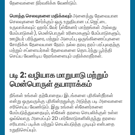
தேவைகளை நிர்வகிக்க வேண்டும்.
மொத்த செலவுகளை மதிக்கவும்
அனைத்து தேவையான
செலவுகளை சேர்க்கும் ஒரு உறுதியான பட்ஜெட்டை
உருவாக்கவும்: ஹார்ட்வேர் (ஸ்கேனர் மாற்றங்கள் அல்லது
மேம்பாடுகள்), மென்பொருள் உரிமைகளும் மேம்பாடுகளும்,
ஊழியர் பரிந்துரை, மற்றும் அமைப்பு ஒருங்கிணைப்புகளை
சோதிக்க தேவையான நேரம். நல்ல தரவு தரம் பரப்புவதற்கு
மற்றும் சப்ளையர்கள் தேவைகளை தொடர்ந்து பூர்த்தி
செய்ய வேண்டிய நேரங்களையும் மதிக்காதீர்கள்.
படி 2: வழியாக மாறுபாடு மற்றும்
மென்பொருள் தயாராக்கம்
நீங்கள் உங்கள் தற்போதைய இடங்களை புரிகின்றீர்கள்
என்று ஒருவருக்கு புரிகின்றதுக்கு அடுத்த படி அவைகளை
சரிசெய்ய வேண்டும். இது உங்கள் ஸ்கேனர்களை
மேம்படுத்துவதையும், ஸ்கேன் தரவை செயலிக்குள் உள்ள
ஒவ்வொரு அமைப்பும் 2D பார்கோடுகளிலிருந்து தரவை
சரியாகப் படிக்க மற்றும் செயல்படுத்த முடியும் என்பதை
உறுதிசெய்யும்.