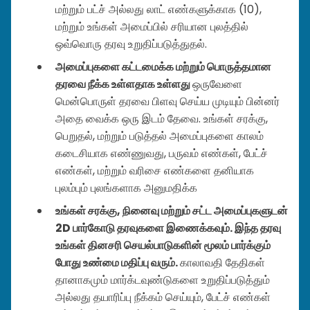
மற்றும் பட்ச் அல்லது லாட் எண்களுக்காக (10),
மற்றும் உங்கள் அமைப்பில் சரியான புலத்தில்
ஒவ்வொரு தரவு உறுதிப்படுத்துதல்.
அமைப்புகளை கட்டமைக்க மற்றும் பொருத்தமான
தரவை நீக்க உள்ளதாக உள்ளது
ஒருவேளை
மென்பொருள் தரவை பிளவு செய்ய முடியும் பின்னர்
அதை வைக்க ஒரு இடம் தேவை. உங்கள் சரக்கு,
பெறுதல், மற்றும் படுத்தல் அமைப்புகளை காலம்
கடைசியாக எண்ணுவது, பருவம் எண்கள், பேட்ச்
எண்கள், மற்றும் வரிசை எண்களை தனியாக
புலம்பும் புலங்களாக அனுமதிக்க
உங்கள் சரக்கு, நினைவு மற்றும் சட்ட அமைப்புகளுடன்
2D பார்கோடு தரவுகளை இணைக்கவும். இந்த தரவு
உங்கள் தினசரி செயல்பாடுகளின் மூலம் பார்க்கும்
போது உண்மை மதிப்பு வரும்.
காலாவதி தேதிகள்
தானாகமும் மார்க்டவுண்டுகளை உறுதிப்படுத்தும்
அல்லது தயாரிப்பு நீக்கம் செய்யும், பேட்ச் எண்கள்