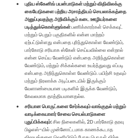
புதிய ஸ்கேனிங் பயன்பாடுகள் மற்றும் விதிவிலக்கு
கையேடுகளை பற்றிய அசாத்தியம் செயலாக்கத்தை
அனுப்புவதற்கு அறிவிக்கும் கடை ஊழியர்களை
படித்துக்கொள்ளுங்கள்
பணிக்காரர்கள் செக்கவுட்
மற்றும் பெறும் பகுதிகளில் என்ன மாற்றம்
ஏற்பட்டுள்ளது என்பதை புரிந்துகொள்ள வேண்டும்,
பார்கோடு சரியாக ஸ்கேன் செய்யவில்லை என்றால்
என்ன செய்ய வேண்டும் என்பதை அறிந்துகொள்ள
வேண்டும், மற்றும் சிக்கல்களை உயர்த்துவது எப்படி
என்பதை அறிந்துகொள்ள வேண்டும். பயிற்சி உதவும்
மற்றும் நிரலாக்க அடிப்படையில் இருக்கும்
வேளாண்மையான படிகளில் இருக்க வேண்டும்,
கேவலமாக தாத்தியமானதல்ல.
சரியான பொருட்களை சேர்க்கவும் வாங்குதல் மற்றும்
வாடிக்கையாளர் சேவை செயல்பாடுகளை
புதுப்பிக்கவும்:
சில நிலைகளில், 2D பார்கோடு தரவு
பிஓஎஸ்-யில் முன்னோட்டமாக காணக்கூடாத
விஷயங்களை வெளியிடும் போது பொருள் விற்க