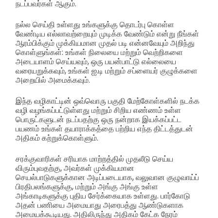
நடப்பவர்கள் ஆகும்.
நல்ல செய்தி உள்ளது உங்களுக்கு தொடர்பு கொள்ள
வேண்டிய எல்லாவற்றையும் முடிக்க வேண்டும் என்று நீங்கள்
ஆரம்பிக்கும் முக்கியமான முதல் படி என்னவேயும் அறிந்து
கொள்ளுங்கள்: உங்கள் நிலையை மற்றும் வெற்றிகளை
அடையாளம் செய்யவும், ஒரு பயன்பாட்டு எல்லையை
வரையறுக்கவும், உங்கள் ஐ.டி மற்றும் சப்ளையர் குழுக்களை
அறையில் அமைக்கவும்.
இந்த வழிகாட்டின் ஒவ்வொரு பகுதி மேற்கோள்களில் நடக்க
வழி வழங்கப்பட்டுள்ளது மற்றும் சிறிய எண்ணம் உள்ள
பொருட்களுடன் நடப்பதற்கு ஒரு நன்றாக இயக்கப்பட்ட
பயணம் உங்கள் தயாராக்கத்தை பற்றிய எந்த திட்டத்துடன்
அதிகம் கற்றுக்கொள்ளும்.
சரக்குவாரிகள் சரியாக மாற்றத்தில் முதலீடு செய்ய
விரும்புவதற்கு, அவர்கள் முக்கியமான
செயல்பாடுகளுக்கான அடிப்படையாக, வலுவான குழுவாய்ப்
பிரதிபலங்களுக்கு, மற்றும் அங்கு அங்கு உள்ள
அங்காடிகளுக்கு புதிய சேர்க்கையாக உள்ளது. பார்கோடு
அதன் பணியை அமையாது அரைபத்து ஆண்டுகளாக
அமையக்கூடியது. அதிலிருந்து அதிகம் கேட்க நேரம்