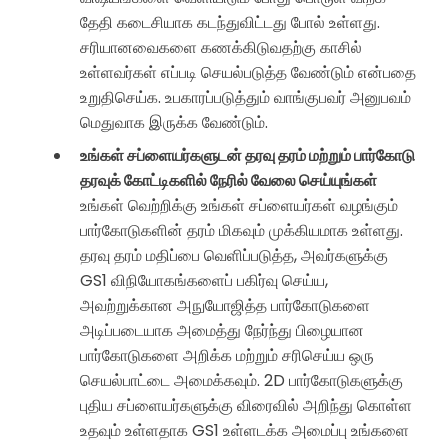
தேதி கடைசியாக கடந்துவிட்டது போல் உள்ளது.
சரியானவைகளை கணக்கிடுவதற்கு காசில்
உள்ளவர்கள் எப்படி செயல்படுத்த வேண்டும் என்பதை
உறுதிசெய்க. உபகாரப்படுத்தும் வாங்குபவர் அனுபவம்
மெதுவாக இருக்க வேண்டும்.
உங்கள் சப்ளையர்களுடன் தரவு தரம் மற்றும் பார்கோடு
தரவுக் கோட்டிகளில் நேரில் வேலை செய்யுங்கள்
உங்கள் வெற்றிக்கு உங்கள் சப்ளையர்கள் வழங்கும்
பார்கோடுகளின் தரம் மிகவும் முக்கியமாக உள்ளது.
தரவு தரம் மதிப்பை வெளிப்படுத்த, அவர்களுக்கு
GS1 விநியோகங்களைப் பகிர்வு செய்ய,
அவற்றுக்கான அநுயோஜித்த பார்கோடுகளை
அடிப்படையாக அமைத்து நேர்ந்து பிழையான
பார்கோடுகளை அறிக்க மற்றும் சரிசெய்ய ஒரு
செயல்பாட்டை அமைக்கவும். 2D பார்கோடுகளுக்கு
புதிய சப்ளையர்களுக்கு விரைவில் அறிந்து கொள்ள
உதவும் உள்ளதாக GS1 உள்ளடக்க அமைப்பு உங்களை