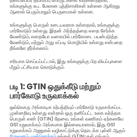
தனிப்பெயர் தயாரிப்பு பொருட்களை விற்கின்றதால்,
உங்களுக்கு கூட மேலான புத்திசாலிகள் உள்ளன ஆகிறது
ஆனால் பெரும்பாலும் பெருமைகள் உள்ளன.
உங்களுக்கு பொருள் உடையவராக உள்ளதால், உங்களுக்கு
பார்கோடும் உள்ளது. இதன் அர்த்தத்தை எதை சேர்க்க
வேண்டும், எதையோ வகையில் பார்கோடை பயன்படுத்த
வேண்டும், மற்றும் அது எப்படி மொழியில் உள்ளது என்பதை
நீங்களே தீர்க்கலாம்.
சரியாக செய்யப்பட்டால், இது உங்களுக்கு பிற வியப்புகளை
மீறும் பட்சியாக கொடுக்கும்.
படி 1: GTIN ஒதுக்கீடு மற்றும்
பார்கோடு உருவாக்கல்
ஒவ்வொரு அங்காடிக உற்பத்தியும் பார்கோடு உருவாக்கப்பட
முன்னறிவு உள்ளது என்றால் ஒரு தனிப்பட்ட உலக வர்த்தக
பொருள் எண் (GTIN) தேவை. உங்கள் வணிகம் ஏற்கனவே
GS1 உறுவாக்கம் அங்கமாக இல்லையானால், இது GS1
உறுவாக்கம் அணுகல் வழிகாட்டுக்கு தொடக்க புள்ளி ஆகும்
நிறுவனம் முன்னெச்சம்
உங்கள் GTIN-கள் எங்கும்