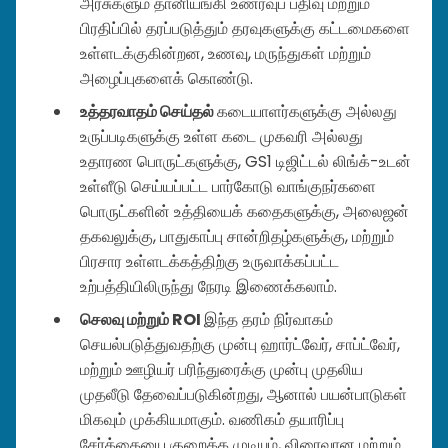
அரசுகளும் தானியங்கி உணர்வுப் பதிவு மற்றும்
பிரதிப்பில் தரப்படுத்தும் தரவுகளுக்கு கட்டமைகளை
உள்ளடக்குகின்றன, உணவு, மருந்துகள் மற்றும்
அழைப்புகளைக் கொண்டு.
உத்தரவாதம் செய்தல்
கடையாளர்களுக்கு அல்லது
உருப்படிகளுக்கு உள்ள கடை முகவரி அல்லது
உதாரண பொருட்களுக்கு, GS1 டிஜிட்டல் லிங்க்-உடன்
உள்ளீடு செய்யப்பட்ட பார்கோடு வாங்குநர்களை
பொருட்களின் உத்தியைக் கதைகளுக்கு, அலைஜன்
தகவலுக்கு, பாதுகாப்பு சான்றிதழ்களுக்கு, மற்றும்
பிரசார உள்ளடக்கத்திற்கு உருவாக்கப்பட்ட
உற்பத்தியிலிருந்து நேரடி இணைக்கலாம்.
செலவு மற்றும் ROI
இந்த தரம் நிர்வாகம்
செயல்படுத்துவதற்கு முன்பு ஹார்ட்வேர், சாப்ட்வேர்,
மற்றும் ஊழியர் பரிந்துரைக்கு முன்பு முதலிய
முதலீடு தேவைப்படுகின்றது, ஆனால் பயன்பாடுகள்
மிகவும் முக்கியமாகும். வணிகம் தயாரிப்பு
சேர்க்கையை குறைக்க முடியும், விரைவான மற்றும்