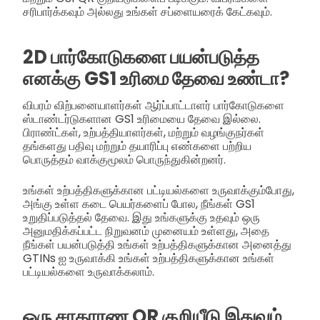
சரிபார்க்கவும் அல்லது உங்கள் சப்ளையரைக் கேட்கவும்.
2D பார்கோடுகளை பயன்படுத்த
எனக்கு GS1 உரிமை தேவை உண்டா?
விபரம் விற்பனையாளர்கள் ஆர்ப்பாட்டாளர் பார்கோடுகளை
ஸ்டாண்டர்டுகளான GS1 உரிமையை தேவை இல்லை.
பிராண்ட்கள், உற்பத்தியாளர்கள், மற்றும் வழங்குநர்கள்
தங்களது பதிவு மற்றும் தயாரிப்பு எண்களை பற்றிய
பொருத்தம் வாக்குமூலம் பொருந்துகின்றனர்.
உங்கள் உற்பத்திகளுக்கான பட்டியல்களை உருவாக்கும்போது,
அங்கு உள்ள கடை பெயர்களைப் போல, நீங்கள் GS1
உறுதிப்படுத்தல் தேவை. இது உங்களுக்கு உதவும் ஒரு
அனுமதிக்கப்பட்ட நிறுவனம் முனையம் உள்ளது, அதை
நீங்கள் பயன்படுத்தி உங்கள் உற்பத்திகளுக்கான அனைத்து
GTINs ஐ உருவாக்கி உங்கள் உற்பத்திகளுக்கான உங்கள்
பட்டியல்களை உருவாக்கலாம்.
ஒரு சாதாரண QR குறியீடு இதுவும்