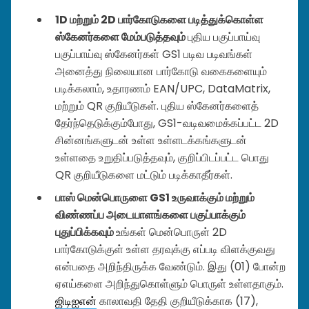
1D மற்றும் 2D பார்கோடுகளை படித்துக்கொள்ள
ஸ்கேனர்களை மேம்படுத்தவும்
புதிய பகுப்பாய்வு
பகுப்பாய்வு ஸ்கேனர்கள் GS1 படிவ படிவங்கள்
அனைத்து நிலையான பார்கோடு வகைகளையும்
படிக்கலாம், உதாரணம் EAN/UPC, DataMatrix,
மற்றும் QR குறியீடுகள். புதிய ஸ்கேனர்களைத்
தேர்ந்தெடுக்கும்போது, GS1-வடிவமைக்கப்பட்ட 2D
சின்னங்களுடன் உள்ள உள்ளடக்கங்களுடன்
உள்ளதை உறுதிப்படுத்தவும், குறிப்பிடப்பட்ட பொது
QR குறியீடுகளை மட்டும் படிக்காதீர்கள்.
பாஸ் மென்பொருளை GS1 உருவாக்கும் மற்றும்
விண்ணப்ப அடையாளங்களை பகுப்பாக்கும்
புதுப்பிக்கவும்
உங்கள் மென்பொருள் 2D
பார்கோடுக்குள் உள்ள தரவுக்கு எப்படி விளக்குவது
என்பதை அறிந்திருக்க வேண்டும். இது (01) போன்ற
ஏஎய்களை அறிந்துகொள்ளும் பொருள் உள்ளதாகும்.
ஜிடிஐஎன்
காலாவதி தேதி குறியீடுக்காக (17),