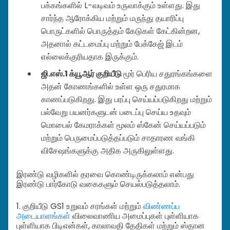
பக்கங்களில் L-வடிவம் உருவாக்கும் உள்ளது. இது
சார்ந்த ஆரோக்கிய மற்றும் மருந்து தயாரிப்பு
பொருட்களில் பொருத்தம் கேடுகள் கேட்கின்றன,
அதனால் கட்டமைப்பு மற்றும் பேக்கேஜ் இடம்
எல்லைக்குரியதாக இருக்கும்.
ஜி.எஸ்.1 க்யூஆர் குறியீடு
மூர் பெரிய சதுரங்கங்களை
அதன் கோணங்களில் உள்ள ஒரு சதுரமாக
காணப்படுகிறது. இது பரப்பு செய்யப்படுகிறது மற்றும்
பல்வேறு பயனர்களுடன் படைப்பு செய்ய உதவும்
மொபைல் கேமராக்கள் மூலம் ஸ்கேன் செய்யப்படும்
மற்றும் பெருமைப்படுத்தப்படும் சாதாரண வங்கி
விசேஷங்களுக்கு அதிக அருகிலுள்ளது.
இரண்டு வழிகளில் தரவை கொண்டிருக்கலாம் என்பது
இரண்டு பார்கோடு வகைகளும் செயல்படுத்தலாம்.
1. குறியீடு GS1 உறுவம் சரங்கள் மற்றும்
விண்ணப்ப
அடையாளங்கள்
விலைவாணிய அமைப்புகள் புள்ளியாக
புள்ளியாக பிடிஎன்கள், காலாவதி தேதிகள் மற்றும் ஸ்தான