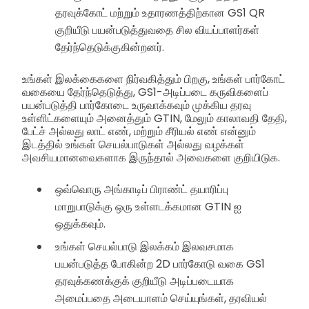
தரவுக்கோட் மற்றும் உதாரணத்திற்கான GS1 QR
குறியீடு பயன்படுத்துவதை சில வியப்பாளர்கள்
தேர்ந்தெடுக்குகின்றனர்.
உங்கள் இலக்கைகளை நிர்வகித்தும் பிறகு, உங்கள் பார்கோட்
வகையை தேர்ந்தெடுத்து, GS1-அடிப்படை கருவிகளைப்
பயன்படுத்தி பார்கோடை உருவாக்கவும் முக்கிய தரவு
உள்ளிட்களையும் அனைத்தும் GTIN, மேலும் காலாவதி தேதி,
பேட்ச் அல்லது லாட் எண், மற்றும் சீரியல் எண் என்னும்
இடத்தில் உங்கள் செயல்பாடுகள் அல்லது வழக்கள்
அவசியமானவைகளாக இருந்தால் அவைகளை குறியிடுக.
ஒவ்வொரு அங்காடிப் பிராண்ட் தயாரிப்பு
மாறுபாடுக்கு ஒரு உள்ளடக்கமான GTIN ஐ
ஒதுக்கவும்.
உங்கள் செயல்பாடு இலக்கம் இலவசமாக
பயன்படுத்த போகின்ற 2D பார்கோடு வகை GS1
தரவுக்கணக்குக் குறியீடு அடிப்படையாக
அமைப்பதை அடையாளம் செய்யுங்கள், தரவியல்