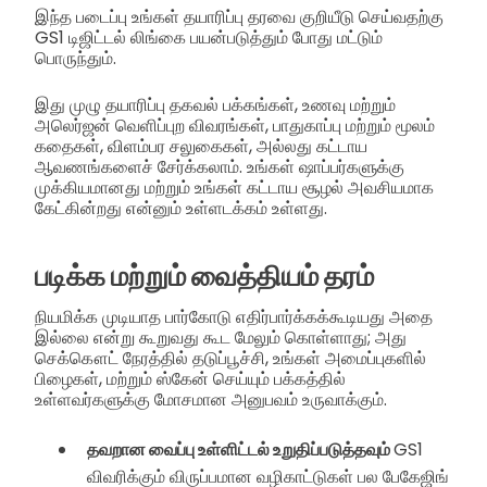
இந்த படைப்பு உங்கள் தயாரிப்பு தரவை குறியீடு செய்வதற்கு
GS1 டிஜிட்டல் லிங்கை பயன்படுத்தும் போது மட்டும்
பொருந்தும்.
இது முழு தயாரிப்பு தகவல் பக்கங்கள், உணவு மற்றும்
அலெர்ஜன் வெளிப்புற விவரங்கள், பாதுகாப்பு மற்றும் மூலம்
கதைகள், விளம்பர சலுகைகள், அல்லது கட்டாய
ஆவணங்களைச் சேர்க்கலாம். உங்கள் ஷாப்பர்களுக்கு
முக்கியமானது மற்றும் உங்கள் கட்டாய சூழல் அவசியமாக
கேட்கின்றது என்னும் உள்ளடக்கம் உள்ளது.
படிக்க மற்றும் வைத்தியம் தரம்
நியமிக்க முடியாத பார்கோடு எதிர்பார்க்கக்கூடியது அதை
இல்லை என்று கூறுவது கூட மேலும் கொள்ளாது; அது
செக்கௌட் நேரத்தில் தடுப்பூச்சி, உங்கள் அமைப்புகளில்
பிழைகள், மற்றும் ஸ்கேன் செய்யும் பக்கத்தில்
உள்ளவர்களுக்கு மோசமான அனுபவம் உருவாக்கும்.
தவறான வைப்பு உள்ளிட்டல் உறுதிப்படுத்தவும்
GS1
விவரிக்கும் விருப்பமான வழிகாட்டுகள் பல பேகேஜிங்