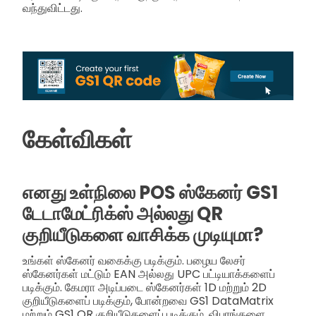
வந்துவிட்டது.
கேள்விகள்
எனது உள்நிலை POS ஸ்கேனர் GS1
டேடாமேட்ரிக்ஸ் அல்லது QR
குறியீடுகளை வாசிக்க முடியுமா?
உங்கள் ஸ்கேனர் வகைக்கு படிக்கும். பழைய லேசர்
ஸ்கேனர்கள் மட்டும் EAN அல்லது UPC பட்டியாக்களைப்
படிக்கும். கேமரா அடிப்படை ஸ்கேனர்கள் 1D மற்றும் 2D
குறியீடுகளைப் படிக்கும், போன்றவை GS1 DataMatrix
மற்றும் GS1 QR குறியீடுகளைப் படிக்கும். விபரங்களை