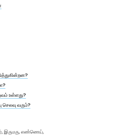
்
டுத்துகின்றன?
மா?
துவம் உள்ளது?
ு செலவு வரும்?
ர், இருமரு, எண்ணெய்,