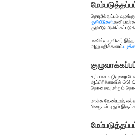
மேம்படுத்தப்
தொழில்நுட்பம் வழங்கு
குறியீடுகள்.
கனியவர்க
குறியீடு அளிக்கப்பட
பணிக்குழுவினர் இந்
அனுமதிக்கலாம்.
பழக்
குழுவாக்கப்பட
சரியான வழிமுறை மேலா
ஆப்பிரிக்காவில் GS
தொலைவு மற்றும் தொல
மறக்க வேண்டாம், எல
பிழைகள் ஏதும் இருக்
மேம்படுத்தப்பட