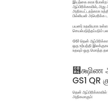
இயற்கை காசு போன்ற
ஆப்பிரிக்காவில், அத
அதிகபட்டதற்காக உத்த
பில்லியன் அமெரிக்க 
பயனர் உதவியாக உள்ளத
செயல்படுத்தப்படும் ப
GS1 தென் ஆப்பிரிக்க
ஒரு உற்பத்தி இலக்கு
உதவும் ஒரு மொத்த தள
஦க்ஷிண ஆ
GS1 QR கு
தென் ஆப்பிரிக்காவில
அதிகமாகும்: