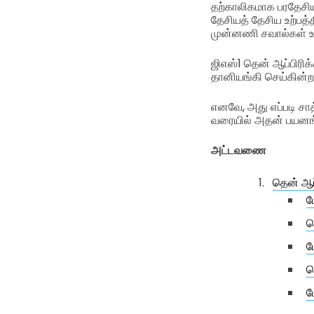
தற்காலிகமாக பரதேசிய
தேசியத் தேசிய உற்பத்
முன்னணி சவால்கள் உண
ஜிஎஸ்1 தென் ஆப்பிரிக
தானியங்கி செய்கின்
எனவே, அது எப்படி சாத்
வரையில் அதன் பயனங்க
அட்டவணை
தென் ஆப்
ம
த
ம
ச
ம