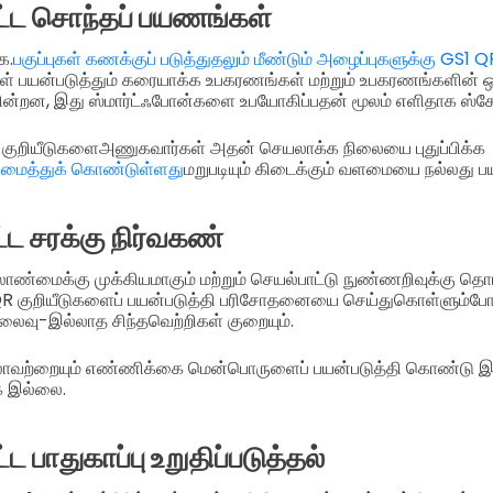
பட்ட சொந்தப் பயணங்கள்
க.
பகுப்புகள் கணக்குப் படுத்துதலும் மீண்டும் அழைப்புகளுக்கு GS1 Q
ள் பயன்படுத்தும் கரையாக்க உபகரணங்கள் மற்றும் உபகரணங்களின்
ுகின்றன, இது ஸ்மார்ட்ஃபோன்களை உபயோகிப்பதன் மூலம் எளிதாக ஸ்கே
த குறியீடுகளைஅணுகவார்கள் அதன் செயலாக்க நிலையை புதுப்பிக்க
கமைத்துக் கொண்டுள்ளது
மறுபடியும் கிடைக்கும் வளமையை நல்லது பய
்ட சரக்கு நிர்வகண்
ண்மைக்கு முக்கியமாகும் மற்றும் செயல்பாட்டு நுண்ணறிவுக்கு தொட
1 QR குறியீடுகளைப் பயன்படுத்தி பரிசோதனையை செய்துகொள்ளும்போ
ைவு-இல்லாத சிந்தவெற்றிகள் குறையும்.
்லாவற்றையும் எண்ணிக்கை மென்பொருளைப் பயன்படுத்தி கொண்டு இ
க இல்லை.
்ட பாதுகாப்பு உறுதிப்படுத்தல்