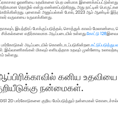
 ப்ரகாசகர ஓரணியை உதவிகளை பெற மன்மாக இணைக்கப்பட்டுள்ளது
ு அதிகமான தொழில் என்று எண்ணப்படுகிறது, அது நாட்டின் பொருட்கள
ிகரிக்கின்றது. புளைகள் அனுப்பல்கள் போல், 2023 ஆம் ஆண்டில் இந
டாலர் வருவாயை உருவாக்கினது.
ாகவும், இயந்திரப் போக்குப்படுத்தல், சொத்துக் காலம் மேலாண்மை, 
ல சிக்கல்களை எதிர்காலமாக அடிப்படையில் உள்ளது.
கோட்டு 128
இவைகள
ா பார்கோடுகள் அடிப்படையில் கொண்டாடப்படுகின்றன.
கட்டுப்படுத்துபவ
கள். இவ்வாணிகங்கள் மிகவும் எளியத்தாக உதவும் முன்னோடி உலாவற்க
ம் உள்ளது.
ப்பிரிக்காவில் கனிய உதவியை 
றியீடுக்கு நன்மைகள்.
் GS1 2D பார்கோடுகளை குறிய மேம்படுத்தும் நன்மைகள் கொடைச்சல்ல