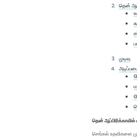
தென் ஆப்
உ
ச
ச
ப
முடிவு
அடிப்பட
G
ம
G
த
தென் ஆப்பிரிக்காவில்
செங்கல் உதவிகளை முத