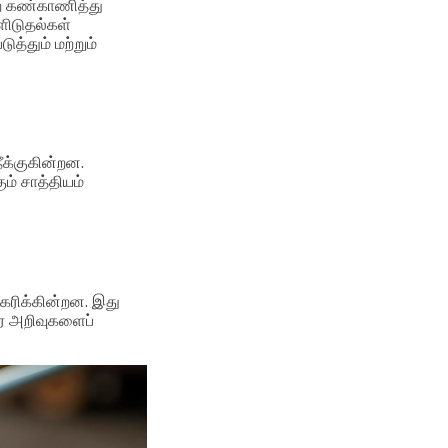
றை கண்காணித்து
்ளிடுதல்கள்
த்தும் மற்றும்
ீக்குகின்றன.
் சாத்தியம்
ிகரிக்கின்றன. இது
ேர அறிவுகளைப்