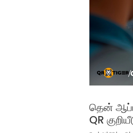
தென் ஆப்ப
QR குறியீ