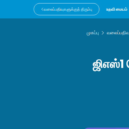
வலைப்பதிவுகளுக்குத் திரும்பு
உதவி மையம்
முகப்பு
வலைப்பதிவ
ஜிஎஸ்1 