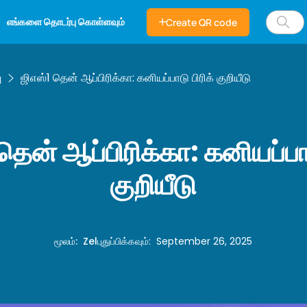
எங்களை தொடர்பு கொள்ளவும்
Create QR code
ு
ஜிஎஸ்1 தென் ஆப்பிரிக்கா: கனியப்பாடு பிரிக் குறியீடு
தென் ஆப்பிரிக்கா: கனியப்பாட
குறியீடு
மூலம்
:
Zel
புதுப்பிக்கவும்
:
September 26, 2025