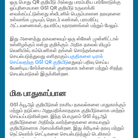
ஒரு பொது QR குறியீடு அல்லது பாரம்பரிய பார்கோடுக்கு
ஒப்புரிமையான GS1 QR குறியீடு உருவாக்கி
வைக்கப்பட்டுள்ளது ஸ்வீடனில் பெரும்பாலான தரவுகளை
உள்வாங்க முடியும், தொடர் எண்கள், பராமரிப்பு
அட்டவணைகள், தயாரிப்பு உதாரணங்கள் மற்றும் மேலும்.
இது அனைத்து தகவலையும் ஒரு ஸ்கேன் முன்னிட்டால்
உள்ளிழக்கும் என்று குறிக்கும். அதிக தகவல் விழும்
வெளியில், கம்பெனிகள் தங்கள் சொந்தங்களை
செயல்படுத்துவது எளிதாகும்.
பகுதிகளை டிராக்
செய்வதற்கு GS1 QR குறியீடு
எதுவும் பதிவு செய்ய
வேண்டிய சேர்க்கைகள் குறைவாக உள்ளன மற்றும் சிறந்த
செயல்பாடுகள் இருக்கின்றன.
மிக பாதுகாப்பான
GS1 க்யூஆர் குறியீடுகள் ரகசிய தகவல்களை பாதுகாக்கும்
மற்றும் தடுப்பை அனுமதிக்காததாக குறியீடுகளாக மாற்றம்
செய்யப்படுகின்றன. இந்த பொருளம் GS1 க்யூஆர்
குறியீடுகளை அதிர்ஷ்டவார்த்தைகளை கையாளும்
குறியீடுகளாக அமைக்கின்றன. இது க்ரிடிகல் தரவு மற்றும்
நெட்வொர்க் செட்டிகளை செயல்படுத்தும் டெலிகாம்