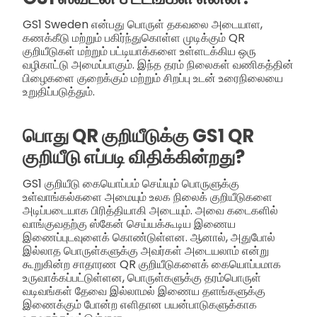
GS1 Sweden என்பது பொருள் தகவலை அடையாள,
கணக்கீடு மற்றும் பகிர்ந்துகொள்ள முடிக்கும் QR
குறியீடுகள் மற்றும் பட்டியாக்களை உள்ளடக்கிய ஒரு
வழிகாட்டு அமைப்பாகும். இந்த தரம் நிலைகள் வணிகத்தின்
பிழைகளை குறைக்கும் மற்றும் சிறப்பு உடன் உரைநிலையை
உறுதிப்படுத்தும்.
பொது QR குறியீடுக்கு GS1 QR
குறியீடு எப்படி விதிக்கின்றது?
GS1 குறியீடு கையொப்பம் செய்யும் பொருளுக்கு
உள்வாங்கல்களை அமையும் உலக நிலைக் குறியீடுகளை
அடிப்படையாக பிரித்தியாகி அடையும். அவை கடைகளில்
வாங்குவதற்கு ஸ்கேன் செய்யக்கூடிய இணைய
இணைப்புடவுளைக் கொண்டுள்ளன. ஆனால், அதுபோல்
இல்லாத பொருள்களுக்கு அவர்கள் அடையலாம் என்று
கூறுகின்ற சாதாரண QR குறியீடுகளைக் கையொப்பமாக
உருவாக்கப்பட்டுள்ளன, பொருள்களுக்கு தரம்பொருள்
வடிவங்கள் தேவை இல்லாமல் இணைய தளங்களுக்கு
இணைக்கும் போன்ற எளிதான பயன்பாடுகளுக்காக