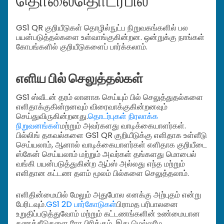
தொலைதொடர்பில்
GS1 QR குறியீடுகள் தொழில்நுட்ப நிறுவகங்களில் பல
பயன்படுத்தல்களை உள்வாங்குகின்றன. ஒன்றுக்கு நாங்கள்
கோபங்களில் குறியீடுகளைப் பார்க்கலாம்.
எளிய பில் செலுத்தல்கள்
GS1 ஸ்வீடன் தரம் லானாக செய்யும் பில் செலுத்துதல்களை
எளிதாக்குகின்றனவும் விரைவாக்குகின்றனவும்
செய்துவிருகின்றனது.
தொடர்புகள் நிரலாக்க
நிறுவனங்கள்
மற்றும் அவர்களது வாடிக்கையாளர்கள்.
பில்லிங் தகவல்களை GS1 QR குறியீடுக்கு எளிதாக உள்ளீடு
செய்யலாம், ஆனால் வாடிக்கையாளர்கள் எளிதாக குறியீடை
ஸ்கேன் செய்யலாம் மற்றும் அவர்கள் தங்களது மொபைல்
வங்கி பயன்படுத்துகின்ற ஆப்ஸ் அல்லது எந்த மற்றும்
எளிதான கட்டண தளம் மூலம் பில்களை செலுத்தலாம்.
எளிதின்மையில் மேலும் அதுபோல எனக்கு அற்புதம் என்று
பேரிடவும்.
GS1 2D பார்கோடுகள்
பிராமத பரிபாலனை
உறுதிப்படுத்துவோம் மற்றும் கட்டணங்களின் உண்மையான
கணக்கீடுகளை நேர பிரிக்கும், இது மெல்லமே