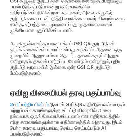
GS1 கியூஆர் குறியீடுகள் தொலைநிலை உத்தியேஷிக்குப்
பயன்படுத்தப்படும் என்று எதிர்காலத்தில்
எதிர்பார்க்கப்படுகின்றன. உதாரணம், அவை கியூஆர்
குறியீடுகளை பயன்படுத்தி வாடிக்கையாளர் விவரங்களை,
சரக்கு, உற்பத்தியை முடிவடைப்பது முதலானவைகள்
முக்கியமாக புதுப்பிக்கப்படலாம்.
அருகிலுள்ள உத்தமமான பக்கம் GS1 QR குறியீடுகள்
ஒருங்கிணைக்கப்படலாம் என்பது சுருக்கம். அதனை ஒரு
முறையில் அணுக எல்லா தொடர்பு தகவல்களும் அணுக
எளிதாகும். தகவல் மாற்றப்பட வேண்டும் என்றாலும், புதிய
குறியீடு உருமையில் இல்லை. ஒரே GS1 QR குறியீடு
மேம்படுத்தலாம்.
ஏவிஐ விசையியல் தரவு பகுப்பாய்வு
பொய்யர்தியுமின்பம்
ஆனால் GS1 QR குறியீடுகளும் உயரும்
மற்றும் விவகாரங்களுக்கு உட்பட்டு விரைவில் அவை
நல்லவாக ஒருங்கிணைக்கப்படலாம் என எதிர்காலத்தில்
எந்த காரணங்களுக்காக எதிர்காலத்தில் அதாவது, இடம்
பெற்ற தரவை பகுப்பாய்வு செய்ய செய்யப்படும் AI
பயன்படுத்தலாம்.