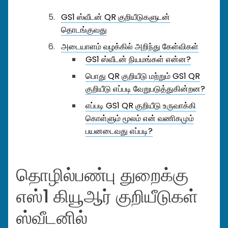
GS1 ஸ்வீடன் QR குறியீடுகளுடன்
தொடங்குவது
அடையாளம் வழக்கில் அறிந்து கேள்விகள்
GS1 ஸ்வீடன் நியமங்கள் என்ன?
பொது QR குறியீடு மற்றும் GS1 QR
குறியீடு எப்படி வேறுபடுத்துகின்றன?
எப்படி GS1 QR குறியீடு உருவாக்கி
கொள்ளும் மூலம் என் வணிகமும்
பயனடைவது எப்படி?
தொழில்பண்பு துறைக்கு
எஸ்1 கியூஆர் குறியீடுகள்
ஸ்வீடனில்