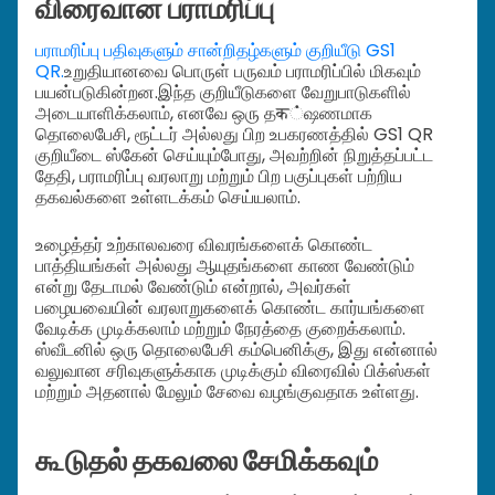
விரைவான பராமரிப்பு
பராமரிப்பு பதிவுகளும் சான்றிதழ்களும் குறியீடு GS1
QR.
உறுதியானவை பொருள் பருவம் பராமரிப்பில் மிகவும்
பயன்படுகின்றன.
இந்த குறியீடுகளை வேறுபாடுகளில்
அடையாளிக்கலாம், எனவே ஒரு தक்ஷணமாக
தொலைபேசி, ரூட்டர் அல்லது பிற உபகரணத்தில் GS1 QR
குறியீடை ஸ்கேன் செய்யும்போது, அவற்றின் நிறுத்தப்பட்ட
தேதி, பராமரிப்பு வரலாறு மற்றும் பிற பகுப்புகள் பற்றிய
தகவல்களை உள்ளடக்கம் செய்யலாம்.
உழைத்தர் உற்காலவரை விவரங்களைக் கொண்ட
பாத்தியங்கள் அல்லது ஆயுதங்களை காண வேண்டும்
என்று தேடாமல் வேண்டும் என்றால், அவர்கள்
பழையவையின் வரலாறுகளைக் கொண்ட கார்யங்களை
வேடிக்க முடிக்கலாம் மற்றும் நேரத்தை குறைக்கலாம்.
ஸ்வீடனில் ஒரு தொலைபேசி கம்பெனிக்கு, இது என்னால்
வலுவான சரிவுகளுக்காக முடிக்கும் விரைவில் பிக்ஸ்கள்
மற்றும் அதனால் மேலும் சேவை வழங்குவதாக உள்ளது.
கூடுதல் தகவலை சேமிக்கவும்