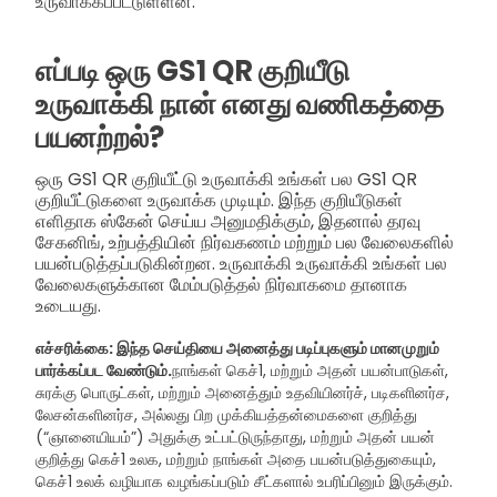
உருவாக்கப்பட்டுள்ளன.
எப்படி ஒரு GS1 QR குறியீடு
உருவாக்கி நான் எனது வணிகத்தை
பயனற்றல்?
ஒரு GS1 QR குறியீட்டு உருவாக்கி உங்கள் பல GS1 QR
குறியீட்டுகளை உருவாக்க முடியும். இந்த குறியீடுகள்
எளிதாக ஸ்கேன் செய்ய அனுமதிக்கும், இதனால் தரவு
சேகனிங், உற்பத்தியின் நிர்வகணம் மற்றும் பல வேலைகளில்
பயன்படுத்தப்படுகின்றன. உருவாக்கி உருவாக்கி உங்கள் பல
வேலைகளுக்கான மேம்படுத்தல் நிர்வாகமை தானாக
உடையது.
எச்சரிக்கை: இந்த செய்தியை அனைத்து படிப்புகளும் மானமுறும்
பார்க்கப்பட வேண்டும்.
நாங்கள் கெச்1, மற்றும் அதன் பயன்பாடுகள்,
சுரக்கு பொருட்கள், மற்றும் அனைத்தும் உதவியினர்ச், படிகளினர்ச,
லேசன்களினர்ச, அல்லது பிற முக்கியத்தன்மைகளை குறித்து
(“ஞானையியம்”) அதுக்கு உட்பட்டுருந்தாது, மற்றும் அதன் பயன்
குறித்து கெச்1 உலக, மற்றும் நாங்கள் அதை பயன்படுத்துகையும்,
கெச்1 உலக் வழியாக வழங்கப்படும் சீட்களால் உபரிப்பினும் இருக்கும்.