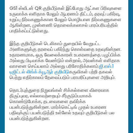
GS1 ஸ்வீடன் QR குறியீடுகள் இப்போது ஆட்கள பிரிவுகளை
உருவாக்க எளிதாக மேலும் ஆபரணம் திட்டம், தரவுப் பகிர்வு,
உறுப்பு நிர்வகணுக்கான மேலும் மொழியான நிர்வகணுகளை
ஆகின்றன, முன்னணி தொலைக்கலாசல் பாரம்பரியத்தில்
பாதிக்கப்பட்டுள்ளது.
இந்த குறியீடுகள் டெலிகாம் துறையில் வேறுபட்ட
அணிகளுக்கு தரவைப் பகிர்ந்து கொள்வதை உதவுகின்றன.
உதாரணமாக, ஒரு வேலைக்காரன் உபகரணத்தை பழுப்பிக்க
அல்லது பிடிவாக்க வேண்டும் என்றால், அவன்கள் எளிதாக
வாசனை செய்யலாம் அல்லது பரிசோதிக்கலாம்.
ஜி.எஸ்.1
டிஜிட்டல் லிங்க் க்யூஆர் குறியீடு
கருவிகள் பற்றி தகவல்
பெற்று எதிர்காலம் தேவைப்படும் பராமரிப்புகளை அறியும்.
தொடர்புத்துறை நிறுவங்கள் சிக்கல்களை விரைவாக
திருப்புவர, எல்லாவற்றையும் சீர்குடும்பமாகக்
கொண்டுபோக்க, தடவைகளை தவிர்க்க
பயன்படுத்துகின்றன. மார்க்கெட்டிங் முதல் உபகரண
பதிவுக்குப் பயன்படுத்தி உள்ளேல் உதவும் குறியீடுகள் பல
பயன்படுத்துகின்றன.