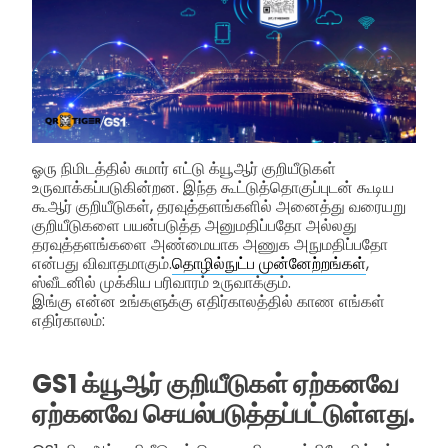
ஓரு நிமிடத்தில் சுமார் எட்டு க்யூஆர் குறியீடுகள்
உருவாக்கப்படுகின்றன. இந்த கூட்டுத்தொகுப்புடன் கூடிய
கூஆர் குறியீடுகள், தரவுத்தளங்களில் அனைத்து வரையறு
குறியீடுகளை பயன்படுத்த அனுமதிப்பதோ அல்லது
தரவுத்தளங்களை அண்மையாக அணுக அநுமதிப்பதோ
என்பது விவாதமாகும்.
தொழில்நுட்ப முன்னேற்றங்கள்
,
ஸ்வீடனில் முக்கிய பரிவாரம் உருவாக்கும்.
இங்கு என்ன உங்களுக்கு எதிர்காலத்தில் காண எங்கள்
எதிர்காலம்:
GS1 க்யூஆர் குறியீடுகள் ஏற்கனவே
ஏற்கனவே செயல்படுத்தப்பட்டுள்ளது.