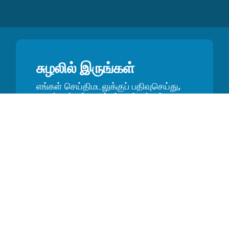
சுழலில் இருங்கள்
எங்கள் செய்திமடலுக்குப் பதிவுசெய்து,
விளம்பரங்கள், புதுப்பிப்புகள் மற்றும்
உதவிக்குறிப்புகள் பற்றி முதலில் கேட்கவும்
ஆதாரவளங்கள்
ஜி.எஸ்1 2டி பார்கோடு