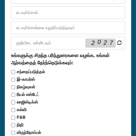
உங்களுக்கு சிறந்த பரிந்துரைகளை வழங்க, உங்கள்
ஆர்வத்தைத் தேர்ந்தெடுக்கவும்
:
சந்தைப்படுத்தல்
இ-காமர்ஸ்
நிகழ்வுகள்
ரியல் எஸ்டேட்
லாஜிஸ்டிக்ஸ்
கல்வி
F&B
நிதி
விருந்தோம்பல்