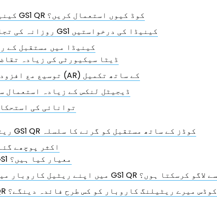
کینیڈا میں GS1 QR کوڈ کیوں استعمال کریں؟
روزانہ کی تجارت میں GS1 کینیڈا کی درخواستیں
کینیڈا میں مستقبل کے ر
ڈیٹا سیکیورٹی کی زیادہ تقاض
توسیع مع افزوده (AR) کے ساتھ تکمیل
ڈیجیٹل لنکس کے زیادہ استعمال س
توانائی کی استحکا
ریٹیل میں GS1 QR کوڈز کے ساتھ مستقبل کو گرنے کا سلسلہ
اکثر پوچھے گئے 
GS1 معیار کیا ہیں؟
میں GS1 QR کوڈس کو کیسے لاگو کرسکتا ہوں؟
QR کوڈس میرے ریٹیلنگ کاروبار کو کس طرح فائدہ دینگے؟