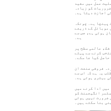
لیت عمل میں مفید
ضروریات کو زیادہ
ی اجازت دیتا ہے۔
 پہنچا ہے۔ چونکہ
 موبائل کے ذریعے
ارکوڈ ترجیحی بنتا ہے اور زیادہ سیلز تک پہنچاتا
ہے۔
لمی سطح پر QR کوڈ کے استعمال کی مشاہدات کے بنیاد پر، 2020 میں 11 ملین سے زائد
ڈ اسکین کیا تھا تاکہ مصنوعات
حاصل کیا جا سکے۔
ڈز کو انوینٹری مینجمنٹ کے لیے استعمال کرتی ہے،
ب یہ ہے کہ اس سے
ی بہتری ہوتی ہے۔
میں ادا کرنے میں
سٹمر انگیجمنٹ کو
ی ضرورت نہیں ہوتی
نی بنا سکتے ہیں۔