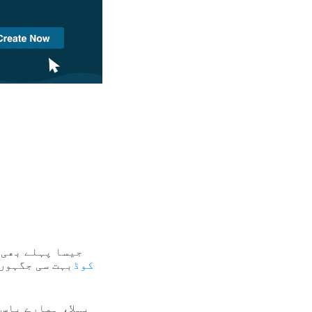
جیسا پہلے بھی 
GS1 ڈیجیٹل لنک QR کوڈ
بہت سی جگہوں 
پہلا، ہمارے پاس