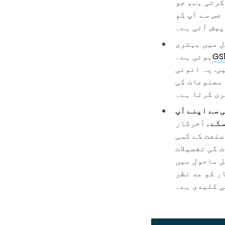
کرتی ہے، جو
جس سے آپ کو
پیش آتی ہے۔
ل میں بہتری
ہوئی ہے۔
ں. یہ انونی
 مصنوعات کی
ری کرتا ہے۔
 سے اپنے آپ
سکے۔
آخرکار، QR کوڈ نئی معلومات کی روشنی میں آسانی سے اپ ڈیٹ کیا جا
صنعت کے کسی
 کی تفصیلات
ل ماحول میں
یٹیل اعداد و شمار کو مد نظر
ی کلیدی ہے۔