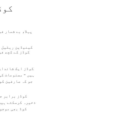
پہلا، بے شمار ف
کینیڈین ریٹیل ص
کوڈز کے کچھ فو
ہیں - مصنوعات کی
جو کہ صارفین کو