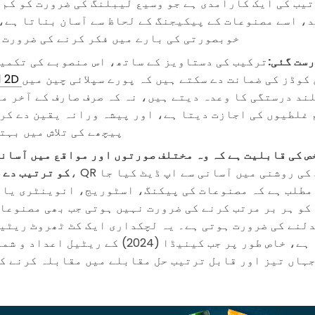
تیب کی ایک کارآمدی ہے جو وسیع لیبلنگ کی ضرورت کو کم 
د، اسے مصنوعات کے پیکیجنگ کے لحاظ سے آسان بناتا ہے، 
خوبصورتی کی بارے میں فکر کرنے کی ضرورت 
ست گئی:
ترکیب کی دستاویز کے ساتھ، اس منصوبے کی تکمی
کوڈز کی ضمانت دے سکتے ہیں کہ پورے سپلائی چین میں
ند درستگی کا وعدہ دیتے ہیں، نہ کہ صرف صارف کے آخر می
 غلطیوں کی اجازت دیتا ہے، اور پیشہ ورانہ یقین دے کر
پیچھے کی تلاش میں بہت
خص کی قابلیت ہے کہ وہ مختلف صورتوں اور مواقع میں آسانی
کو ترتیب دے 
 مطلب ہے کہ مصنوعات کی پیکنگ، اسٹوریج، انوینٹری یا 
کو ہر بر مرتب کرنے کی ضرورت نہیں ہوتی جب بھی مصنوعات
لنے کی ضرورت ہوتی ہے۔ یہ لچکداری ایک کٹ ٹھروٹ ریٹی
ایک مکمل فائدہ ہے، خاص طور پر جب کینیڈا (2024) کے ر
ہاں تیز اور قابل ترتیب حل مقابلے میں مقابلہ کرنے ک