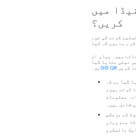
ں GS1 QR کوڈ کیوں استعمال
کریں؟
تسلیم کرنے کی غور
اتے ہیں۔ یہاں ان
ں نیتی بنایا گیا
ہو۔
ڈز ایک شاندار مقدار کی ڈیٹا کو چھپا سکتے
ا کرتے ہیں،
ادہ معلومات
 شامل ہیں۔
ابر جسمانی جگہ میں زیادہ معلومات
سے بڑا ممکنہ کوڈ ایک میٹرکس 177 × 177 پکسل کا ہے، وہاں
و QR کوڈ بھی موجود ہے۔ یہ معنی