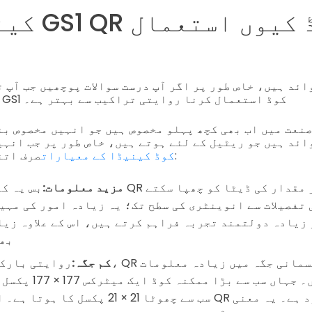
کینیڈا می
وائد ہیں، خاص طور پر اگر آپ درست سوالات پوچھیں جب آپ 
کر رہے ہوں کہ کیا GS1 کوڈ استعمال کرنا روایتی تراکیب سے بہتر ہے۔
نعت میں اب بھی کچھ پہلو مخصوص ہیں جو انہیں مخصوص بن
ائد ہیں جو ریٹیل کے لئے ہوتے ہیں، خاص طور پر جب انہی
صرف اتنا کریں:
GS1 QR کوڈ کینیڈا کے معیارات
مزید معلومات:
بس یہ کہا گیا ہے کہ QR کو
 تفصیلات سے انوینٹری کی سطح تک؛ یہ زیادہ امور کی مہی
 زیادہ دولتمند تجربہ فراہم کرتے ہیں، اس کے علاوہ زی
بھی
کم جگہ:
روایتی بارکوڈ کے برعکس، QR کوڈز بر
ذخیرہ کرسکتے ہیں۔ جہاں سب 
سب سے چھوٹا 21 × 21 پکسل کا ہوتا ہے۔ ایک مائیکر