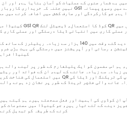
نہیں جتنہ کہ خریداری کاروبار کے لیے. کینیڈا کے GS1 نے
 ہے، جو کارکردگی اور صارف کشش میں اضافہ کرنے میں مد
کینیڈا میں خوردہ صنعت میں R
کنیڈا میں ہر دیے گئے وقت میں 140 ہزار سے زیادہ ریٹیلرز
کینیڈا فراہم
، ہم اس مضمون کو ایک پلیٹفارم کے طور پر لینے والے ہی
میں استعمال کی شناخت کریں، اس کے علاوہ، ان QR ک
اہ جانے والی فٹچر ٹرینڈ کے طور پر نشان زد ہونے والے
 ان کوڈوں کی اہمیت اور فعل سمجھتے ہیں، ہم کہتے ہیں کہ 
کرنے کے طریقہ کو تبدیل کرنے 