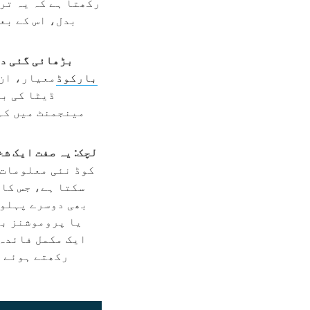
رکھتا ہے کہ یہ تر
بدل، اس کے بع
بڑھائی گئی در
GS1 2D بارکوڈ
معیار، ان 
ڈیٹا کی بل
مینجمنٹ میں کم
لچک: یہ صفت ایک ش
سکتا ہے، جس کا
بھی دوسرے پہلو 
یا پروموشنز بد
رکھتے ہوئے ج