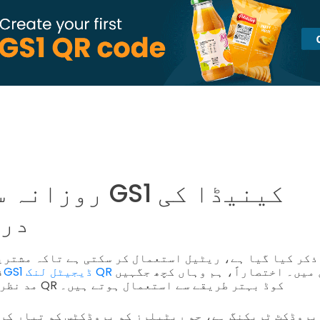
روزانہ سودے میں
در
ذکر کیا گیا ہے، ریٹیل استعمال کر سکتی ہے تاکہ مشتری
میں۔ اختصاراً، ہم وہاں کچھ جگہیں
ف
مد نظر رکھیں گے جہاں یہ QR کوڈ بہتر طریقے سے استعمال ہوتے ہیں۔
 پروڈکٹ ٹریکنگ ہے، جو ریٹیلرز کو پروڈکٹس کو تیار کرن