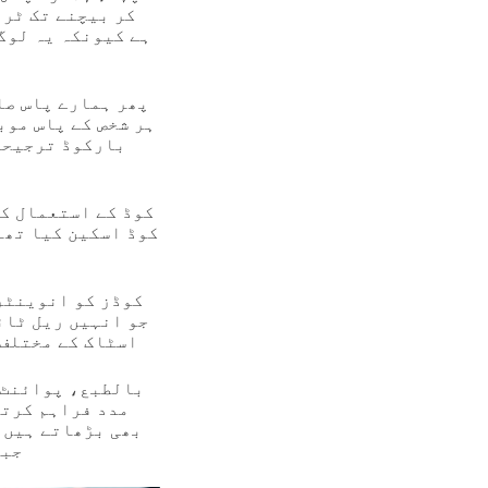
کر بیچنے تک ٹری
ہے کیونکہ یہ لوگ
پھر ہمارے پاس صا
ہر شخص کے پاس موب
جو انہیں ریل ٹائ
اسٹاک کے مختلف 
بالطبع، پوائنٹ آ
مدد فراہم کرتا
بھی بڑھاتے ہیں، 
جبک