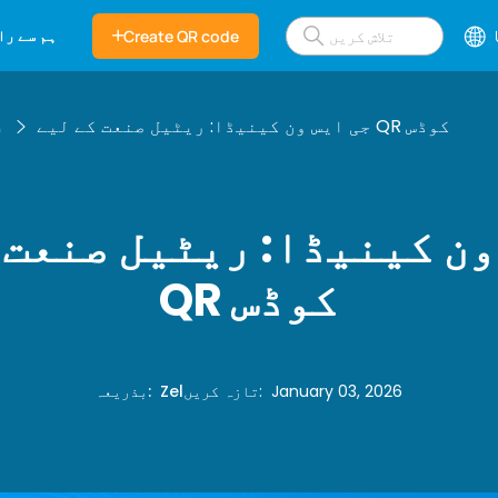
ہم سے را
Create QR code
جی ایس ون کینیڈا: ریٹیل صنعت کے لیے QR کوڈس
ب
ون کینیڈا: ریٹیل صنعت 
QR کوڈس
January 03, 2026
:
تازہ کریں
Zel
:
بذریعہ