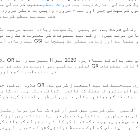
ک کرنے کی اجازت دیتا ہے۔
فروخت نقطہ
تعقیب کرنے کی عم
وں کو سپلائی چین اور تمام ضروری واپسی یا دیگر ضروری 
فعالیت سے منظم کرنے ک
رف کی شرکت ہے، جو ہمیں ایک سب سے زیادہ بلند مرتبہ تک
ائل ہوتے ہیں، ان کے لیے مصنوعات کی معلومات تک رسائی
بہت زیادہ آسان ہوتی ہے، جس سے GS1 ب
بلا شک، عا
لوگوں نے کسی بھی دوسرے ذریعے کو منتخب کرنے سے پہلے QR کو
کی معلومات یا کچھ اور 
علاوہ اس کے، خردہ فروشی صنعت ان QR کو
م انوینٹری ٹریکنگ کا فائدہ اٹھانے دیتا ہے۔ اس کا مطل
ہونے کا کم مواقع ہوتا ہے اور، اس طرح، اسٹاک کی سطح ک
ف سیل انٹی گریشن میں کیو آر کوڈ کا شامل ہونا ریٹیل 
 ہے، جہاں وہ ادائیگی کے عمل کو بہتر بناتے ہیں اور ک
خاص طور پر جب سے کسٹمرز کو کارڈ یا رقم لے کر چلنے ک
ہ وہ اپنے آپ کو ایک محفوظ ٹرانزیکشن کے تجربے کی یقی