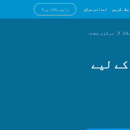
بطہ کریں
امدادی مرکز
واپس بلاگز پر
لاگ
مرکزی صفحہ
کے لیے