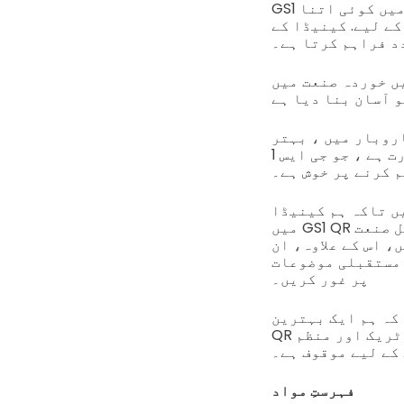
GS1 نے جدید دنیا میں بے شمار صنوں کے عملیات کو آسان بنایا ہے، اور ان میں کوئی اتنا
 خریداری شعبے میں وسیع پیمانہ
د فراہم کرتا ہے۔
GS1 Q کوڈ کا استعمال، ڈیجیٹل لنک QR کوڈ کے عمل میں
 کے ساتھ کاروبار میں ، بہتر
ڈیٹا کلیکشن ، ریٹینشن ، رسائی اور آپریشنز میں درستگی کی بہت بڑی ضرورت ہے ، جو جی ایس 1
 کرنے پر خوش ہے۔
ں تاکہ ہم کینیڈا
میں GS1 QR کوڈز کے بارے میں زیادہ سے زیادہ جاننے کے لیے، ان کے فوائد اور ریٹیل صنعت
وڈز کو آپ کی ٹریکنگ اور ڈیٹا کی
 مستقبلی موضوعات
پر غور کریں۔
ہم ایک بہترین GS1
QR کوڈ جنریٹر کا تجویز دینے کے لئے تیار ہیں، جو کینیڈا میں مصنوعات کو ٹریک اور منظم
کے لیے موقوف ہے۔
فہرستِ مواد