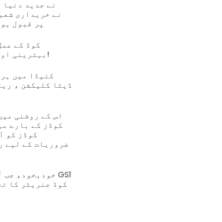
پر قبول ہوا
بہترینی اور عملی کاری میں انتہائی ڈیٹا درستگی اور عملی کاری کو آسان بنا دیا ہے!
اس کے روشنی میں
ضروریات کے لیے ر
خودبخود، جب آپ