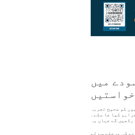
 GS1 کینیڈا کی
خواستیں
وں کو صحیح تجربہ
راہم کیا جا سکے۔
ے کی مرحلے سے لے