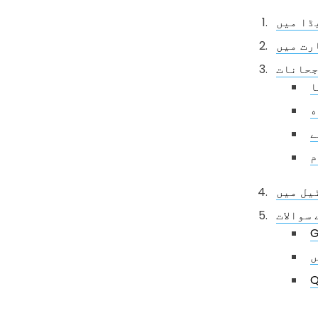
جحانات
ا
ے
م
سوالات