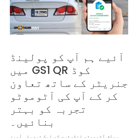
آئیے ہم آپ کو پولینڈ
میں GS1 QR کوڈ
جنریٹر کے ساتھ تعاون
کر کے آپ کی آٹوموٹو
تجربہ کو بہتر
بنائیں۔
پولش آٹوموٹو انڈسٹری کو ایک تبدیلی آمیز