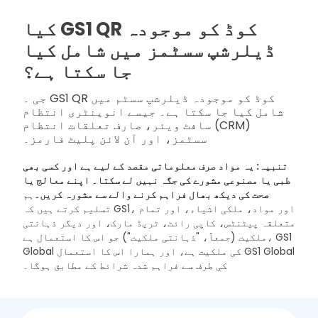
کیا GS1 QR کوڈ کو موجودہ
ڈیلرشپ سسٹمز میں شامل کیا
جا سکتا ہے؟
جی ۔ GS1 QR کوڈ کو موجودہ ڈیلرشپ سسٹم میں
شامل کیا جا سکتا ہے۔ جیسے انوینٹری انتظام
سافٹ ویئر، صارف تعلقات انتظام (CRM)
سسٹمز، اور آن لائن پلیٹ فارمز۔
تنبیہ: یہ مواد صرف معلوماتی مقصد کے لیے ہے اور کسی بھی
طبی یا مصنوعی مشورے کی جگہ نہیں لے سکتا۔ اپنے معالج یا
صحت کی دیکھ بھال فراہم کرنے والے سے مشورہ کریں۔
ہم
تسلیم کرتے ہیں کہ GS1، اور مواد، ملکی اشیاء، اور تمام
متعلقہ پیٹنٹس، کاپی رائٹ، ٹریڈ مارک، اور دیگر ذہانتی
ملکیت (جمعاً، "ذہانتی ملکیت") جو اس کا استعمال ہے، GS1
Global کی ملکیت ہے، اور ہمارا اس کا استعمال GS1 Global
کی طرف سے فراہم شدہ شرائط کے مطابق ہوگا۔