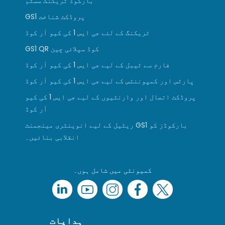
بارکوڈ ٹریکنگ سسٹم
GS1 پروڈکٹ شناخت
ٹریکنگ کے لئے جی ایس 1 کی کیو آر کوڈ
GS1 QR کوڈ سپلائی چین
فارم سے ٹیبل کے لیے جی ایس 1 کی کیو آر کوڈ
پارٹس اور کمپوننٹس کے لیے جی ایس 1 کی کیو آر کوڈ
پروڈکٹ اتصال اور وارنٹیوں کے لیے جی ایس 1 کی کیو
آر کوڈ
ریٹیل کے لیے انوینٹری مینجمنٹ GS1 بارکوڈز کو
انقلابی بنائیں۔
کمیونٹی میں شامل ہوں۔
ہدایات