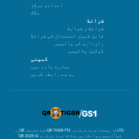
امدادی مرکز
بلاگ
شرائط
شرائط و ضوابط
قابل قبول استعمال کی شرائط
رازداری کی پالیسی
کوکیز پالیسی
کمپنی
ہمارے بارے میں
ہم سے رابطہ کریں
یہ QR کوڈ جنریٹر QR TIGER PTE کا رجسٹرڈ ٹریڈ مارک ہے۔ LTD..
'QR کوڈ' ڈینسو ویو انکارپوریٹڈ کا ٹریڈ مارک ہے. © 2025