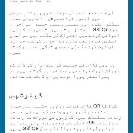
اس کے بعد، اسمبلی مرحلہ شروع ہوتا ہے، جس
میں انجن، ٹرانسمیشن، اندرونی حصے،
الیکٹرانکس، اور پہییں وغیرہ جیسے اہم اجزاء
انسٹال ہوتے ہیں۔
تعمیرات کے لیے GS1 Qr کوڈ
انوانی کرنے میں اشتراک کر سکتے ہیں جو آسان
اسکین کے ذریعے گاڑی کے اجزاء کی شناخت اور
اپ ڈیٹ کرنے کے لیے فوری ترکیب فراہم کرتے
ہیں۔
وہ بھی گاڑی کی حیثیت کو پیداوار کی لائن کے
دوران ٹریک کرنے میں مدد فراہم کرتے ہیں، ہر
پیرامیٹر پورا ہونے پر اپ ڈیٹس کے ساتھ۔
ڈیلرشپس
گاڑی کے شو روم وہ جگہیں ہیں جہاں QR کوڈ کا
استعمال کاروباری صنعت کے لیے زیادہ سے
زیادہ ممکنات ہیں۔ گاڑیوں کی فروخت کا زیادہ
سے زیادہ 95٪ ڈیلر شپ کے ذریعے ہوتی ہے، اور
یہیں GS1 QR کوڈ پولینڈ بیچنے والے کی عمل