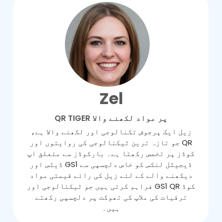
Zel
QR TIGER پر مواد لکھنے والا
زیل ایک پرجوش تکنالوجی اور لکھنے والا ہے،
جو تازہ ترین ٹیکنالوجی کی روایتوں اور QR
کوڈز پر تخصص رکھتا ہے۔ بارکوڈز سے متعلق اپ
ڈیٹس اور GS1 ڈیجیٹل لنکس کو خاص دلچسپی سے
دیکھنے والے کے لئے زیل کی رائے قیمتی مواد
فراہم کرتی ہیں جو ٹیکنالوجی اور GS1 QR کوڈ
ترقیات کی ملاپ کی تھوکت پر دلچسپی رکھتے
ہیں۔