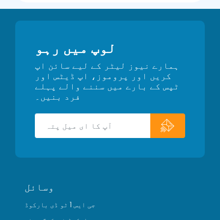
لوپ میں رہو
ہمارے نیوز لیٹر کے لیے سائن اپ
کریں اور پروموز، اپ ڈیٹس اور
ٹپس کے بارے میں سننے والے پہلے
فرد بنیں۔
وسائل
جی ایس 1 ٹو ڈی بارکوڈ