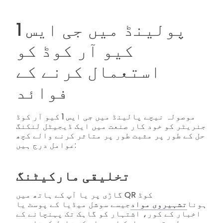
پولینڈ میں جی ایس 1
کیو آر کوڈ کو
استعمال کرنے کے
فوائد
موصولہ نیچے پالینڈ میں جی ایس 1 کیو آر کوڈ
جنریٹر کو خود کار صنعت میں ایک ڈیجیٹل لنکنگ
حل کے طور پر مثبت طور پر متاثر کرنے والے کچھ
عوامل درج ہیں:
تخلیقی مارکیٹنگ
گاڑی پر یا آپ کے ہاتھ میں QR کوڈ
ہونا
تشہیروی مواد
جیسے سوشل میڈیا کے پوسٹ یا
اخبار کے کور، اشتہار کو گاہک تک پہنچانے کے