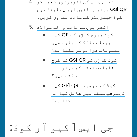
آئیے ہم آپ کی آٹوموٹوی شعور کو
بہتر بنائیں اور پولینڈ میں GS1 QR
کوڈ جینریٹر کے ساتھ تعاون کریں۔
اکثر پوچھے جانے والے سوالات
کیا QR کوڈ میری گاڑی کے
پچھلے مالک کے بارے میں
معلومات فراہم کر سکتا ہے؟
کس طرح GS1 QR کوڈ گاڑی کی
قابلیت تعقب کو بہتر بنا
سکتے ہیں؟
کیا GS1 QR کوڈ کو موجودہ
ڈیلرشپ سسٹم میں شامل کیا جا
سکتا ہے؟
جی ایس 1 کیو آر کوڈ: