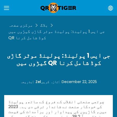
بلاگ
مرکزی صفحہ
جی ایس 1 پولینڈ: پولینڈ موٹر گاڑی گیڑوں میں
QR کوڈ شامل کرنا
جی ایس 1 پولینڈ: پولینڈ موٹر گاڑی
گیڑوں میں QR کوڈ شامل کرنا
December 22, 2025
:
تازہ کریں
Zel
:
بذریعہ
چوتھی صنعتی انقلاب کے فروغ کے ساتھ، پولینڈ
کی خودکار صنعت نے شاندار ترقی دی ہے۔ 2023
میں، گاڑیوں کی پیداوار اور برآمدات کی قیمت
صرف تقریباً 38.2 ملین یورو تک پہنچ گئی، جبکہ