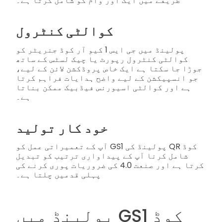
طریقے میں ایک اور وام کو شامل کرتا ہے۔
کوالٹی کنٹرول
پولینڈ میں جی ایس 1 کیو آر کوڈ جنریٹر کو
کوالٹی کنٹرول رپورٹ یا چیک لسٹس کے ساتھ
جوڑا جا سکتا ہے ایک خاص پروڈکشن لائن کے لیے،
جو انسپیکشن کے لیے واضح ہدایات فراہم کرتا
ہے اور کوالٹی اسیورنس فیڈبیک ممکن بناتا
ہے۔
خود کار تولید
آپ کے تعمیراتی عمل کو GS1 پولینڈ کی QR کوڈ
شامل کرنا آپ کے پیداواری ترتیب کو تبدیل
کرتا ہے اور صنعت 4.0 کی ضروریات پوری کرنے کی
پہلی قدمیں چلتا ہے۔
پولینڈ میں GS1 کوڈ