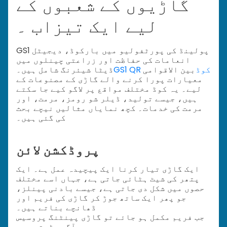
گاڑیوں کے شعبوں کے
لیے ایک تیزاب ۔
GS1 پولینڈ کی پورٹفولیو میں بارکوڈ، دیجیٹل
انعامات کی حفاظت اور زراعتی چینلوں میں
GS1 QR کوڈ
بین الاقوامی
ڈیٹا شیئرنگ شامل ہیں۔
معیارات پورا کرنے والے گاڑی کے مصنوعات کے
لیے۔ یہ کوڈ مختلف مواقع پر لاگو کیے جا سکتے
ہیں، جیسے تولید، ڈیلر شو رومز، مرمت، اور
مرمت کی خدمات۔ کچھ نمایاں مثالیں نیچے بحث
کی گئی ہیں۔
پروڈکشن لائن
ایک گاڑی تیار کرنا ایک پیچیدہ عمل ہے۔ ایک
پتھر کی شیٹ ہٹائی جاتی ہے، جہاں اسے مختلف
حصوں میں شکل دی جاتی ہے، جیسے بادنی پینلز،
جو پھر ایک ساتھ جوڑ کر گاڑی کی فریم اور
ڈھانچے بناتے ہیں۔
جب فریم مکمل ہو جائے تو گاڑی پینٹنگ پروسیس
پر آگے بڑھتی ہے۔