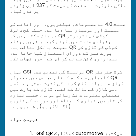
ملکی مارکیٹ نے صنعت کی قیمت کو 237 ارب زلوٹی
پر قدر کیا۔
صنعت 4.0 نے مصنوعات، فیکٹریوں، اور اثاثے کو
منسلک اور ہوشیار بنا دیا ہے۔ جبکہ کچھ لوگ
یہ مان سکتے ہیں کہ QR کوڈس کی آٹوموٹو
بنیادی صنعت میں کوئی کردار نہیں ہوتا،
حقیقت بالکل مخالف ہے۔ QR کوڈس کو گاڑی کی
پورے عمر کے دوران استعمال کیا جاتا ہے،
پیداواری لائن سے لے کر اس کے آخری نجات تک۔
یہاں GS1 پولینڈ کی تصدیق شدہ QR کوڈ جنریٹر
کامیابی سے کام کرتا ہے، اس میں معمولی QR
کوڈز سے زیادہ کام کرنے کی کثرت ہوتی ہے۔ کسی
بھی گاڑی کے مالک کے لئے، گاڑی کے بارے میں
تفصیلی معلومات تک رسائی ہونا، جیسے تیاری
کی تاریخ، تیاری کا مقام اور درآمد کی تاریخ
(اگر لاگو ہو)، ضروری ہے۔
فہرستِ مواد
GS1 QR کوڈ: ایک automotive سیکٹرز