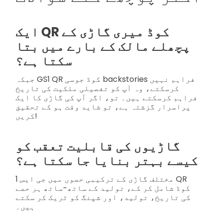
ایک QR کوڈ میری گاڑی کے
پچھلے مالک کے بارے میں بتا
سکتا ہے؟
جبکہ GS1 QR کوڈ جوسی backstories فراہم نہیں
کرسکتے، وہ آپ کو تفصیلی ملکیت کی تاریخ
فراہم کرسکتے ہیں۔ تو، اگر آپ کی گاڑی کا ایک
پراسرار گزشتہ ہے، تو شاید وقت ہو کے تحقیق
کریں!
گاڑیوں کی قابلیت تعقب کو
کیسے بہتر بنایا جا سکتا ہے؟
مختلف گاڑی کے ترکیبی حصوں میں جی ایس 1 QR
کوڈ شامل کر کے، تولید کے ساتھ-ساتھ ہر حصے
کی تاریخ، تولید، اور شپنگ کو ٹریک کر سکتے
ہیں۔