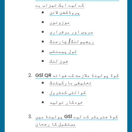
کے لیے ایک تیزاب ہے
پروڈکشن لائن
موزونوں
سروس اور برقراری
ریفیولنگ/ چارجنگ
ٹول پیمنٹس
فون لنک
GS1 QR کوڈ پولینڈ ملازمت کے فوائد
تخلیقی مارکیٹنگ
کوالٹی کنٹرول
خودکار تولید
پولینڈ میں GS1 کوڈ جنریٹر کے لیے
مستقبل کا رجحان