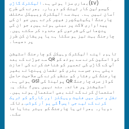
(EV)
بھاری سزا ہوتی ہے۔
الیکٹرک گاڑی
گیسولین کار ٹینک کو دوبارہ بھرنے کی طرح
آسان نہیں ہے۔ بہت سے الیکٹرک ویہیکل مختلف
چارجنگ ایکیٹیکچرز فیچر کرتے ہیں جو ان کی
پیداواری لاگت پر مبنی ہوتے ہیں، جو ان کی
پنچھائی کی شرحوں کو محدود کر سکتے ہیں۔
چارجنگ بہت تیز ہو سکتا ہے یا پریشان کن طرز
پر دھیما۔
تاہم، اپنے الیکٹرک وہیکل کو چارجنگ اسٹیشن
سے جوڑنے کے بعد QR کوڈ اسکین کرنے سے بوتھ کو
آپ کے گاڑی کی تعمیر کو شناخت کرنے کی اجازت
دیتی ہے، جس سے بتری کو نقصان پہنچائے بغیر
چارجنگ کی رفتار کو منظم کرنے کی صلاحیت حاصل
ہوتی ہے۔ GS1 پولینڈ کی QR کوڈز صرف چارجنگ
اسٹیشنز پر فائدہ مند نہیں ہیں؛ بلکہ یہ
استعمال کرنے کے لئے بھی استعمال ہوتے ہیں۔
نقل و حمل میں فلیٹ ویہکلز اور کارگو کو ٹریک
کرنے کے لیے جی ایس 1 کی یو آر کوڈس۔
, تاکہ
دوبارہ بھرائی یا چارجنگ کو بہتر بنایا جا
سکے۔