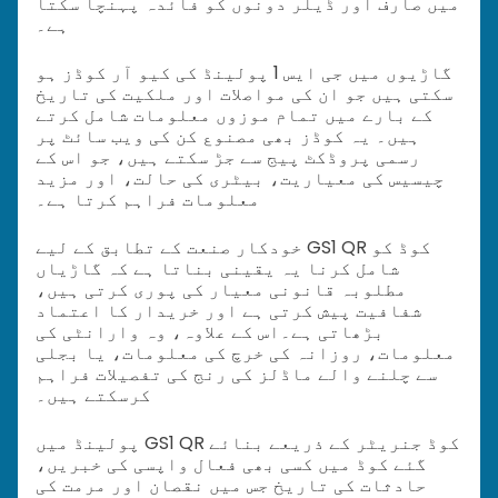
میں صارف اور ڈیلر دونوں کو فائدہ پہنچا سکتا
ہے۔
گاڑیوں میں جی ایس 1 پولینڈ کی کیو آر کوڈز ہو
سکتی ہیں جو ان کی مواصلات اور ملکیت کی تاریخ
کے بارے میں تمام موزوں معلومات شامل کرتے
ہیں۔ یہ کوڈز بھی مصنوع کن کی ویب سائٹ پر
رسمی پروڈکٹ پیج سے جڑ سکتے ہیں، جو اس کے
چیسیس کی معیاریت، بیٹری کی حالت، اور مزید
معلومات فراہم کرتا ہے۔
خودکار صنعت کے تطابق کے لیے GS1 QR کوڈ کو
شامل کرنا یہ یقینی بناتا ہے کہ گاڑیاں
مطلوبہ قانونی معیار کی پوری کرتی ہیں،
شفافیت پیش کرتی ہے اور خریدار کا اعتماد
بڑھاتی ہے۔
اس کے علاوہ، وہ وارانٹی کی
معلومات، روزانہ کی خرچ کی معلومات، یا بجلی
سے چلنے والے ماڈلز کی رنج کی تفصیلات فراہم
کرسکتے ہیں۔
پولینڈ میں GS1 QR کوڈ جنریٹر کے ذریعے بنائے
گئے کوڈ میں کسی بھی فعال واپسی کی خبریں،
حادثات کی تاریخ جس میں نقصان اور مرمت کی