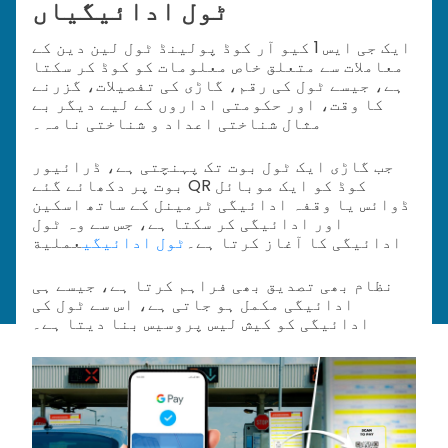
ٹول ادائیگیاں
ایک جی ایس 1 کیو آر کوڈ پولینڈ ٹول لین دین کے
معاملات سے متعلق خاص معلومات کو کوڈ کر سکتا
ہے، جیسے ٹول کی رقم، گاڑی کی تفصیلات، گزرنے
کا وقت، اور حکومتی اداروں کے لیے دیگر بے
مثال شناختی اعداد و شناختی نامہ۔
جب گاڑی ایک ٹول بوت تک پہنچتی ہے، ڈرائیور
بوت پر دکھائے گئے QR کوڈ کو ایک موبائل
ڈوائس یا وقفہ ادائیگی ٹرمینل کے ساتھ اسکین
اور ادائیگی کر سکتا ہے، جس سے وہ ٹول
ادائیگی کا آغاز کرتا ہے۔
ٹول ادائیگی
عملية
نظام بھی تصدیق بھی فراہم کرتا ہے، جیسے ہی
ادائیگی مکمل ہو جاتی ہے، اس سے ٹول کی
ادائیگی کو کیش لیس پروسیس بنا دیتا ہے۔