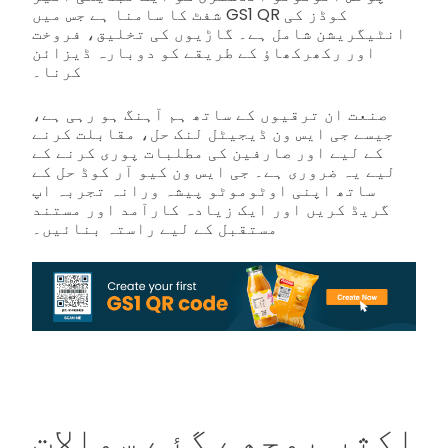
شفٹ کا سامنا ہے جس میں GS1 QR کوڈز کی
انٹیگریشن شامل ہے۔ گاڑیوں کی تخلیق، فروخت
اور رکھرکھاؤ کے طریقے کو دوبارہ ڈیزائن
کرنا۔
صنعت ان ترقیوں کے ساتھ ہم آہنگ ہو رہی ہے،
جیسے جی ایس ون ڈیجیٹل لنک حل، مقابلت کرنے
کے لیے اور صارفین کی مطلبات پوری کرنے کے
لیے یہ ضروری ہے۔ جی ایس ون کیو آر کوڈ حل کے
ساتھ اپنی اوٹوموٹو پیشہ ورانہ تجربہ اپ
گریڈ کریں اور ایک زیادہ کارآمد اور مستند
مستقبل کے لیے راستہ بنائیں۔
اکثر پوچھے گئے سوالات