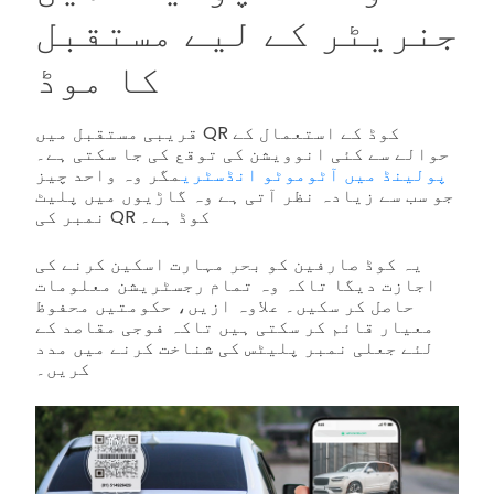
جنریٹر کے لیے مستقبل
کا موڈ
قریبی مستقبل میں QR کوڈ کے استعمال کے
حوالے سے کئی انوویشن کی توقع کی جا سکتی ہے۔
پولینڈ میں آٹوموٹو انڈسٹری
مگر وہ واحد چیز
جو سب سے زیادہ نظر آتی ہے وہ گاڑیوں میں پلیٹ
نمبر کی QR کوڈ ہے۔
یہ کوڈ صارفین کو بحر مہارت اسکین کرنے کی
اجازت دیگا تاکہ وہ تمام رجسٹریشن معلومات
حاصل کر سکیں۔ علاوہ ازیں، حکومتیں محفوظ
معیار قائم کر سکتی ہیں تاکہ فوجی مقاصد کے
لئے جعلی نمبر پلیٹس کی شناخت کرنے میں مدد
کریں۔