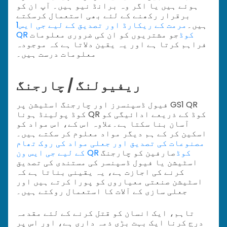
ہوئے ہیں یا اگر وہ برانڈ نیو ہیں۔ آپ ان کو
برقرار رکھنے کے لئے بھی استعمال کرسکتے
ہیں۔
مرمت کے ریکارڈ اور تصدیق کے لیے جی ایس1
QR کوڈ
جو مشتریوں کو ان کی ضروری معلومات
فراہم کرتا ہے اور یہ یقین دلاتا ہے کہ موجودہ
معلومات درست ہیں۔
ریفیولنگ / چارجنگ
فیول ڈسپنسرز اور چارجنگ اسٹیشن پر GS1 QR
کوڈ پولینڈ ہونا QR کوڈ کے ذریعے ادائیگی کو
آسان بنا سکتا ہے۔
علاوہ اس کے، اس مواد کو
اسکین کر کے ہم دیگر مواد معلوم کر سکتے ہیں۔
مصنوعات کی تصدیق اور جعلی مواد کی روک تھام
کے لیے جی ایس ون QR کوڈ
صارفین کو چارجنگ
اسٹیشن یا فیول ڈسپنسر کی مستندی کی تصدیق
کرنے کی اجازت ہے، یہ یقینی بناتا ہے کہ
اسٹیشن صنعتی معیاروں کو پورا کرتے ہیں اور
جعلی سازی کے آلات کا استعمال روکتے ہیں۔
تاہم، ایک انسان کو قتل کرنے کے لئے مقدمہ
درج کرنا ایک بہت بڑی ذمہ داری ہے، اور اس پر