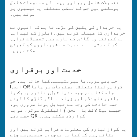
تفصیلات شامل ہو، اور بیمہ کی معلومات شامل
ہوسکتی ہیں جس کے لنکس متعلقہ پالیسیوں پر
ہوتے ہیں۔
یہ خریدار کی یقین کو بڑھاتا ہے کہ انہوں نے
خریداری کا فیصلہ کرنے میں۔
ڈیلرز کے لیے اہم
ہے کیونکہ وہ گاڑی کے بارے میں تفصیلات فراہم
کر کے بتیانے سے بہت سے خریداروں کو کھینچ
سکتے ہیں۔
خدمت اور برقراری
جب بھی سروس یا میونٹیننس کیا جاتا ہے، جی
ایس 1 QR کوڈ پولینڈ متعلقہ مصنوعات پر پایا
جا سکتا ہے، جیسے نیا تیل، ٹائر، بریک یا
وائپر فلوئڈ، اور زیادہ۔ اگر گاڑی کا کوئی
حصہ حادثے کی وجہ سے تبدیل ہونا ضروری ہو،
جیسے ہیڈ لائٹ یا انجن / الیکٹرک موٹر، تو یہ
حصے بھی QR کوڈ رکھ سکتے ہیں۔
یہ کوڈز تیاری کی معلومات فراہم کرتے ہیں اور
بتاتے ہیں کہ کیا یہ موجودہ چیسیس سے جڑے