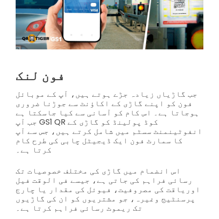
فون لنک
جب گاڑیاں زیادہ جڑے ہوتے ہیں، آپ کے موبائل
فون کو اپنے گاڑی کے اکاؤنٹ سے جوڑنا ضروری
ہوجاتا ہے۔ اس کام کو آسانی سے کیا جاسکتا ہے
جب آپ GS1 QR کوڈ پولینڈ کو گاڑی کے
انفوٹینمنٹ سسٹم میں شامل کرتے ہیں، جس سے آپ
کا سمارٹ فون ایک ڈیجیٹل چابی کی طرح کام
کرتا ہے۔
اس انضمام میں گاڑی کی مختلف خصوصیات تک
رسائی فراہم کی جاتی ہے، جیسے فی الوقت فیل
اوریاقت کی مصروفیت، فیوئل کی مقدار یا چارج
پرسنٹیج وغیرہ، جو مشتریوں کو ان کی گاڑیوں
تک ریموٹ رسائی فراہم کرتا ہے۔