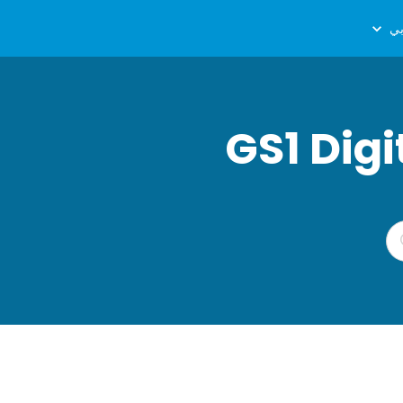
ي
GS1 Dig