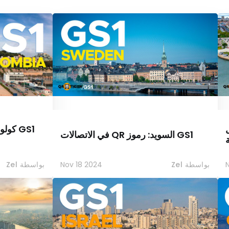
ل
GS1 كو
GS1 السويد: رموز QR في الاتصالات
ة
بواسطة Zel
Nov 18 2024
بواسطة Zel