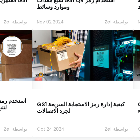
ة
استخدام رمز GS1 QR لتتبع معدات
GS1 الفلب
وموارد وسائط
N
بواسطة Zel
Nov 02 2024
بواسطة Zel
ة لـ GS1
كيفية إدارة رمز الاستجابة السريعة GS1
لتت
ء
لجرد الاتصالات
بواسطة Zel
Oct 24 2024
بواسطة Zel