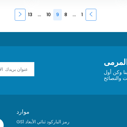
13
...
10
9
8
...
1
لمرمى
نا وكن أول
 والنصائح
موارد
رمز الباركود ثنائي الأبعاد GS1