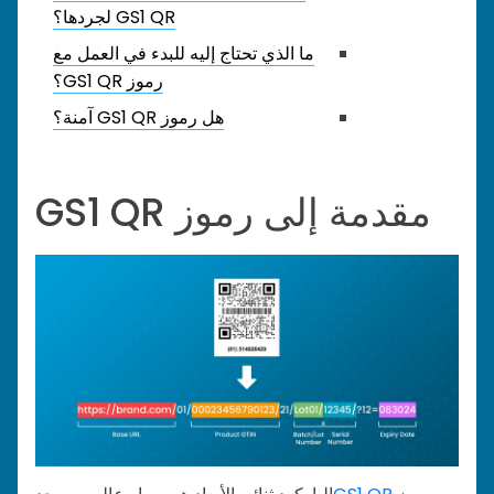
GS1 QR لجردها؟
ما الذي تحتاج إليه للبدء في العمل مع
رموز GS1 QR؟
هل رموز GS1 QR آمنة؟
مقدمة إلى رموز GS1 QR