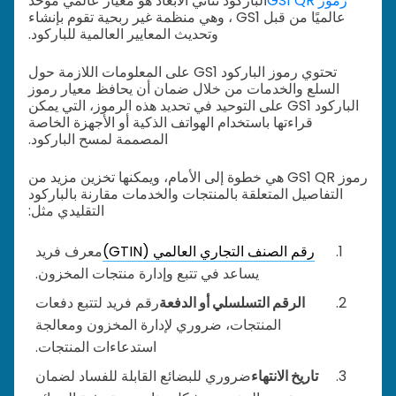
رموز GS1 QR
الباركود ثنائي الأبعاد هو معيار عالمي موحد
عالميًا من قبل GS1 ، وهي منظمة غير ربحية تقوم بإنشاء
وتحديث المعايير العالمية للباركود.
تحتوي رموز الباركود GS1 على المعلومات اللازمة حول
السلع والخدمات من خلال ضمان أن يحافظ معيار رموز
الباركود GS1 على التوحيد في تحديد هذه الرموز، التي يمكن
قراءتها باستخدام الهواتف الذكية أو الأجهزة الخاصة
المصممة لمسح الباركود.
رموز GS1 QR هي خطوة إلى الأمام، ويمكنها تخزين مزيد من
التفاصيل المتعلقة بالمنتجات والخدمات مقارنة بالباركود
التقليدي مثل:
رقم الصنف التجاري العالمي (GTIN)
معرف فريد
يساعد في تتبع وإدارة منتجات المخزون.
الرقم التسلسلي أو الدفعة
رقم فريد لتتبع دفعات
المنتجات، ضروري لإدارة المخزون ومعالجة
استدعاءات المنتجات.
تاريخ الانتهاء
ضروري للبضائع القابلة للفساد لضمان