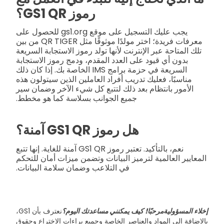
رموز GS1 QR؟
يجب عليك التسجيل على موقع gs1.org للحصول على
معرفات فريدة؛ اختر مولدًا موثوقًا مثل QR TIGER من بين
تلك المتاحة عبر الإنترنت لأنها تولد رموز الاستجابة السريعة
بدون أي قيود على العدد المقدم، ودمج رموز الاستجابة
السريعة في حزمة برامج IMS الخاصة بك. إذا كان ذلك
مناسبًا، فعليك تدريب أفراد العاملين الذين سيتولون هذه
الأمور بانتظام بعد ذلك لتتبع كل شيء الآخر وضمان سير
جميع الجوانب بسلاسة كما هو مخطط.
هل رموز GS1 QR آمنة؟
نعم، بالتأكيد. تعتبر رموز GS1 QR آمنة للغاية. إنها تتبع
المعايير العالمية لترميز البيانات وتضمن ميزات أمان للتحكم
في التلاعب وضمان سلامة البيانات.
إخلاء المسؤولية
مرحبًا! كيف يمكنني مساعدتك اليوم؟
نعترف بأن GS1،
بالإضافة إلى المواد والعناصر الخاصة وجميع براءات الاختراع وحقوق