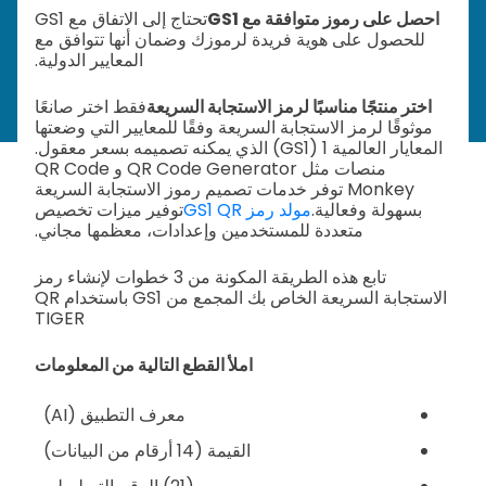
احصل على رموز متوافقة مع GS1
تحتاج إلى الاتفاق مع GS1
للحصول على هوية فريدة لرموزك وضمان أنها تتوافق مع
المعايير الدولية.
اختر منتجًا مناسبًا لرمز الاستجابة السريعة
فقط اختر صانعًا
موثوقًا لرمز الاستجابة السريعة وفقًا للمعايير التي وضعتها
المعايار العالمية 1 (GS1) الذي يمكنه تصميمه بسعر معقول.
منصات مثل QR Code Generator و QR Code
Monkey توفر خدمات تصميم رموز الاستجابة السريعة
بسهولة وفعالية.
مولد رمز GS1 QR
توفير ميزات تخصيص
متعددة للمستخدمين وإعدادات، معظمها مجاني.
تابع هذه الطريقة المكونة من 3 خطوات لإنشاء رمز
الاستجابة السريعة الخاص بك المجمع من GS1 باستخدام QR
TIGER
املأ القطع التالية من المعلومات
معرف التطبيق (AI)
القيمة (14 أرقام من البيانات)