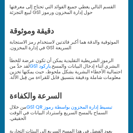
القسم التالي يغطي جميع الفوائد التي تحتاج إلى معرفتها
حول إدارة المخزون ورموز GS1 لبيع التجزئة
دقيقة وموثوقة
الموثوقية والدقة هما أكبر فائدتين لاستخدام رمز الاستجابة
السريعة GS1 في إدارة المخزون.
الرموز الشريطية التقليدية يمكن أن تكون عرضة للخطأ
البشري أثناء إدخال البيانات والمسح.
باركود GS1
لقد حدَّ من
احتمالية الأخطاء البشرية بشكل ملحوظ، حيث يمكنها تخزين
معلومات شاملة ودقيقة بتنسيق قابل للقراءة من قِبل الآلة.
السرعة والكفاءة
تبسيط إدارة المخزون بواسطة رموز GS1 QR
من خلال
السماح بالمسح السريع واسترداد البيانات في الوقت
الحقيقي.
يعود الفضل في هذا المسح السريع إلى البيئات التجارية