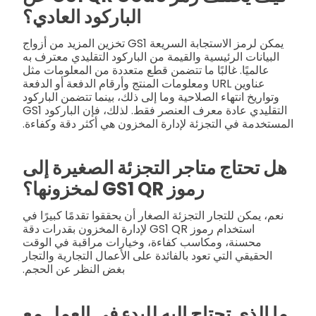
الباركود العادي؟
يمكن لرمز الاستجابة السريعة GS1 تخزين المزيد من أزواج
البيانات الرئيسية والقيمة من الباركود التقليدي معترف به
عالميًا. غالبًا ما تتضمن قطع متعددة من المعلومات مثل
عناوين URL ومعلومات المنتج وأرقام الدفعة أو الدفعة
وتواريخ انتهاء الصلاحية وما إلى ذلك، بينما تتضمن الباركود
التقليدي عادة معرف العنصر فقط. لذلك، فإن الباركود GS1
المستخدمة في التجزئة لإدارة المخزون هي أكثر دقة وكفاءة.
هل تحتاج متاجر التجزئة الصغيرة إلى
رموز GS1 QR لمخزونها؟
نعم، يمكن للتجار التجزئة الصغار أن يحققوا تقدمًا كبيرًا في
استخدام رموز GS1 QR لإدارة المخزون بقدرات دقة
محسنة، ومكاسب كفاءة، وخيارات مراقبة في الوقت
الحقيقي التي تعود بالفائدة على الأعمال التجارية والتجار
بغض النظر عن الحجم.
ما الذي تحتاج إليه للبدء في العمل مع