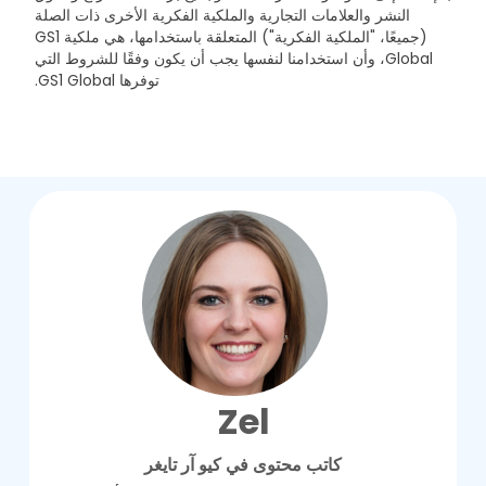
النشر والعلامات التجارية والملكية الفكرية الأخرى ذات الصلة
(جميعًا، "الملكية الفكرية") المتعلقة باستخدامها، هي ملكية GS1
Global، وأن استخدامنا لنفسها يجب أن يكون وفقًا للشروط التي
توفرها GS1 Global.
Zel
كاتب محتوى في كيو آر تايغر