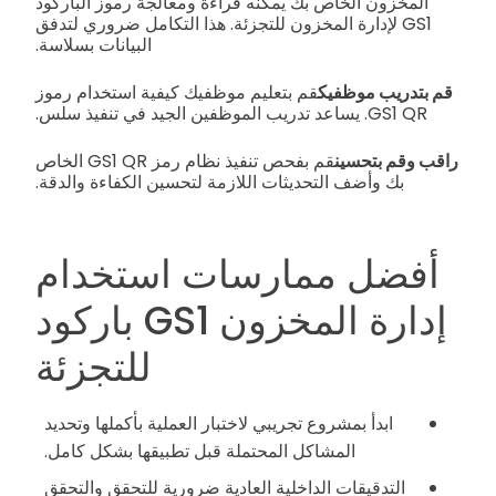
المخزون الخاص بك يمكنه قراءة ومعالجة رموز الباركود
GS1 لإدارة المخزون للتجزئة. هذا التكامل ضروري لتدفق
البيانات بسلاسة.
قم بتدريب موظفيك
قم بتعليم موظفيك كيفية استخدام رموز
GS1 QR. يساعد تدريب الموظفين الجيد في تنفيذ سلس.
راقب وقم بتحسين
قم بفحص تنفيذ نظام رمز GS1 QR الخاص
بك وأضف التحديثات اللازمة لتحسين الكفاءة والدقة.
أفضل ممارسات استخدام
إدارة المخزون GS1 باركود
للتجزئة
ابدأ بمشروع تجريبي لاختبار العملية بأكملها وتحديد
المشاكل المحتملة قبل تطبيقها بشكل كامل.
التدقيقات الداخلية العادية ضرورية للتحقق والتحقق