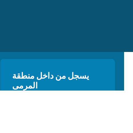
يسجل من داخل منطقة
المرمى
اشترك في النشرة الإخبارية الخاصة بنا
وكن أول من يسمع عن العروض
والتحديثات والنصائح