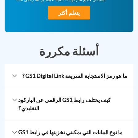
يتعلم أكثر
أسئلة مكررة
ما هو رمز الاستجابة السريعة GS1 Digital Link؟
رمز الاستجابة السريعة للرابط الرقمي GS1 - المعروف أيضًا
باسم الشريط الثنائي الأبعاد - هو رمز شريطي متقدم يربط
كيف يختلف رابط GS1 الرقمي عن الباركود
المنتجات الفعلية بالمعلومات عبر الإنترنت باستخدام المعايير
التقليدي؟
العالمية. عادة ما يظهر في شكل مربع ويحتوي على معلومات
حول المنتج - مصنعه، تفاصيل المنتج، معلومات العلامة
الباركودات التقليدية ثنائية الأبعاد يمكنها تخزين معلومات أكثر
التجارية، المحتوى الترويجي، وغيرها.
بكثير من الباركودات الأحادية البعد. يمكن قراءة الباركودات
ما نوع البيانات التي يمكنني تخزينها في رابط GS1
الأحادية البعد باستخدام ماسح ضوئي بالليزر، بينما يمكن مسح