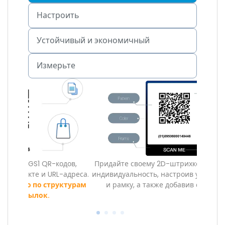
Настроить
Устойчивый и экономичный
Измерьте
дов,
Придайте своему 2D-штрихкоду собственную
Двойн
адреса.
индивидуальность, настроив узор, глаза, цвета
продаж
ктурам
и рамку, а также добавив свой логотип.
для