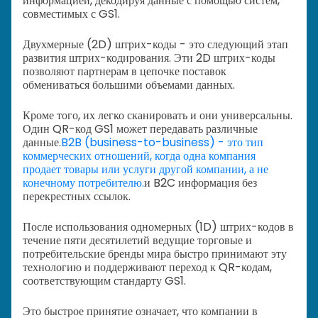
информацией, декодируя данные с помощью систем,
совместимых с GS1.
Двухмерные (2D) штрих-коды - это следующий этап
развития штрих-кодирования. Эти 2D штрих-коды
позволяют партнерам в цепочке поставок
обмениваться большими объемами данных.
Кроме того, их легко сканировать и они универсальны.
Один QR-код GS1 может передавать различные
данные.
B2B (business-to-business) - это тип
коммерческих отношений, когда одна компания
продает товары или услуги другой компании, а не
конечному потребителю.
и B2C информация без
перекрестных ссылок.
После использования одномерных (1D) штрих-кодов в
течение пяти десятилетий ведущие торговые и
потребительские бренды мира быстро принимают эту
технологию и поддерживают переход к QR-кодам,
соответствующим стандарту GS1.
Это быстрое принятие означает, что компании в