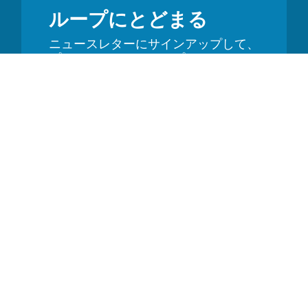
ループにとどまる
ニュースレターにサインアップして、
プロモーション、アップデート、ヒン
トをいち早く受け取りましょう
資力
GS1 2Dバーコード
バーコード追跡システム
GS1 製品識別
追跡用のGS1 QRコード