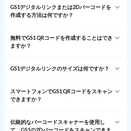
ェーン
、およびトラッキングに使用できます。
性、およびシステム間での効率的な製品認証の需要
ロット番号
GS1デジタルリンクまたは2Dバーコードを
の増加に対応するために、GS1デジタルリンクなど
作成する方法は何ですか？
の先進技術に追随し、
有効期限
業界の規制準拠
に準拠する必
要があります。
GS1 QRコードジェネレーターを作成するには、GS1
仕様書とマニュアル
企業接頭辞が必要です。このユニークな識別子は、
無料でGS1 QRコードを作成することはでき
ビデオや360°製品ビューなどのインタラクティ
あなたの製品をGS1のグローバルシステム内であな
ますか？
ブコンテンツ
たの会社にリンクします。その後、GS1が承認した
ソリューションプロバイダーを使用して、カスタム
GS1 2Dバーコードを生成するには、いくつかの要因
特別オファーやプロモーション
QRコードを生成し、希望する製品情報にリンクさせ
によって費用が発生する可能性があります。こちら
GS1デジタルリンクのサイズは何ですか？
ることができます。
持続可能性情報と認証
で
私たちの価格
をご覧いただけます。
GS1 2Dバーコードは通常、従来のバーコードよりも
ブランドのウェブサイトやソーシャルメディア
大きいです。しかし、標準のQRコードと同様に、保
ページへのリンク
スマートフォンでGS1 QRコードをスキャン
存されるデータ量や印刷物の寸法によってサイズが
できますか？
異なる場合があります。
はい、ほとんどのスマートフォンデバイスは、内蔵
のカメラアプリを使用してGS1 2Dバーコードをスキ
伝統的なバーコードスキャナーを使用し
ャンすることができます。
て、GS1の2Dバーコードをスキャンできま