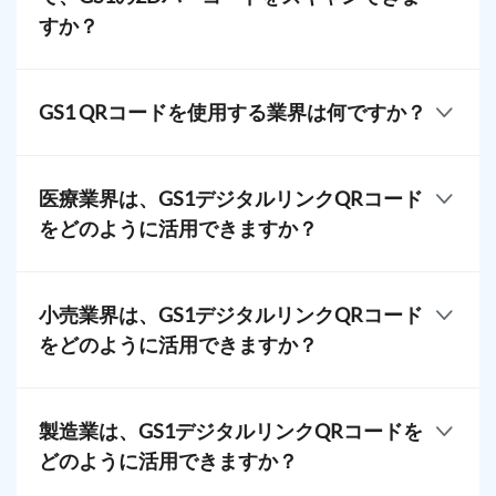
すか？
いいえ、GS1デジタルリンクをスキャンするには2D
バーコードを読むことができるバーコードスキャナ
GS1 QRコードを使用する業界は何ですか？
ーが必要です。現代のPOSシステムにはこの機能が
備わっています。
グローバルスタンダードであるGS1 2Dバーコード
は、
製造
、医薬品、自動車、
小売
、消費財など、さ
医療業界は、GS1デジタルリンクQRコード
まざまな産業で使用されるようになっています。こ
をどのように活用できますか？
れらのコードは、サプライチェーン管理、在庫管
理、製品の追跡を効率化するのに役立ちます。
健康機関や専門家は、この技術を活用して運用効
率、製品の追跡性、リコールプロセス、配布、患者
小売業界は、GS1デジタルリンクQRコード
の安全性などを向上させることができます。たとえ
をどのように活用できますか？
ば、病院は
医療機器のGS1バーコード
を利用して、
即時のユーザーマニュアル、適切な機器廃棄、寿
小売業界は、GS1を活用して
在庫管理のためのデジ
命、保守情報などを提供することができます。
タルリンク
を使用し、業務を効率化し、市場や業界
製造業は、GS1デジタルリンクQRコードを
で競争力を維持することができます。例えば、小売
他のアプリケーションもあります。
どのように活用できますか？
業者は在庫管理のためにデジタルリンクを使用し
製品情報と認証
て、各アイテムの正確で最新の数を把握することが