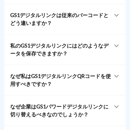
GS1デジタルリンクQRコード（2Dバーコードとして
も知られています）は、グローバル標準を使用して
GS1デジタルリンクは従来のバーコードと
物理製品をオンライン情報に接続する高度なバーコ
どう違いますか？
ードです。通常、正方形の形式で表示され、製品に
関する情報（製造元、製品詳細、ブランド情報、プ
従来の1Dバーコードは限られたデータしか保持でき
ロモーションコンテンツなど）を保持しています。
ませんが、GS1の2Dバーコードはより多くの情報を
私のGS1デジタルリンクにはどのようなデ
保存できます。1Dバーコードはレーザーバーコード
ータを保存できますか？
スキャナーで読み取ることができますが、2Dバーコ
ードは2Dスキャナーまたはスマートフォンでスキャ
GS1 デジタルリンク QR コードは、
製品識別
のため
ンすることができます。
のスマートなツールです。なぜなら、製品の重要な
なぜ私はGS1デジタルリンクQRコードを使
情報をすべて含むことができるからです：
用すべきですか？
詳細な製品説明
GS1 2Dバーコード
を使用することには多くの利点が
製品情報
あります: より多くのデータ容量、より高い精度、さ
なぜ企業はGS1パワードデジタルリンクに
まざまな製品情報を追加する能力があります。企業
製品識別番号
切り替えるべきなのでしょうか？
は、強化された顧客エンゲージメント、リアルタイ
ムのQRコンテンツの更新、効率化された
サプライチ
シリアルナンバー
企業は、情報透明性、サプライチェーンの追跡可能