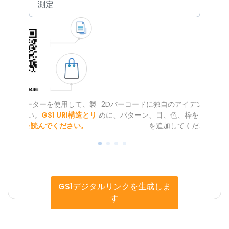
測定
用して、製
2Dバーコードに独自のアイデンティティを与えるた
2-in
RI構造とリ
めに、パターン、目、色、枠をカスタマイズし、ロゴ
応してい
さい。
を追加してください。
GS1デジタルリンクを生成しま
す