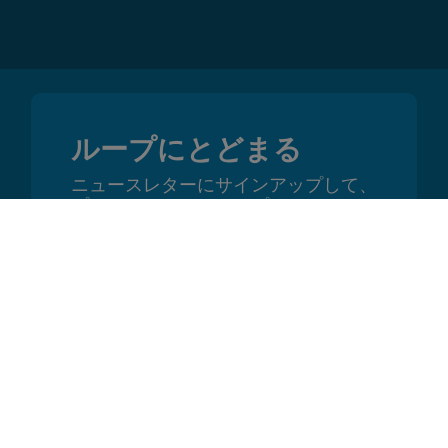
ループにとどまる
ニュースレターにサインアップして、
プロモーション、アップデート、ヒン
トをいち早く受け取りましょう
資力
GS1 2Dバーコード