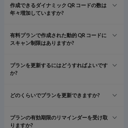
QR コードを取得できます。それらはその期間のみ有
作成できるダイナミック QR コードの数は
効です。
年々増加していますか?
同じプランでは、毎年追加の動的 QR コードを取得
することはありません。より多くの QR コードが必
有料プランで作成された動的 QR コードに
要な場合は、いつでもより高度なプランにアップグ
スキャン制限はありますか?
レードできます。
サブスクリプション期間内に有料 QR TIGER プラン
で生成された動的 QR コードのスキャン制限はあり
プランを更新するにはどうすればよいです
ません。プランの有効期限が切れると、QR コードは
か?
機能しなくなります。
アカウントにログインして、
価格ページ
にアクセス
してください。現在のプランを選択するか、より上
どのくらいでプランを更新できますか?
位のプランにアップグレードしてください。
プランの有効期限が切れる 3 ～ 5 日前にプランを更
新できます。
プランの有効期限のリマインダーを受け取
りますか?