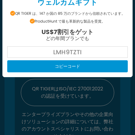
ウェルカムギフト
QR TIGER は、147 か国の 85 万のブランドから信頼されています。
ProductHunt で最も革新的な製品を受賞。
US$7割引をゲット
エンタープライズプランには、企業向けの
どの年間プランでも
高度な機能とソリューションがあります。
管理者と様々なサブユーザーを割り当て
LMH9TZTI
て、社内のさまざまなチームやブランドで
QRコードキャンペーンを管理することが
コピーコード
できます。
QR TIGERはISO/IEC 27001:2022
の認証を受けています。
エンタープライズプランやその他の企業向
けソリューションの詳細については、弊社
のアカウントスペシャリストにお問い合わ