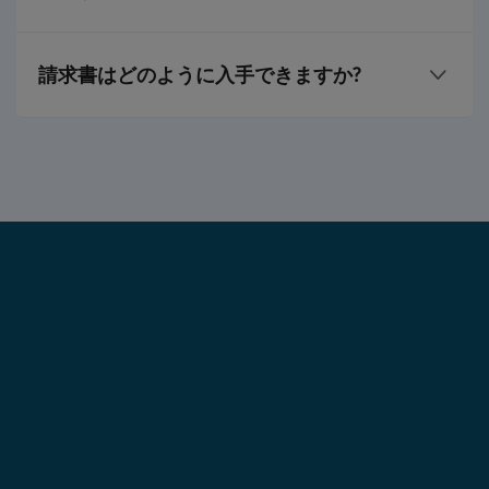
プランの有効期限が切れる前に、リマインダー メー
ルを送信します。迷惑メールに振り分けられること
請求書はどのように入手できますか?
がありますので、ご注意ください。
マイアカウント > 設定 > 請求書
My
に移動します。
会社名、会社の住所、納税者番号、その他の詳細を
入力します。次に、[保存] をクリックします。