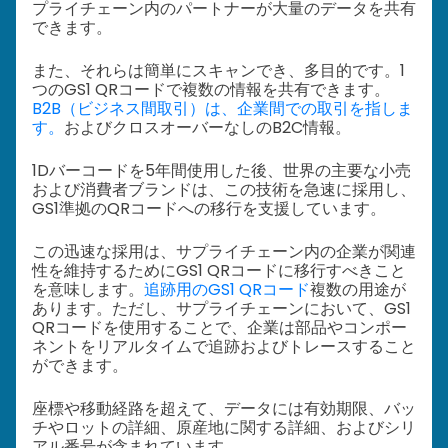
プライチェーン内のパートナーが大量のデータを共有
できます。
また、それらは簡単にスキャンでき、多目的です。1
つのGS1 QRコードで複数の情報を共有できます。
B2B（ビジネス間取引）は、企業間での取引を指しま
す。
およびクロスオーバーなしのB2C情報。
1Dバーコードを5年間使用した後、世界の主要な小売
および消費者ブランドは、この技術を急速に採用し、
GS1準拠のQRコードへの移行を支援しています。
この迅速な採用は、サプライチェーン内の企業が関連
性を維持するためにGS1 QRコードに移行すべきこと
を意味します。
追跡用のGS1 QRコード
複数の用途が
あります。ただし、サプライチェーンにおいて、GS1
QRコードを使用することで、企業は部品やコンポー
ネントをリアルタイムで追跡およびトレースすること
ができます。
座標や移動経路を超えて、データには有効期限、バッ
チやロットの詳細、原産地に関する詳細、およびシリ
アル番号が含まれています。