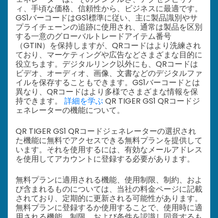
ィ、手頃な価格、信頼性から、ビジネスに最適です。
GS1バーコードはGS1標準に従い、主に製品識別やサ
プライチェーンの追跡に使用され、通常は製品を区別
する一意のグローバルトレードアイテム番号
（GTIN）を保持しますが、QRコードはより洗練され
ており、マーケティングや広告などさまざまな目的に
役立ちます。デジタルリンク以外にも、QRコードは
ビデオ、オーディオ、画像、文書などのデジタルファ
イルを保存することもできます。GS1バーコードとは
異なり、QRコードはより多様でさまざまな情報を保
持できます。
詳細を学ぶ
QR TIGER GS1 QRコードジ
ェネレーターの機能について。
QR TIGER GS1 QRコードジェネレーターの選択され
た機能に無料でアクセスできる無料プランを提供して
います。それを使用するには、有効なメールアドレス
を使用してアカウントに登録する必要があります。
無料プランに適用される機能、使用制限、制約、およ
び含まれるものについては、当社の料金ページに記載
されており、定期的に更新される可能性があります。
無料プランに登録するか使用することで、使用時に適
用される機能、制限、および条件を認識し同意するも