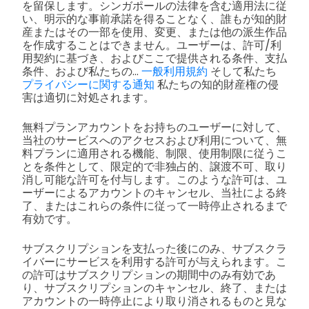
を留保します。シンガポールの法律を含む適用法に従
い、明示的な事前承諾を得ることなく、誰もが知的財
産またはその一部を使用、変更、または他の派生作品
を作成することはできません。ユーザーは、許可/利
用契約に基づき、およびここで提供される条件、支払
条件、および私たちの...
一般利用規約
そして私たち
プライバシーに関する通知
私たちの知的財産権の侵
害は適切に対処されます。
無料プランアカウントをお持ちのユーザーに対して、
当社のサービスへのアクセスおよび利用について、無
料プランに適用される機能、制限、使用制限に従うこ
とを条件として、限定的で非独占的、譲渡不可、取り
消し可能な許可を付与します。このような許可は、ユ
ーザーによるアカウントのキャンセル、当社による終
了、またはこれらの条件に従って一時停止されるまで
有効です。
サブスクリプションを支払った後にのみ、サブスクラ
イバーにサービスを利用する許可が与えられます。こ
の許可はサブスクリプションの期間中のみ有効であ
り、サブスクリプションのキャンセル、終了、または
アカウントの一時停止により取り消されるものと見な