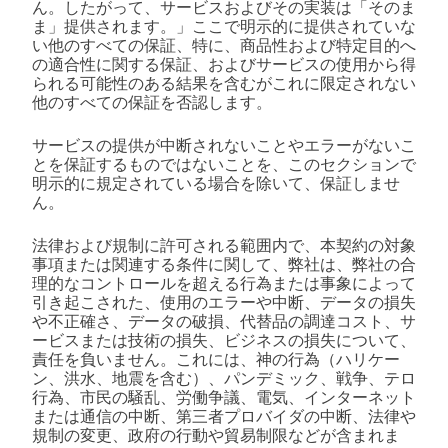
ん。したがって、サービスおよびその実装は「そのま
ま」提供されます。」ここで明示的に提供されていな
い他のすべての保証、特に、商品性および特定目的へ
の適合性に関する保証、およびサービスの使用から得
られる可能性のある結果を含むがこれに限定されない
他のすべての保証を否認します。
サービスの提供が中断されないことやエラーがないこ
とを保証するものではないことを、このセクションで
明示的に規定されている場合を除いて、保証しませ
ん。
法律および規制に許可される範囲内で、本契約の対象
事項または関連する条件に関して、弊社は、弊社の合
理的なコントロールを超える行為または事象によって
引き起こされた、使用のエラーや中断、データの損失
や不正確さ、データの破損、代替品の調達コスト、サ
ービスまたは技術の損失、ビジネスの損失について、
責任を負いません。これには、神の行為（ハリケー
ン、洪水、地震を含む）、パンデミック、戦争、テロ
行為、市民の騒乱、労働争議、電気、インターネット
または通信の中断、第三者プロバイダの中断、法律や
規制の変更、政府の行動や貿易制限などが含まれま