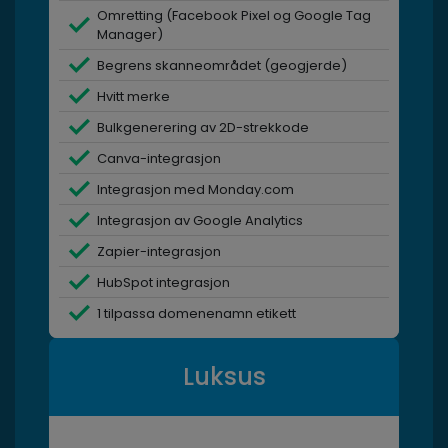
Omretting (Facebook Pixel og Google Tag
Manager)
Begrens skanneområdet (geogjerde)
Hvitt merke
Bulkgenerering av 2D-strekkode
Canva-integrasjon
Integrasjon med Monday.com
Integrasjon av Google Analytics
Zapier-integrasjon
HubSpot integrasjon
1 tilpassa domenenamn etikett
Luksus