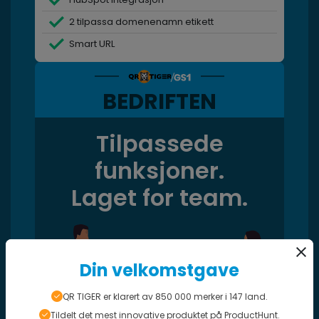
2 tilpassa domenenamn etikett
Smart URL
BEDRIFTEN
Tilpassede
funksjoner.
Laget for team.
Din velkomstgave
QR TIGER er klarert av 850 000 merker i 147 land.
Tildelt det mest innovative produktet på ProductHunt.