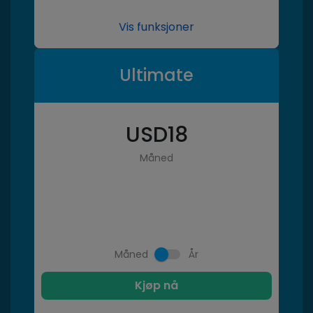
Vis funksjoner
Ultimate
USD
18
Måned
Måned
År
Kjøp nå