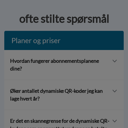
ofte stilte spørsmål
Planer og priser
Hvordan fungerer abonnementsplanene
dine?
Hvis du betaler for ett år, får du x mengde dynamiske
QR-koder etter planen din. De er kun gyldige for denne
Øker antallet dynamiske QR-koder jeg kan
perioden.
lage hvert år?
Du får ikke flere dynamiske QR-koder per år med
samme plan. Hvis du trenger flere QR-koder, kan du når
Er det en skannegrense for de dynamiske QR-
som helst oppgradere til en mer avansert plan.