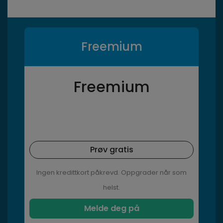
Freemium
Freemium
Prøv gratis
Ingen kredittkort påkrevd. Oppgrader når som
helst.
Melde deg på