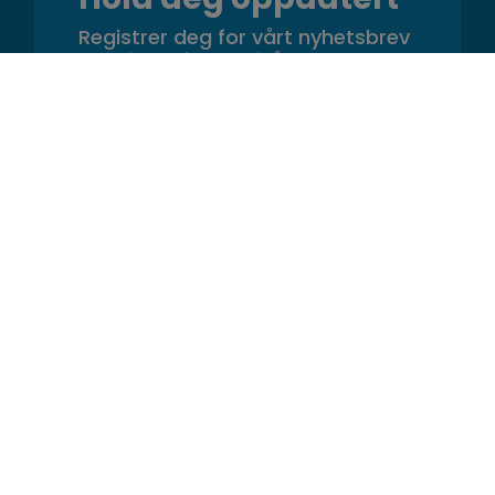
Registrer deg for vårt nyhetsbrev
og bli den første til å høre om
kampanjer, oppdateringer og tips
Ressurser
GS1 2D-strekkode
Strekkode Sporingssystem
GS1 Produktidentifikasjon
GS1 QR-kode for sporing
GS1 QR-kode for forsyningskjede