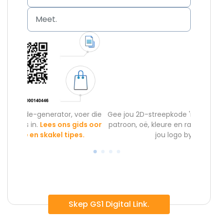
Meet.
oer die
Gee jou 2D-streepkode 'n eie identiteit deur die
Die 
ids oor
patroon, oë, kleure en raam te peronaliseer, en
verkoop
s.
jou logo by te voeg.
s
Skep GS1 Digital Link.