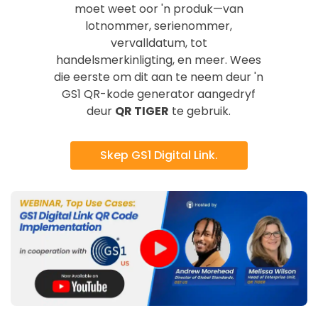
moet weet oor 'n produk—van
lotnommer, serienommer,
vervalldatum, tot
handelsmerkinligting, en meer. Wees
die eerste om dit aan te neem deur 'n
GS1 QR-kode generator aangedryf
deur
QR TIGER
te gebruik.
Skep GS1 Digital Link.