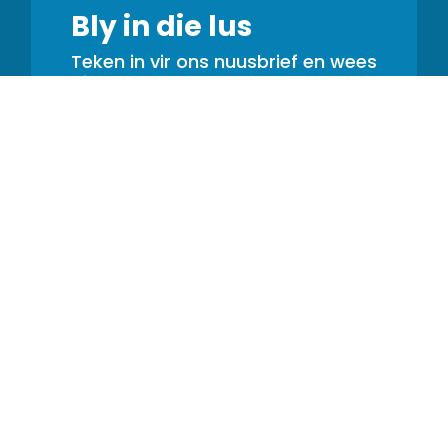
Bly in die lus
Teken in vir ons nuusbrief en wees
die eerste om te hoor van
promosies, opdaterings en wenke
Hulpbronne
GS1 2D Kode
Streepkode Opvolgstelsel
GS1 Produk Identifikasie
GS1 QR-kode vir opsporing