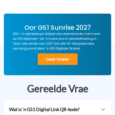
Oor GS1 Sunrise 2027
GS1—'n wêreldwye stelsel van standaarde met meer
as 100 lidlande—lei 'n nuwe era in detailaftasting in.
Teen die einde van 2027 sal alle 1D-strepiekodes
vervang word deur 'n GS1 Digitale Skakel.
Leer meer
Gereelde Vrae
Wat is 'n GS1 Digital Link QR-kode?