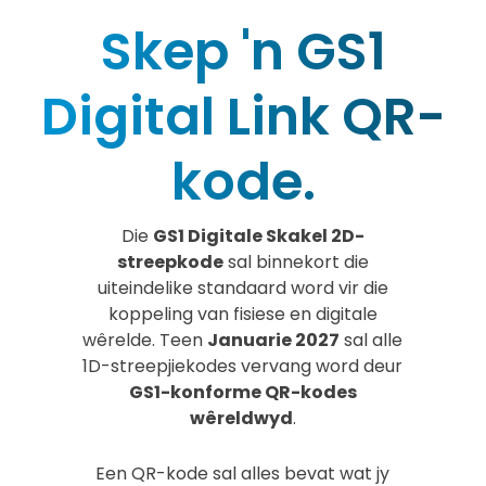
Skep 'n GS1
Digital Link QR-
kode.
Die
GS1 Digitale Skakel 2D-
streepkode
sal binnekort die
uiteindelike standaard word vir die
koppeling van fisiese en digitale
wêrelde. Teen
Januarie 2027
sal alle
1D-streepjiekodes vervang word deur
GS1-konforme QR-kodes
wêreldwyd
.
Een QR-kode sal alles bevat wat jy