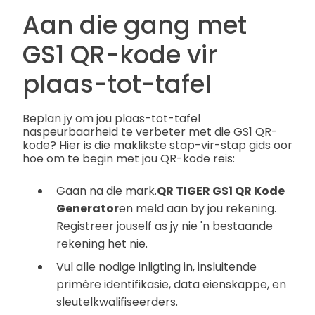
Aan die gang met
GS1 QR-kode vir
plaas-tot-tafel
Beplan jy om jou plaas-tot-tafel
naspeurbaarheid te verbeter met die GS1 QR-
kode? Hier is die maklikste stap-vir-stap gids oor
hoe om te begin met jou QR-kode reis:
Gaan na die mark.
QR TIGER GS1 QR Kode
Generator
en meld aan by jou rekening.
Registreer jouself as jy nie 'n bestaande
rekening het nie.
Vul alle nodige inligting in, insluitende
primêre identifikasie, data eienskappe, en
sleutelkwalifiseerders.