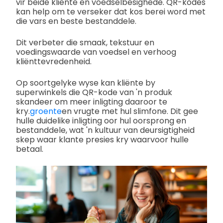
vir beide kliënte en voedselbesighede. QR-kodes
kan help om te verseker dat kos berei word met
die vars en beste bestanddele.
Dit verbeter die smaak, tekstuur en
voedingswaarde van voedsel en verhoog
kliënttevredenheid.
Op soortgelyke wyse kan kliënte by
superwinkels die QR-kode van 'n produk
skandeer om meer inligting daaroor te
kry.
groente
en vrugte met hul slimfone. Dit gee
hulle duidelike inligting oor hul oorsprong en
bestanddele, wat 'n kultuur van deursigtigheid
skep waar klante presies kry waarvoor hulle
betaal.