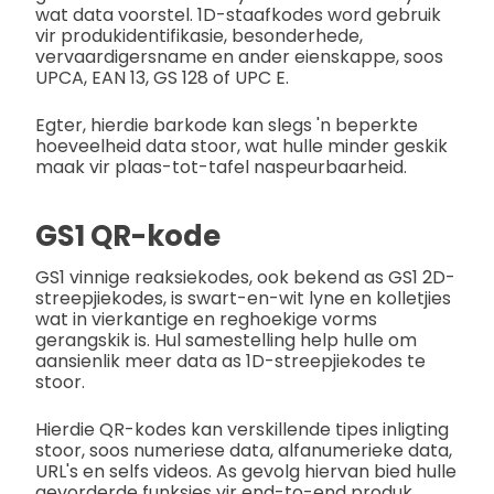
wat data voorstel. 1D-staafkodes word gebruik
vir produkidentifikasie, besonderhede,
vervaardigersname en ander eienskappe, soos
UPCA, EAN 13, GS 128 of UPC E.
Egter, hierdie barkode kan slegs 'n beperkte
hoeveelheid data stoor, wat hulle minder geskik
maak vir plaas-tot-tafel naspeurbaarheid.
GS1 QR-kode
GS1 vinnige reaksiekodes, ook bekend as GS1 2D-
streepjiekodes, is swart-en-wit lyne en kolletjies
wat in vierkantige en reghoekige vorms
gerangskik is. Hul samestelling help hulle om
aansienlik meer data as 1D-streepjiekodes te
stoor.
Hierdie QR-kodes kan verskillende tipes inligting
stoor, soos numeriese data, alfanumerieke data,
URL's en selfs videos. As gevolg hiervan bied hulle
gevorderde funksies vir end-to-end produk