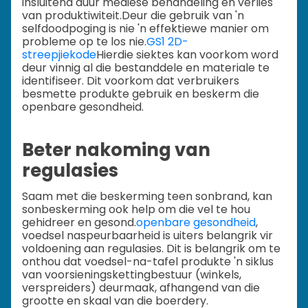
insluitend duur mediese behandeling en verlies
van produktiwiteit.
Deur die gebruik van 'n
selfdoodpoging is nie 'n effektiewe manier om
probleme op te los nie.
GS1 2D-
streepjiekode
Hierdie siektes kan voorkom word
deur vinnig al die bestanddele en materiale te
identifiseer. Dit voorkom dat verbruikers
besmette produkte gebruik en beskerm die
openbare gesondheid.
Beter nakoming van
regulasies
Saam met die beskerming teen sonbrand, kan
sonbeskerming ook help om die vel te hou
gehidreer en gesond.
openbare gesondheid
,
voedsel naspeurbaarheid is uiters belangrik vir
voldoening aan regulasies. Dit is belangrik om te
onthou dat voedsel-na-tafel produkte 'n siklus
van voorsieningskettingbestuur (winkels,
verspreiders) deurmaak, afhangend van die
grootte en skaal van die boerdery.