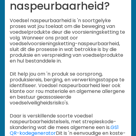
naspeurbaarheid?
Voedsel naspeurbaarheid is 'n soortgelyke
proses wat jou toelaat om die beweging van
voedselprodukte deur die voorsieningsketting te
volg. Wanneer ons praat oor
voedselvoorsieningsketting-naspeurbaarheid,
sluit dit die prosesse in wat betrokke is by die
produksie en verspreiding van voedselprodukte
en hul bestanddele in.
Dit help jou om 'n produk se oorsprong,
produksiereis, berging, en verwerkingsstappe te
identifiseer. Voedsel naspeurbaarheid leer ook
klante oor rou materiale en algemene allergene
en bestuur geassosieerde
voedselveiligheidsrisiko's.
Daar is verskillende soorte voedsel
naspeurbaarheidstelsels, met strepieskode-
skandering wat die mees algemene een is.
GS1
QR-kodegenerator
Dit is 'n eenvoudige en koste-