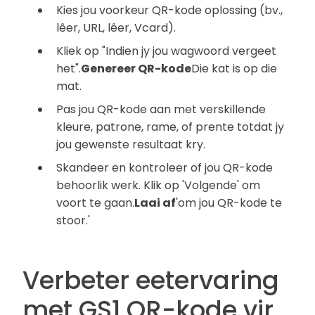
Kies jou voorkeur QR-kode oplossing (bv.,
lêer, URL, lêer, Vcard).
Kliek op "Indien jy jou wagwoord vergeet
het".
Genereer QR-kode
Die kat is op die
mat.
Pas jou QR-kode aan met verskillende
kleure, patrone, rame, of prente totdat jy
jou gewenste resultaat kry.
Skandeer en kontroleer of jou QR-kode
behoorlik werk. Klik op 'Volgende' om
voort te gaan.
Laai af
'om jou QR-kode te
stoor.'
Verbeter eetervaring
met GS1 QR-kode vir