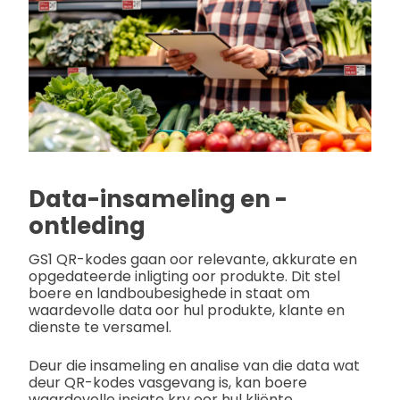
Data-insameling en -
ontleding
GS1 QR-kodes gaan oor relevante, akkurate en
opgedateerde inligting oor produkte. Dit stel
boere en landboubesighede in staat om
waardevolle data oor hul produkte, klante en
dienste te versamel.
Deur die insameling en analise van die data wat
deur QR-kodes vasgevang is, kan boere
waardevolle insigte kry oor hul kliënte,