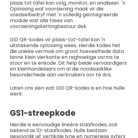
plaas tot tafel kan volg, monitor, en analiseer. 'n
Oplossing wat voorsiening maak vir die
voedselbedryf met 'n volledig geïntegreerde
module wat alle fases van
voorsieningskettingbestuur dek.
GS1 QR-kodes vir plaas-tot-tafel kan 'n
uitstekende oplossing wees. Hierdie kodes het
die unieke vermoë om groot hoeveelhede data
binne klein vierkante en reghoekige vorms te
stoor en te enkode. Dit help beide vervaardigers
en kleinhandelaars om al die noodsaaklike
besonderhede aan verbruikers oor te dra.
Laten ons sien wat GS1 QR-kodes is en hoe hulle
werk:
GS1-streepkode
Hierdie is eenvoudige lineêre staafkodes, ook
bekend as 1D-staafkodes. Hulle bestaan ​​
gewoonlik uit vertikale lyne en numeriese syfers