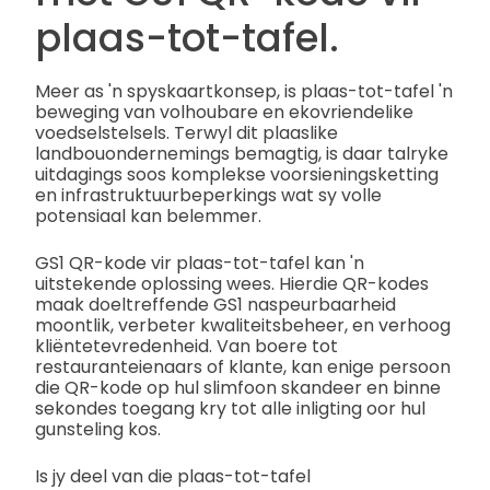
plaas-tot-tafel.
Meer as 'n spyskaartkonsep, is plaas-tot-tafel 'n
beweging van volhoubare en ekovriendelike
voedselstelsels. Terwyl dit plaaslike
landbouondernemings bemagtig, is daar talryke
uitdagings soos komplekse voorsieningsketting
en infrastruktuurbeperkings wat sy volle
potensiaal kan belemmer.
GS1 QR-kode vir plaas-tot-tafel kan 'n
uitstekende oplossing wees. Hierdie QR-kodes
maak doeltreffende GS1 naspeurbaarheid
moontlik, verbeter kwaliteitsbeheer, en verhoog
kliëntetevredenheid. Van boere tot
restauranteienaars of klante, kan enige persoon
die QR-kode op hul slimfoon skandeer en binne
sekondes toegang kry tot alle inligting oor hul
gunsteling kos.
Is jy deel van die plaas-tot-tafel