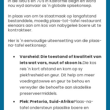
in die 1960's en 70's in Kalifornië begin en word
nou wyd aanvaar as 'n globale spisekonsep.
In plaas van om te staatmaak op langafstand
bestanddele, moedig plaas-tot-tafel restaurant
eienaars aan om kos van nabygeleë boere uit te
kontrakteer.
Hier is 'n eenvoudige uiteensetting van die plaas-
na-tafel eetkonsep:
Varsheid: Die toestand of kwaliteit van
iets wat vars, nuut of skoon is.
Die kos
reis 'n kort afstand en kom op sy
piekfresheid en geur. Dit help om meer
voedingstowwe en geur te behou en
verwyder die behoefte aan skadelike
preserveermiddels.
Plek: Pretoria, Suid-Afrika
Plaas-na-
tafel ondersteun plaaslike boere en