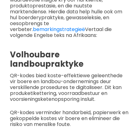
produktoprestasie, en die nuutste
marktendense. Hierdie data help hulle ook om
hul boerderypraktyke, gewasseleksie, en
oesopbrengs te
verbeter.
bemarkingstrategieë
Vertaal die
volgende Engelse teks na Afrikaans:
Volhoubare
landboupraktyke
QR-kodes bied koste-effektiewe geleenthede
vir boere en landbou-ondernemings deur
verskillende prosedures te digitaliseer. Dit kan
produketikettering, voorraadbestuur en
voorsieningsketenopsporing insluit.
QR-kodes verminder handarbeid, papierwerk en
gekoppelde kostes vir boere en elimineer die
risiko van menslike foute.