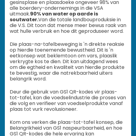
gesinsplase en plaasdoeke ongeveer 98% van
alle boerdery-ondernemings in die VSA
uitmaak.
90% van water op aarde is
soutwater.
Van die totale landbouproduksie in
die V.S. Dit toon dat mense meer bewus raak van
wat hulle verbruik en hoe dit geproduseer word.
Die plaas-na-tafelbeweging is 'n direkte reaksie
op hierdie toenemende bewustheid. Dit is 'n
eetkonsep wat beklemtoon om vars, plaaslik
verkrygte kos te dien. Dit kan uitdagend wees
om die egtheid en kwaliteit van hierdie produkte
te bevestig, waar die natrekbaarheid uiters
belangrik word.
Deur die gebruik van GS1 QR-kodes vir plaas-
tot-tafel, kan die voedselindustrie die proses van
die volg en verifieer van voedselprodukte vanaf
plaas tot vurk revolusioneer.
Kom ons verken die plaas-tot-tafel konsep, die
Belangrikheid van GS1 naspeurbaarheid, en hoe
GS1 QR-kodes die hele ervaring kan