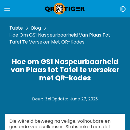
Tuiste
Blog
Hoe Om GS1 Naspeurbaarheid Van Plaas Tot
Tafel Te Verseker Met QR-Kodes
Hoe om GS1 Naspeurbaarheid
van Plaas tot Tafel te verseker
met QR-kodes
Deur
:
Zel
Opdate
:
June 27, 2025
Die wêreld beweeg na veilige, volhoubare en
gesonde voedselkeuses. Statistieke toon dat