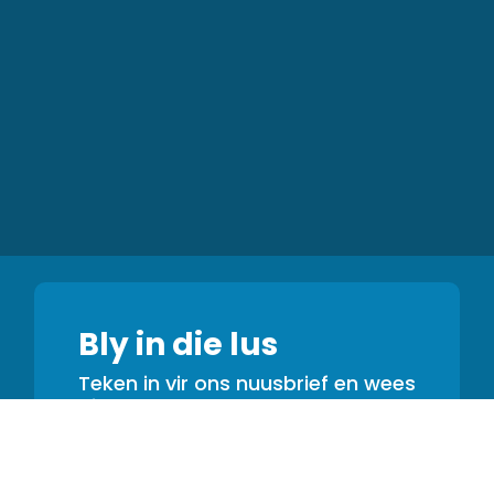
Bly in die lus
Teken in vir ons nuusbrief en wees
die eerste om te hoor van
promosies, opdaterings en wenke