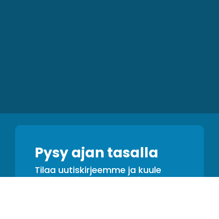
Pysy ajan tasalla
Tilaa uutiskirjeemme ja kuule
ensimmäisenä tarjouksista,
päivityksistä ja vinkeistä