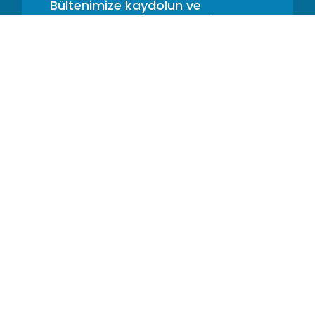
Bültenimize kaydolun ve
tanıtımları, güncellemeleri ve
ipuçlarını ilk duyan siz olun
Kaynaklar
GS1 2D Barkod
Barkod Takip Sistemi
GS1 Ürün Kimliği
Takip için GS1 QR kodu
GS1 QR kodu Tedarik Zinciri
Çiftlikten Sofraya GS1 QR kodu