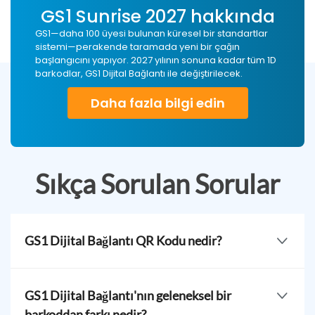
GS1 Sunrise 2027 hakkında
GS1—daha 100 üyesi bulunan küresel bir standartlar
sistemi—perakende taramada yeni bir çağın
başlangıcını yapıyor. 2027 yılının sonuna kadar tüm 1D
barkodlar, GS1 Dijital Bağlantı ile değiştirilecek.
Daha fazla bilgi edin
Sıkça Sorulan Sorular
GS1 Dijital Bağlantı QR Kodu nedir?
Bir GS1 Dijital Bağlantı QR Kodu—aynı zamanda 2D
barkod olarak da bilinir—fiziksel ürünleri küresel
GS1 Dijital Bağlantı'nın geleneksel bir
standartlar kullanarak çevrimiçi bilgilere bağlayan
barkoddan farkı nedir?