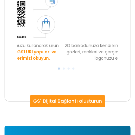
ak ürün
2D barkodunuza kendi kimliğinizi verin; deseni,
2'si bi
arı ve
gözleri, renkleri ve çerçeveyi kişiselleştirin ve
hem de t
un.
logonuzu ekleyin.
akı
GS1 Dijital Bağlantı oluşturun