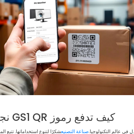
كيف تدفع رموز GS1 QR نجاح التصنيع
صناعة التصنيع
شكرًا لتنوع استخداماتها. تتبع ال