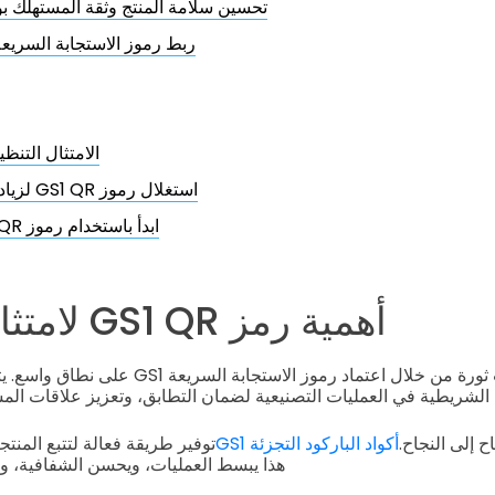
تحسين سلامة المنتج وثقة المستهلك بواسط
ربط رموز الاستجابة السريع
الامتثال التنظيمي
استغلال رموز GS1 QR لزيادة رؤية سلسلة التوريد
ابدأ باستخدام رموز GS1 QR لامتثال الصناعة
أهمية رمز GS1 QR لامتثال الصناعة
تعيش الصناعات ثورة من خلال اعتماد رموز الاستج
الشريطية في العمليات التصنيعية لضمان التطابق، وتعزيز علاقات المست
ح إلى النجاح.
أكواد الباركود التجزئة GS1
توفير طريقة فعالة لتتبع المنتج
هذا يبسط العمليات، ويحسن الشفافية، ويع