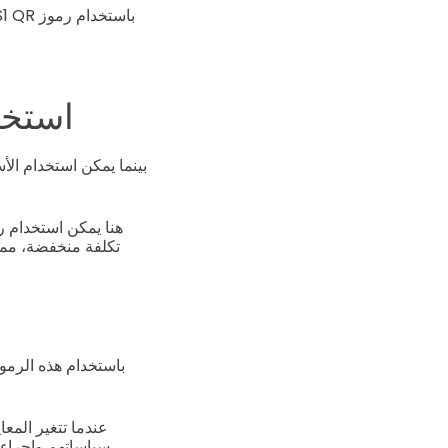
استخدام رموز  QR
تكلفة منخفضة، مما
باستخدام هذه الرموز
عندما تتغير المع
سياساتهم وإجراءات