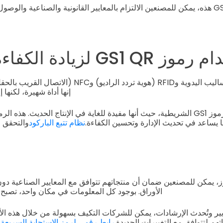
باستخدام رموز GS1 QR هذه، يمكن للمصنعين الالتزام بالمعايير القانونية والصناعية وال
GS1 لزيادة الكفاءة والامتثال
بينما يمكن استخدام الأساليب اليدوية وRFID (هوية تردد الر
إنها أداة شهيرة، لكنها 
 يساعد في تحديث الإدارة وتحسين الكفاءة.
نظام تتبع الباركود
والتحقق 
، يمكن للمصنعين ضمان أن منتجاتهم تتوافق مع المعايير الصناعية دون
الأوراق. بوجود كل المعلومات في مكان واحد، تصبح 
ايير وتُحدث الإرشادات، يمكن للشركات التكيف بسهولة من خلال هذه الأ
هم لتتوافق مع التغييرات الجديدة.
رابط رقمي لرمز الاستجابة السريعة
ل