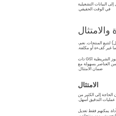
وصول إلى البيانات التشغيلية
في الوقت الحقيقي.
اديو) وNFC (الاتصال القريب بالحقل) لتتبع المنتجات. نعم،
إما غير كفءة أو مكلفة.
هنا يمكن استخدام رموز GS1 الشريطية، حيث أنها مفيدة للغاية في الإنتاج الحديث. هذه الرموز الشريطية GS1 ذات
من العناصر بسهولة مع
ضمان الامتثال.
الامتثال
 الحاجة إلى الكثير من
عمليات التدقيق أسهل.
داة. يمكنهم فقط تعديل
تحديث رموز منتجاتهم.