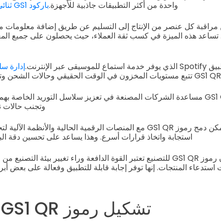
واحدة من أكثر التطبيقات جاذبية للأجهزة.
باركود GS1 ثنائي الأبعاد
مراقبة كل عنصر من الإنتاج إلى التسليم عن طريق إضافة معلومات م
. تساعد هذه الميزة في كسب ثقة العملاء، حيث يحصلون على جميع ال
عبر الإنترنت.
إدارة سل
GS1 QR تتبع مستويات المخزون في الوقت الحقيقي وحالات الشحن وتقدم الإنتاج أسهل بكثير.
يمكن أيضًا لرموز GS1 QR مساعدة الشركات المصنعة في تعزيز سلاسل التوريد الخاص
وتجنب حالات ن
علاوة على ذلك، يمكن دمج رموز GS1 QR مع المنصات الرقمية الحالية والأنظ
استجابة واتخاذ قرارات أسرع. وهذا يساعد على تحسين دقة البي
ليس هناك سر في أن رموز GS1 QR للتصنيع تعتبر القوة الدافعة وراء تغيير بيئة ال
استدعاء المنتجات. إنها توفر إجابة قابلة للتطبيق وفعالة على بعض أب
تشكيل رموز GS1 QR في الإنتاج