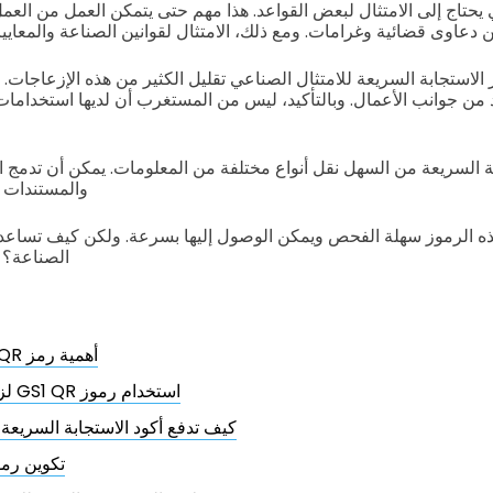
حتاج إلى الامتثال لبعض القواعد. هذا مهم حتى يتمكن العمل من العم
دعاوى قضائية وغرامات. ومع ذلك، الامتثال لقوانين الصناعة والمعايير
 الاستجابة السريعة للامتثال الصناعي تقليل الكثير من هذه الإزعاجات.
 من جوانب الأعمال. وبالتأكيد، ليس من المستغرب أن لديها استخدامات
ة السريعة من السهل نقل أنواع مختلفة من المعلومات. يمكن أن تدمج ا
والمستندات وملفات F
ه الرموز سهلة الفحص ويمكن الوصول إليها بسرعة. ولكن كيف تساعد 
الصناعة؟ د
أهمية رمز GS1 QR لامتثال الصناعة
استخدام رموز GS1 QR لزيادة الكفاءة والامتثال
كيف تدفع أكود الاستجابة السريعة من GS1 نجاح ال
تكوين رموز GS1 QR في ا