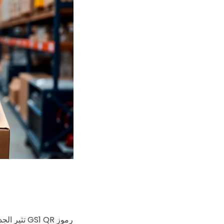
رموز GS1 QR تثير الجدل في عالم التكنولوجيا.