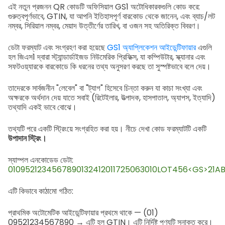
এই নতুন প্রজনন QR কোডটি অফিসিয়াল GS1 অটোধিকারকগুলি কোড করে:
গুরুত্বপূর্ণভাবে, GTIN, যা আপনি ইতিহাসপূর্ণ বারকোড থেকে জানেন, এবং ব্যাচ/লট
নম্বর, সিরিয়াল নম্বর, মেয়াদ উত্তীর্ণের তারিখ, বা ওজন সহ অতিরিক্ত বিবরণ।
ডেটা ফরম্যাট এবং সংগ্রহণ করা হয়েছে
GS1 অ্যাপ্লিকেশন আইডেন্টিফায়ার
এগুলি
হল জিএস1 দ্বারা স্ট্যান্ডার্ডাইজড নিউমেরিক প্রিফিক্স, যা কম্পিউটার, স্ক্যানার এবং
সফটওয়্যারকে বারকোডে কি ধরনের তথ্য অনুসরণ করছে তা সুস্পষ্টভাবে বলে দেয়।
তাদেরকে সার্বজনীন "লেবেল" বা "ট্যাগ" হিসেবে চিন্তা করুন যা কাচা সংখ্যা এবং
অক্ষরকে অর্থদান দেয় যাতে সবাই (রিটেইলার, উত্পাদক, হাসপাতাল, অ্যাপস, ইত্যাদি)
তথ্যাদি একই ভাবে বোঝে।
তথ্যটি পরে একটি স্ট্রিংয়ে সংগ্রহিত করা হয়। নীচে দেখা কোড ফরম্যাটটি একটি
উপাদান স্ট্রিং।
স্যাম্পল এনকোডেড ডেটা:
0109521234567890132412011725063010LOT456<GS>21AB
এটি কিভাবে কাঠামো গঠিত:
প্রাথমিক অটোমেটিক আইডেন্টিফায়ার প্রথমে থাকে — (01)
09521234567890 → এটি হল GTIN। এটি নির্দিষ্ট পণ্যটি সনাক্ত করে।