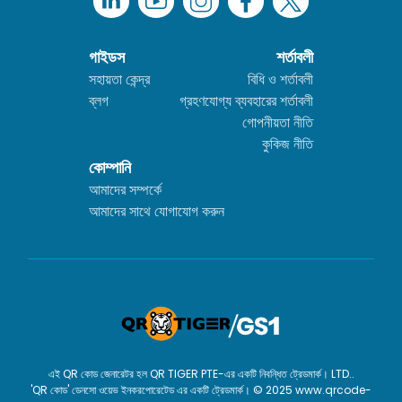
গাইডস
শর্তাবলী
সহায়তা কেন্দ্র
বিধি ও শর্তাবলী
ব্লগ
গ্রহণযোগ্য ব্যবহারের শর্তাবলী
গোপনীয়তা নীতি
কুকিজ নীতি
কোম্পানি
আমাদের সম্পর্কে
আমাদের সাথে যোগাযোগ করুন
এই QR কোড জেনারেটর হল QR TIGER PTE-এর একটি নিবন্ধিত ট্রেডমার্ক। LTD..
'QR কোড' ডেনসো ওয়েভ ইনকরপোরেটেড এর একটি ট্রেডমার্ক। © 2025 www.qrcode-