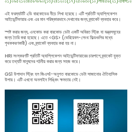
০১)০৯৫২১২৩৪৫৬৭৮৯০(১৩)২৪১২০১(১৭)২৫০৬৩০(১০)লট৪৫৬(২১)এবিসি১২
এই ফরম্যাটটি ২ডি বারকোডের নীচে লিখা হয়েছে। এটি প্রতিটি অ্যাপ্লিকেশন
আইডেন্টিফায়ার এবং এর মান পরিষ্কারভাবে দেখানোর জন্য ব্র্যাকেট ব্যবহার করে।
স্পষ্ট করার জন্য, এনকোড করা বারকোড ডেটা একটি অবিরত স্ট্রিং যা যন্ত্রসমূহের
জন্য তৈরি করা হয়েছে। এতে <GS> (ভেরিয়েবল-লেংথ ফিল্ডগুলির মধ্যে
পৃথককরণকারী) এবং ব্র্যাকেট ব্যবহার করা হয় না।
HRI সংস্করণটি প্রতিটি অ্যাপ্লিকেশন আইডেন্টিফায়ারের চারপাশে ব্র্যাকেট যুক্ত
করে তথ্যটি মানুষদের পঠনীয় করার জন্য সহজ করে।
GS1 উপাদান স্ট্রিং হল জিএস1-অনুগত বারকোডে ডেটা সাজানোর ঐতিহাসিক
উপায়। এটি এখনো অনলাইন লিঙ্কিং ক্ষমতায় নেই।