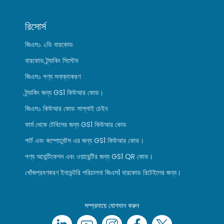
রিসোর্স
জিএস১ ২ডি বারকোড
বারকোড ট্র্যাকিং সিস্টেম
জিএস১ পণ্য সনাক্তকরণ
ট্র্যাকিং জন্য GS1 কিউআর কোড।
জিএস১ কিউআর কোড সাপ্লাই চেইন
ফার্ম থেকে টেবিলের জন্য GS1 কিউআর কোড
পার্ট এবং কম্পোনেন্টস এর জন্য GS1 কিউআর কোড।
পণ্য অথেন্টিকেশন এবং ওয়ারেন্টির জন্য GS1 QR কোড।
খোঁজপ্রবণকরণ ইনভেন্টরি পরিচালনা জিএস1 বারকোড রিটেইলের জন্য।
সম্প্রদায়ে যোগদান করুন