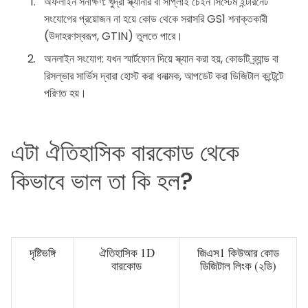
অফলাইন সনাক্ষণ: খুদ্রা স্ক্যানার বা সাপ্লাই চেইন সিস্টেম ইন্টারনেট
সংযোগের প্রয়োজন না হয়ে কোড থেকে সরাসরি GS1 শনাক্তকারী
(উদাহরণস্বরূপ, GTIN) তুলতে পারে।
অনলাইন সংযোগ: যখন স্মার্টফোন দিয়ে স্ক্যান করা হয়, কোডটি ব্র্যান্ড বা
রিসল্ভার সার্ভিস দ্বারা হোস্ট করা ধনাত্মক, আপডেট করা ডিজিটাল কন্টেন্টে
পরিণত হয়।
এটা ঐতিহাসিক বারকোড থেকে
কিভাবে ভাল তা কি হল?
দৃষ্টিভঙ্গি
ঐতিহাসিক 1D
জিএস1 কিউআর কোড
বারকোড
ডিজিটাল লিংক (২ডি)