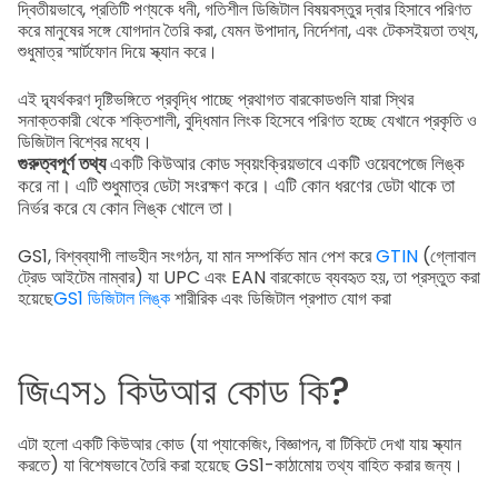
দ্বিতীয়ভাবে, প্রতিটি পণ্যকে ধনী, গতিশীল ডিজিটাল বিষয়বস্তুর দ্বার হিসাবে পরিণত
করে মানুষের সঙ্গে যোগদান তৈরি করা, যেমন উপাদান, নির্দেশনা, এবং টেকসইয়তা তথ্য,
শুধুমাত্র স্মার্টফোন দিয়ে স্ক্যান করে।
এই দ্ব্যর্থকরণ দৃষ্টিভঙ্গিতে প্রবৃদ্ধি পাচ্ছে প্রথাগত বারকোডগুলি যারা স্থির
সনাক্তকারী থেকে শক্তিশালী, বুদ্ধিমান লিংক হিসেবে পরিণত হচ্ছে যেখানে প্রকৃতি ও
ডিজিটাল বিশ্বের মধ্যে।
গুরুত্বপূর্ণ তথ্য
একটি কিউআর কোড স্বয়ংক্রিয়ভাবে একটি ওয়েবপেজে লিঙ্ক
করে না। এটি শুধুমাত্র ডেটা সংরক্ষণ করে। এটি কোন ধরণের ডেটা থাকে তা
নির্ভর করে যে কোন লিঙ্ক খোলে তা।
GS1, বিশ্বব্যাপী লাভহীন সংগঠন, যা মান সম্পর্কিত মান পেশ করে
GTIN
(গ্লোবাল
ট্রেড আইটেম নাম্বার) যা UPC এবং EAN বারকোডে ব্যবহৃত হয়, তা প্রস্তুত করা
হয়েছে
GS1 ডিজিটাল লিঙ্ক
শারীরিক এবং ডিজিটাল প্রপাত যোগ করা
জিএস১ কিউআর কোড কি?
এটা হলো একটি কিউআর কোড (যা প্যাকেজিং, বিজ্ঞাপন, বা টিকিটে দেখা যায় স্ক্যান
করতে) যা বিশেষভাবে তৈরি করা হয়েছে GS1-কাঠামোয় তথ্য বাহিত করার জন্য।