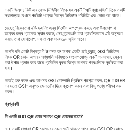
একটি জিএস১ কিউআর কোড ডিজিটাল লিংক সহ একটি "স্মার্ট প্যাকেজিং" দিকে একটি
স্থানান্তর যেখানে প্রতিটি পণ্যের নিজস্ব ডিজিটাল পরিচিতি এবং হোমপেজ থাকে।
যেহেতু বিক্রেতারা ২ডি স্ক্যানিং জন্য সিস্টেম আপগ্রেড করছে এবং উপভোগ বা
তথ্যের জন্য প্যাকেজ স্ক্যান করছে, সেই ব্র্যান্ডগুলি যারা প্রাথমিকভাবে এটি অনুসরণ
করছে তারা যোগাযোগ, দক্ষতা এবং মানদণ্ডে সুবিধা পাবে।
আপনি যদি একটি বিশ্বব্যাপী উত্পাদক হন অথবা একটি ছোট ব্র্যান্ড, GS1 ডিজিটাল
লিংক QR কোড আপনার পণ্যগুলি ভবিষ্যতে সংযোগযোগ্য একটি মানসম্মত, স্কেল
করা উপায় প্রদান করে যাতে প্রতিদিন যুক্ত বিশ্বে আপনার পণ্যগুলিকে সুরক্ষিত করা
যায়।
আজই শুরু করুন এবং আপনার GS1 কোম্পানি প্রিফিক্স প্রাপ্ত করুন, QR TIGER
এর মতো GS1-অনুগত জেনারেটর দিয়ে প্রয়োগ করুন এবং কিছু পণ্যে পরীক্ষা শুরু
করুন।
প্রশ্নাবলী
কি একটি GS1 QR কোড সাধারণ QR কোডের মতো?
না। একটি সাধারণ QR কোডে যে কোন ডেটা থাকতে পারে, যখন GS1 QR কোডে