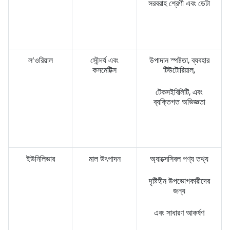
সরবরাহ শ্রেণী এবং ডেটা
ল’ওরিয়াল
সৌন্দর্য এবং
উপাদান স্পষ্টতা, ব্যবহার
কসমেটিক্স
টিউটোরিয়াল,
টেকসইবিলিটি, এবং
ব্যক্তিগত অভিজ্ঞতা
ইউনিলিভার
মাল উৎপাদন
অ্যাক্সেসিবল পণ্য তথ্য
দৃষ্টিহীন উপভোগকারীদের
জন্য
এবং সাধারণ আকর্ষণ