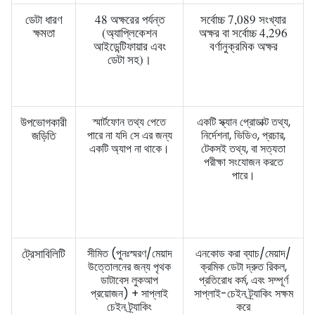
ডেটা ধারণ
48 অক্ষরের পর্যন্ত
সর্বোচ্চ 7,089 সংখ্যার
ক্ষমতা
(অ্যাপ্লিকেশন
অক্ষর বা সর্বোচ্চ 4,296
আইডেন্টিফায়ার এবং
বর্ণানুক্রমিক অক্ষর
ডেটা সহ)।
উপভোগকারী
স্মার্টফোন তথ্য পেতে
একটি স্ক্যান প্রোডাক্ট তথ্য,
জড়িতি
পারে না যদি সে এর জন্য
নির্দেশনা, ভিডিও, প্রচার,
একটি অ্যাপ না থাকে।
টেকসই তথ্য, বা সত্যতা
পরীক্ষা সংযোজন করতে
পারে।
ট্রেসাবিলিটি
সীমিত (পুনঃস্মরণ/মেয়াদ
এনকোড করা ব্যাচ/মেয়াদ/
উত্তোলনের জন্য পৃথক
ক্রমিক ডেটা দ্রুত রিকল,
ডাটাবেস লুকআপ
প্রতিরোধ কর্ম, এবং সম্পূর্ণ
প্রয়োজন) + সাপ্লাই
সাপ্লাই-চেইন ট্র্যাকিং সক্ষম
চেইন ট্র্যাকিং
করে