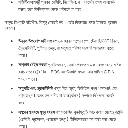
গতিশীল সামগ্রী
প্রচার, রেসিপি, নির্দেশিকা, বা এলার্জেন তথ্য আপডেট
করুন, তবে ফিজিক্যাল কোড পরিবর্তন না করে।
লক্ষ্য: লিঙ্কটি গতিশীল, কিন্তু কোডটি নয়। ডেটা কিউআর কোড ইমেজে প্রভাব
ফেলে।
উন্নত উপভোগকারী সংযোগ
কেনাদাররা পণ্যের গল্প, টেকসইবিলিটি বিবরণ,
ট্রেসেবিলিটি, পুষ্টিগত তথ্য, বা সত্যতা পরীক্ষা সরাসরি অ্যাক্সেস পাতে
পারে।
সাপ্লাই চেইন দক্ষতা
পুনঃচিত্রায়ন, মেয়াদ প্রবন্ধন এবং ফেরৎ জন্য সঠিক
ব্যাচ স্তরের ট্র্যাকিং। POS সিস্টেমগুলি এখনও অফলাইনে GTIN
পড়তে পারে।
অনুগতি এবং ট্রেসাবিলিটি
খাদ্য নিরাপত্তা, ডিজিটাল পণ্য পাসপোর্ট, এবং
পণ্য তথ্য (যেমন: মদ পানীয় বা ইলেক্ট্রনিক্স) সম্পর্কে বিধিমালা সমর্থন
করে।
সময়ের মাধ্যমে মূল্য সংরক্ষণ
প্যাকেজিং পুনর্বস্তুতি খরচ কমান যেহেতু কন্টেন্ট
(রেসিপি, প্রমোশন, এলার্জেন তথ্য) ডিজিটালভাবে আপডেট করা যেতে
পারে।