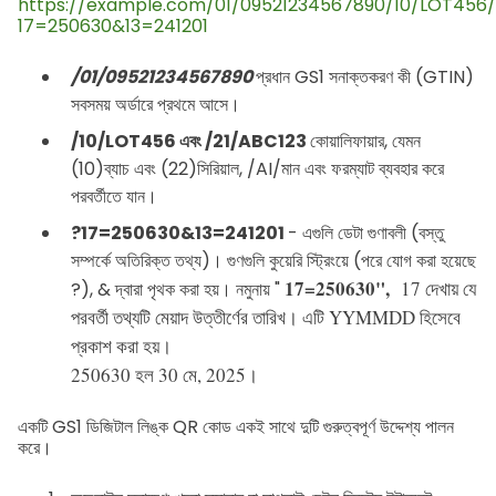
https://example.com/01/09521234567890/10/LOT456/
17=250630&13=241201
/01/09521234567890
প্রধান GS1 সনাক্তকরণ কী (GTIN)
সবসময় অর্ডারে প্রথমে আসে।
/10/LOT456 এবং /21/ABC123
কোয়ালিফায়ার, যেমন
(10)ব্যাচ এবং (22)সিরিয়াল, /AI/মান এবং ফরম্যাট ব্যবহার করে
পরবর্তীতে যান।
?17=250630&13=241201
-
এগুলি ডেটা গুণাবলী (বস্তু
সম্পর্কে অতিরিক্ত তথ্য)।
গুণগুলি কুয়েরি স্ট্রিংয়ে (পরে যোগ করা হয়েছে 
17=250630",
17 দেখায় যে
?), & দ্বারা পৃথক করা হয়। নমুনায় " 
পরবর্তী তথ্যটি মেয়াদ উত্তীর্ণের তারিখ। এটি YYMMDD হিসেবে
প্রকাশ করা হয়।
250630 হল 30 মে, 2025।
একটি GS1 ডিজিটাল লিঙ্ক QR কোড একই সাথে দুটি গুরুত্বপূর্ণ উদ্দেশ্য পালন
করে।