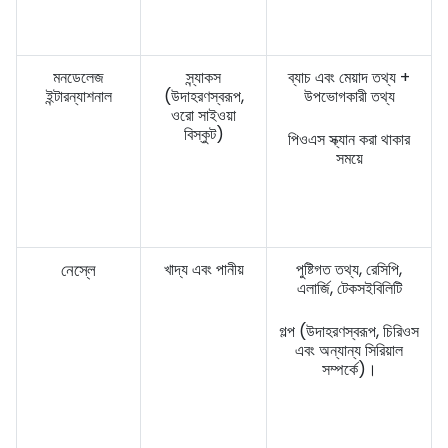
মনডেলেজ
স্ন্যাকস
ব্যাচ এবং মেয়াদ তথ্য +
ইন্টারন্যাশনাল
(উদাহরণস্বরূপ,
উপভোগকারী তথ্য
ওরো সাইওয়া
বিস্কুট)
পিওএস স্ক্যান করা থাকার
সময়ে
নেস্লে
খাদ্য এবং পানীয়
পুষ্টিগত তথ্য, রেসিপি,
এলার্জি, টেকসইবিলিটি
গল্প (উদাহরণস্বরূপ, চিরিওস
এবং অন্যান্য সিরিয়াল
সম্পর্কে)।