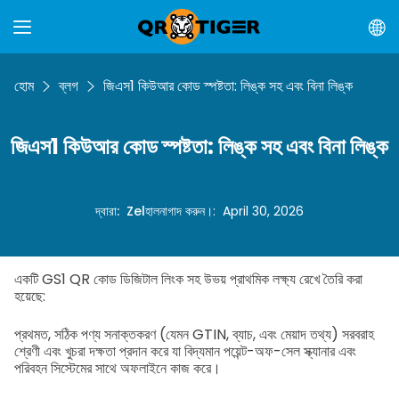
হোম
ব্লগ
জিএস1 কিউআর কোড স্পষ্টতা: লিঙ্ক সহ এবং বিনা লিঙ্ক
জিএস1 কিউআর কোড স্পষ্টতা: লিঙ্ক সহ এবং বিনা লিঙ্ক
দ্বারা
:
Zel
হালনাগাদ করুন।
:
April 30, 2026
একটি GS1 QR কোড ডিজিটাল লিংক সহ উভয় প্রাথমিক লক্ষ্য রেখে তৈরি করা
হয়েছে:
প্রথমত, সঠিক পণ্য সনাক্তকরণ (যেমন GTIN, ব্যাচ, এবং মেয়াদ তথ্য) সরবরাহ
শ্রেণী এবং খুচরা দক্ষতা প্রদান করে যা বিদ্যমান পয়েন্ট-অফ-সেল স্ক্যানার এবং
পরিবহন সিস্টেমের সাথে অফলাইনে কাজ করে।