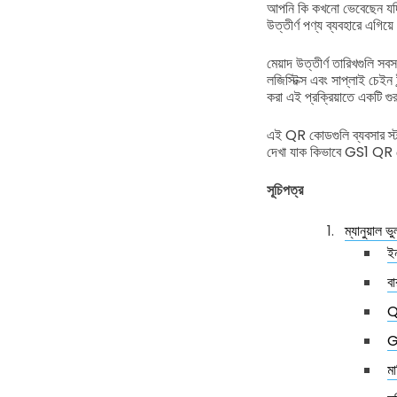
আপনি কি কখনো ভেবেছেন যদি আ
উত্তীর্ণ পণ্য ব্যবহারে এগিয
মেয়াদ উত্তীর্ণ তারিখগুলি 
লজিস্টিক্স এবং সাপ্লাই চেইন 
করা এই প্রক্রিয়াতে একটি গুরু
এই QR কোডগুলি ব্যবসার স্টক
দেখা যাক কিভাবে GS1 QR কোড 
সূচিপত্র
ম্যানুয়াল 
ইন
বা
Q
G
মা