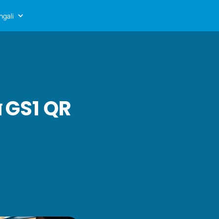
ngali
জন্য GS1 QR