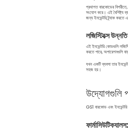
প্রথাগত বারকোডের বিপরীতে
সংযোগ করে। এই বৈশিষ্ট্য ব্
জন্য ইনভেন্টরি ট্র্যাক করত
লজিস্টিক্সে উন্নত
এই ইনভেন্টরি কোডগুলি লজিস্ট
করতে পারে, অপারেশনগুলি বাড
যখন একটি ব্যবসা তার ইনভেন্টর
সহজ হয়।
উদ্যোগগুলি প
GS1 বারকোড এবং ইনভেন্টরি 
ফার্মাসিউটিক্যালস: