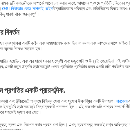
মক দুটি ক্যারেক্টারের সম্পর্কে আলোচনা করার আগে, আমাদের প্রথমে প্রতিটি চরিত্রের প্রক
ই।
GS1 কিউআর কোড সাপ্লাই চেইন
বিস্তারিতভাবে পরিবহন এবং লজিস্টিক্সের বিষয়ে আর
ু ধারণা থাকা গুরুত্বপূর্ণ।
ের বিবর্তন
হন ব্যবস্থাপনা একটি কঠিন এবং সময়সাপেক্ষ কাজ ছিল যা কলম এবং কাগজের সাথে জড়িত ছ
মানব ভুলের দিকেও সহায়ক হত।
রসারিত হয়েছিল, এবং এর সাথে সরবরাহ শ্রেণী এবং মজুতগুলি ও উন্নতি পেয়েছিল! এই অসীম
্য, একটি নতুন উন্নতি ম্যানেজমেন্ট খেলার প্রতিষ্ঠান প্রতিষ্ঠার জন্য একটি নতি প্রতিষ্ঠার 
 প্রগতির একটি প্রায়শব্দিক.
বস্থা এবং ইন্টারনেটে মাধ্যমে বিভিন্ন সেবা এবং সুযোগ উপলব্ধির একটি উদাহরণ।
বারকোড
এ
ক ইনভেন্টরি ম্যানেজমেন্টে সিদ্ধান্তকারী পদক্ষেপ ছিল। এই বারকোডগুলি পণ্যের সম্পর্কে স
হার করে সহজেই স্ক্যান করা যেত।
মুক্ত, দ্রুত এবং নিরাপদ করার প্রথম ধাপ ছিল। এখন, ব্যবসাসমূহ সহজেই তথ্য অধিগ্রহণ