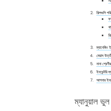
লজ
শিল্পগুলি পর
ফা
খা
রি
ম্যানেজিং ই
মেয়াদ উত্
নানা শ্রেণ
ইনভেন্টরি ম
আপনার ইনভে
ম্যানুয়াল ভু