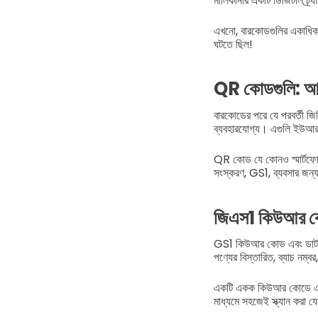
মালিকানার একটি ডিজিটাল ট্র
এখনো, বারকোডগুলির একাধিক সী
ঘটতে ছিল!
QR কোডগুলি: আধ
বারকোডের পরে যে পরবর্তী জ
ব্যবহারযোগ্য। এগুলি ইউআরএল
QR কোড যে কোনও স্মার্টফোন 
সংস্করণ, GS1, ব্যবসার জন্
জিএস1 কিউআর কো
GS1 কিউআর কোড এবং ডাটা ম্য
পণ্যের বিস্তারিত, ব্যাচ নম্বর
একটি একক কিউআর কোডে একাধিক 
মাধ্যমে সহজেই স্ক্যান করা 