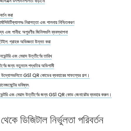
িস্টিক্সে উৎপাদনশীলতা বাড়ানো
িবর্তন করা
র্মাসিউটিক্যালসঃ নিরাপত্তা এবং পালনায় নিশ্চিতকরণ
দ্য এবং পানীয়: অপূরণীয় জিনিসগুলি ব্যবস্থাপনা
টেইল: গ্রাহক অভিজ্ঞতা উন্নত করা
নভেন্টরি এবং মেয়াদ উত্তীর্ণের তারিখ
তীর্ণের জন্য নতুনতম পদ্ধতির অভিগামী
ীর উদ্যোগগুলিতে GS1 QR কোডের ব্যবহারের সাফল্যের গল্প।
্যানেজমেন্টের ভবিষ্যৎ
ন্টরি এবং মেয়াদ উত্তীর্ণের জন্য GS1 QR কোড জেনারেটর ব্যবহার করুন।
ল থেকে ডিজিটাল নির্ভুলতা পরিবর্তন