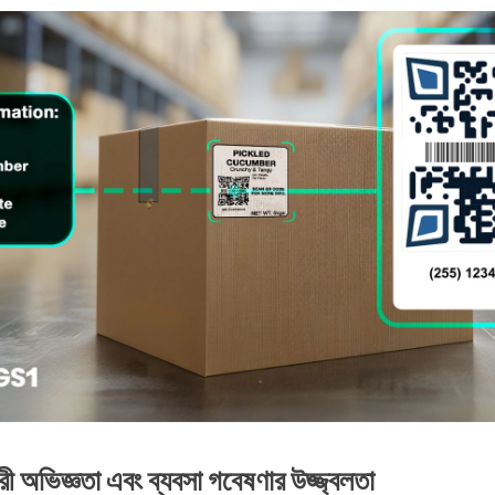
অভিজ্ঞতা এবং ব্যবসা গবেষণার উজ্জ্বলতা