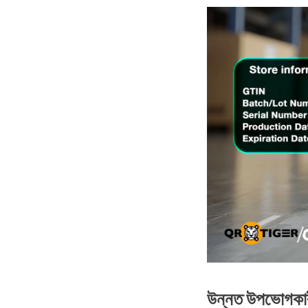
উন্নত উপভোগকারী 