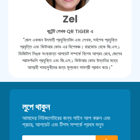
Zel
কন্টেন্ট লেখক QR TIGER এ
"জেল একজন উৎসাহী প্রযুক্তিবিদ এবং লেখক, সর্বশেষ প্রযুক্তি
প্রবৃত্তি এবং কিউআর কোড এর বিশেষজ্ঞ। বারকোড থেকে জি.এস.১
ডিজিটাল লিঙ্ক সংক্রান্ত আপডেট সম্পর্কে বিশেষ আগ্রহ রেখে, জেলের
পরামর্শগুলি প্রযুক্তি এবং জি.এস.১ কিউআর কোড উন্নতির মধ্যে
আগ্রহী সময়সুখীদের জন্য মূল্যবান সামগ্রী প্রদান করে।"
লুপে থাকুন
আমাদের নিউজলেটারের জন্য সাইন আপ করুন এবং
প্রচার, আপডেট এবং টিপস সম্পর্কে প্রথম শুনুন