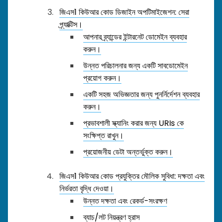
জিএস1 কিউআর কোড ডিজাইন অপটিমাইজেশন: সেরা
প্র্যাক্টিস।
আপনার ব্র্যান্ডের ইন্টারনেট ডোমেইন ব্যবহার
করুন।
উন্নত পরিচালনার জন্য একটি সাবডোমেইন
প্রয়োগ করুন।
একটি সহজ অভিজ্ঞতার জন্য পুনর্নির্দেশন ব্যবহার
করুন।
প্রভাবশালী স্ক্যানিং করার জন্য URIs কে
সংক্ষিপ্ত রাখুন।
প্রয়োজনীয় ডেটা অন্তর্ভুক্ত করুন।
জিএস1 কিউআর কোড প্রযুক্তির মৌলিক সুবিধা: দক্ষতা এবং
নির্ভরতা বৃদ্ধি দেওয়া।
উন্নত দক্ষতা এবং রেকর্ড-সংরক্ষণ
ব্যাচ/লট নিয়ন্ত্রণ হ্রাস