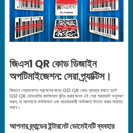
জিএস1 QR কোড ডিজাইন
অপটিমাইজেশন: সেরা প্র্যাক্টিস।
কিভাবে প্রোডাকশন প্রসেসের জন্য GS1 QR কোড ব্যবহার করতে হয়?
GS1 QR কোডগুলির কার্যক্ষমতা বৃদ্ধি করার জন্য এই সেরা প্রথাগুলি অনুসরণ
করুন, যা আপনাকে কার্যক্ষমতা এবং ব্যবহারকারী অভিজ্ঞতা উন্নত করার সাহায্য
করবে।
আপনার ব্র্যান্ডের ইন্টারনেট ডোমেইনটি ব্যবহার