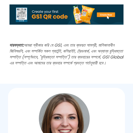
দায়বদ্ধতা:
আমরা স্বীকার করি যে GS1, এবং তার ব্যবহৃত সামগ্রী, মালিকানাধীন
জিনিসগুলি, এবং সম্পর্কিত সকল প্যাটেন্ট, কপিরাইট, ট্রেডমার্ক, এবং অন্যান্য বুদ্ধিমত্তা
সম্পত্তি (সম্পূর্ণভাবে, "বুদ্ধিমত্তা সম্পত্তি") তার ব্যবহারের সম্পর্কে, GS1 Global
এর সম্পত্তি এবং আমাদের তার ব্যবহার সম্পর্কে প্রদত্ত শর্তানুযায়ী হবে।