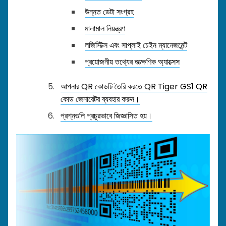
উন্নত ডেটা সংগ্রহ
মালামাল নিয়ন্ত্রণ
লজিস্টিক্স এবং সাপ্লাই চেইন ম্যানেজমেন্ট
প্রয়োজনীয় তথ্যের তাত্ক্ষণিক অ্যাক্সেস
আপনার QR কোডটি তৈরি করতে QR Tiger GS1 QR
কোড জেনারেটর ব্যবহার করুন।
প্রশ্নগুলি প্রচুরভাবে জিজ্ঞাসিত হয়।