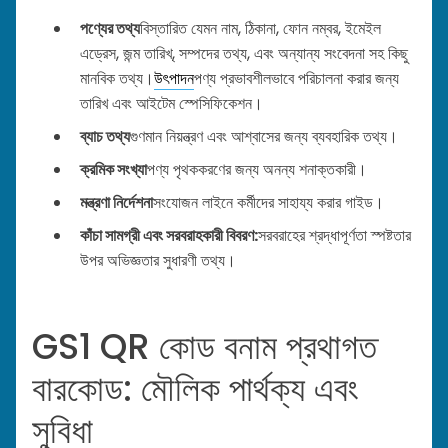
পণ্যের তথ্য
বিস্তারিত যেমন নাম, ঠিকানা, ফোন নম্বর, ইমেইল
এড্রেস, জন্ম তারিখ্, সম্পদের তথ্য, এবং অন্যান্য সংবেদনা সহ কিছু
মানবিক তথ্য।
উৎপাদন
পণ্য প্রভাবশীলভাবে পরিচালনা করার জন্য
তারিখ এবং আইটেম স্পেসিফিকেশন।
ব্যাচ তথ্য
গুণমান নিয়ন্ত্রণ এবং আশ্বাসের জন্য ব্যবহারিক তথ্য।
ক্রমিক সংখ্যা
পণ্য পৃথককরণের জন্য অনন্য শনাক্তকারী।
মন্ত্রণা নির্দেশনা
সংযোজন লাইনে কর্মীদের সাহায্য করার গাইড।
কাঁচা সামগ্রী এবং সরবরাহকারী বিবরণ:
সরবরাহের শ্রদ্ধাপূর্ণতা স্পষ্টতার
উপর অভিজ্ঞতার সুধারণী তথ্য।
GS1 QR কোড বনাম প্রথাগত
বারকোড: মৌলিক পার্থক্য এবং
সুবিধা