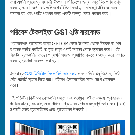
তারা এগুলি প্রযোজ্য সমকারী উৎপাদন পরিবেশের জন্য বিস্তারিত পণ্য তথ্য
সরবরাহ করে। এই কোডগুলি জবাবদিহিতা বাড়ায়, মালামাল ট্র্যাকিং এ সময়
কমানো হয় এবং প্রতি পণ্যের জন্য একটি অনন্য কোড প্রদান করে।
পরিবেশ টেকসইতা GS1 ২ডি বারকোড
প্রোডাকশন প্রসেসের জন্য GS1 QR কোড উত্পাদক থেকে বিতরক বা শেষ
উপভোগকারীর প্রতিটি পণ্যের জন্য একটি অনন্য কোড ব্যবহার করে। এই
সিস্টেম ব্র্যান্ডগুলির তাদের পণ্যগুলি সহজে প্রমাণিত করতে সাহায্য করে, এভাবে
সরবরাহ শৃঙ্খলা সংরক্ষণ করা হয়।
উপরোক্ত
GS1 ডিজিটাল লিংক কিউআর কোড
ফাংশনালিটি শুধু উঠে না, তিনি
সেটা পরবর্তী স্তরে নিয়ে যায়।
পরিবেশ টেকনোলজির সাথে সাথে যোগদান
করে।
এই গতিশীল কিউআর কোডগুলি সস্তা এবং পণ্যের স্পষ্টতা বাড়ায়, গ্রাহকদের
পণ্যের যাত্রা, সংযোগ, এবং পরিবেশ প্রভাবের উপর গুরুত্বপূর্ণ তথ্য দেয়। এই
উপায়টি উভয় ব্যবসায়ীদের এবং গ্রাহকদের উপকারী।