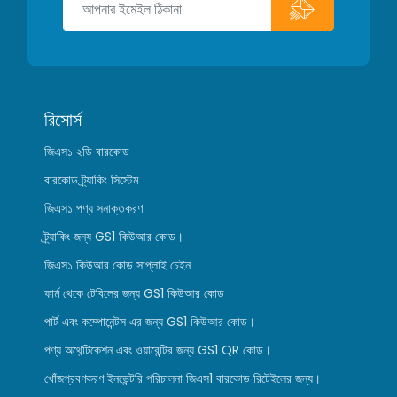
রিসোর্স
জিএস১ ২ডি বারকোড
বারকোড ট্র্যাকিং সিস্টেম
জিএস১ পণ্য সনাক্তকরণ
ট্র্যাকিং জন্য GS1 কিউআর কোড।
জিএস১ কিউআর কোড সাপ্লাই চেইন
ফার্ম থেকে টেবিলের জন্য GS1 কিউআর কোড
পার্ট এবং কম্পোনেন্টস এর জন্য GS1 কিউআর কোড।
পণ্য অথেন্টিকেশন এবং ওয়ারেন্টির জন্য GS1 QR কোড।
খোঁজপ্রবণকরণ ইনভেন্টরি পরিচালনা জিএস1 বারকোড রিটেইলের জন্য।