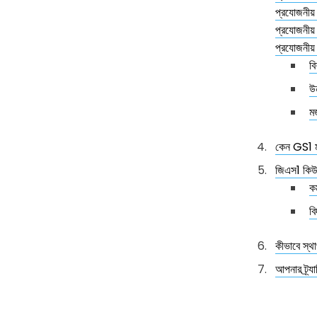
প্রযোজনীয়
প্রযোজনীয়
প্রযোজনীয়
বি
উন
মজ
কেন GS1 মা
জিএস1 কিউআ
কর
বি
কীভাবে স্
আপনার ট্র্