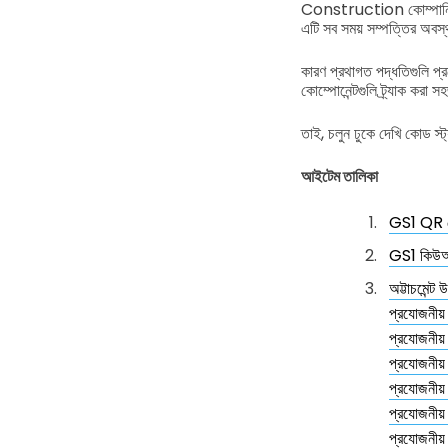
Construction কোম্পানিসমূহ 
এটি সব সময় সম্পত্তির অবস্
কারণ প্রথাগত পদ্ধতিগুলি প
কোম্পোনেন্টগুলি ট্র্যাক করা
তাই, চলুন ঢুকে দেখি কোড স্ট্
আইটেম তালিকা
GS1 QR কো
GS1 কিউআর ক
অট্টাচমেন্
প্রযোজনীয়
প্রযোজনীয়
প্রযোজনীয়
প্রযোজনীয়
প্রযোজনীয়
প্রযোজনীয়