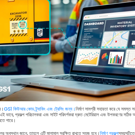
রে।
GS1 কিউআর কোড ট্র্যাকিং এবং ট্রেসিং জন্য।
নির্মাণ সামগ্রী সহায়তা করে যে সমস্ত 
এই ভাবে, প্রকল্প পরিচালকরা এবং সাইট পরিদর্শকরা দ্রুত মেটেরিয়াল এবং উপকরণের সঠি
রতে পারে।
লের অবস্থান জানে, তাহলে এটি মালামাল সুরক্ষিত রাখতে সহজ হবে।
নির্মাণ প্রকল্প
সময়সূচীতে