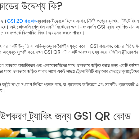
ের উদ্দেশ্য কি?
চ্ছে।
GS1 2D বারকোড
ব্যবহারকারীদেরকে বিশেষ অফার, নির্দিষ্ট পণ্যের ব্যাখ্যা, টিউটোরিয়া
়া হয়। এই কোডগুলি গ্লোবাল একটি সিস্টেমের অংশ এবং এগুলি GS1 দ্বারা স্থাপিত মান অ
ণ্যের সম্পর্কে বিস্তারিত বিবরণ অ্যাক্সেস করতে পারবে।
েলিং এর একটি উন্নতি যা অভিন্নতমূলক বৈশিষ্ট্য যুক্ত করে। GS1 বারকোড, তাদের ঐতিহা
রাতে অত্যন্ত সুস্পষ্ট করে, যখন GS1 QR এটা একটি আরও সাহায্য করে ডিজিটাল ইন্টারেকশ
ারণ কোডকে বাজারিকরণ এবং এলাকোবাসীদের সাথে ভালভাবে জড়িত করার জন্য একটি কর্মক্ষম স
 সাথে ভালভাবে জড়িত থাকার সাথে একই সময়ে ট্রেসাবিলিটি বাড়ানোর ক্ষেত্রে ক্লায়েন্টদ
টেন্ট মধ্যে সংযোগ লিখিত প্রদান করে, যা গ্রাহকের অভিজ্ঞতা এবং মার্কেটিং প্রভাবকারী 
কর।
 উপকরণ ট্র্যাকিং জন্য GS1 QR কোড