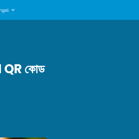
ngali
 GS1 QR কোড