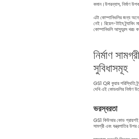
কমান।
উপরন্যাস, নির্মাণ উপ
এটা কোম্পানিগুলির জন্য অনেক
নেই। রিয়েল-টাইম ট্র্যাকিং ম
কোম্পানিগুলি আস্যুরন্স খরচ ক
নির্মাণ সামগ্
সুবিধাসমূহ
GS1 QR কুয়ার পরিস্থিতি ট্র্
দেখি এই কোডগুলির নির্মাণ উদ
ভরস্বরতা
GS1 কিউআর কোড প্রায়শই সম্প
সামগ্রী এবং যন্ত্রপাতির উপর